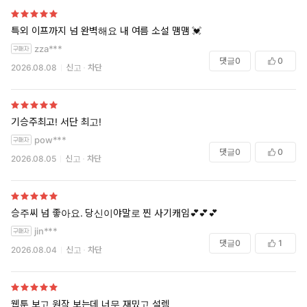
특외 이프까지 넘 완벽해요 내 여름 소설 맴맴 💓
zza***
댓글
0
0
2026.08.08
신고
차단
기승주최고! 서단 최고!
pow***
댓글
0
0
2026.08.05
신고
차단
승주씨 넘 좋아요. 당신이야말로 찐 사기캐임💕💕💕
jin***
댓글
0
1
2026.08.04
신고
차단
웹툰 보고 원작 보는데 너무 재밌고 설렘