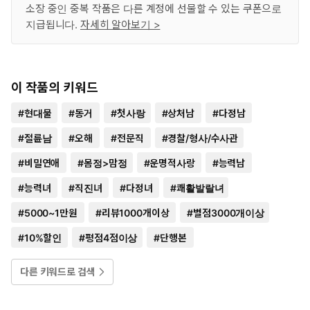
소장 중인 중복 작품은 다른 계정에 선물할 수 있는 쿠폰으로
지급됩니다.
자세히 알아보기 >
이 작품의 키워드
#
현대물
#
동거
#
첫사랑
#
상처남
#
다정남
#
절륜남
#
오해
#
전문직
#
경찰/형사/수사관
#
비밀연애
#
몸정>맘정
#
운명적사랑
#
능력남
#
능력녀
#
직진녀
#
다정녀
#
쾌활발랄녀
#
5000~1만원
#
리뷰1000개이상
#
별점3000개이상
#
10%할인
#
평점4점이상
#
단행본
다른 키워드로 검색