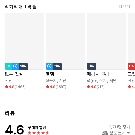
작가의 대표 작품
더보기
말을 내뱉고 나서야 자신이 무슨 말을 한 건지 깨달았다. 아차 싶
었으나 주워 담을 수도 없단 생각에, 이대로 그냥 더 뻔뻔해져 버리
자고 생각했다.
“…해도 돼요?”
매앰, 맴, 맴.
어디선가 매미 우는 소리가 시끄럽게 들려오고 있었다.
여름 한 철. 이 뜨거운 감정에 휩쓸려 무슨 짓을 한대도 후회는 없을
것 같았다.
없는 진심
맴맴
매리지 클래식
교
서단
오은지
,
서단
로(ro)
,
식기
,
서단
서단
4.9
(
1,468
)
4.9
(
1,897
)
4.9
(
217
)
4
리뷰
4.6
3,711
명 평가
구매자 별점
별점 분포 보기