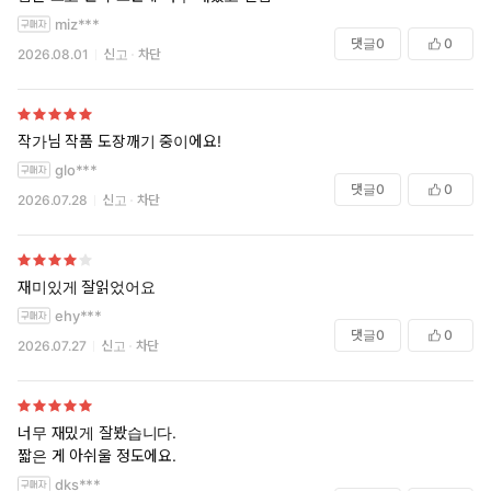
miz***
댓글
0
0
2026.08.01
신고
차단
작가님 작품 도장깨기 중이에요!
glo***
댓글
0
0
2026.07.28
신고
차단
재미있게 잘읽었어요
ehy***
댓글
0
0
2026.07.27
신고
차단
너무 재밌게 잘봤습니다.
짧은 게 아쉬울 정도에요.
dks***