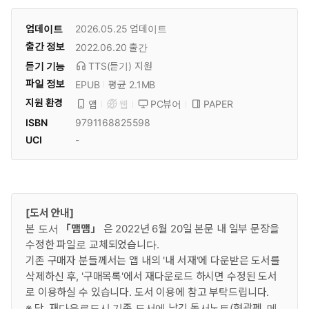
업데이트
2026.05.25
업데이트
출간 정보
2022.06.20
출간
듣기 기능
TTS(듣기)
지원
파일 정보
EPUB
평균 2.1MB
지원 환경
PC뷰어
PAPER
앱
웹
ISBN
9791168825598
UCI
-
[도서 안내]
본 도서
「맴맴」
은 2022년 6월 20일 본문 내 일부 문장을
수정한 파일로 교체되었습니다.
기존 구매자 분들께서는 앱 내의 '내 서재'에 다운받은 도서를
삭제하신 후, '구매목록'에서 재다운로드 하시면 수정된 도서
로 이용하실 수 있습니다. 도서 이용에 참고 부탁드립니다.
※ 단, 재다운로드시 기존 도서에 남긴 독서노트(형광펜, 메