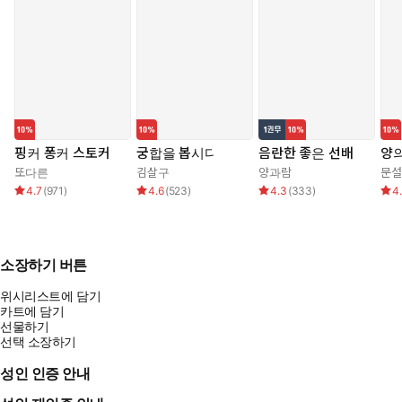
핑커 퐁커 스토커
궁합을 봅시다
음란한 좋은 선배
양의
또다른
김살구
양과람
문설
4.7
(
971
)
4.6
(
523
)
4.3
(
333
)
4
소장하기 버튼
위시리스트에 담기
카트에 담기
선물하기
선택 소장하기
성인 인증 안내