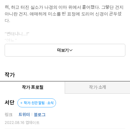
허, 하고 터진 실소가 나경의 이마 위에서 흩어졌다. 그렇단 건지
아니란 건지. 애매하게 미소를 띤 표정에 도리어 신경이 곤두섰
다.
“변태냐니…!”
“아뇨.”
“…….”
더보기
“아닌데요, 변태.”
코앞에서 울리는 낮은 음성이 이상하리만큼 다정하게 느껴졌다.
코끝을 자극하는 세련되고 묵직한 향수 냄새는 또 어떻고.
작가
그러니까 애초에 이건 다 이 남자 탓이었다. 기이할 만큼 매력적인
이 남자가 유죄인 거다.
작가 프로필
작가 소개
“저 취한 거 맞는 것 같아요.”
서단
작가 신간 알림 · 소식
순간 도무지 말도 안 되는 충동이 일었다.
링크
트위터
블로그
2022.08.16
업데이트
“키스하고 싶어요, 검사님이랑.”