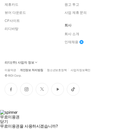
제휴카드
원고 투고
뷰어 다운로드
사업 제휴 문의
CP사이트
회사
리디바탕
회사 소개
인재채용
리디(주) 사업자 정보
이용약관
개인정보 처리방침
청소년보호정책
사업자정보확인
©
RIDI Corp.
페
인
트
유
틱
이
스
위
튜
톡
스
타
터
브
북
그
램
무료이용권
닫기
무료이용권을 사용하시겠습니까?