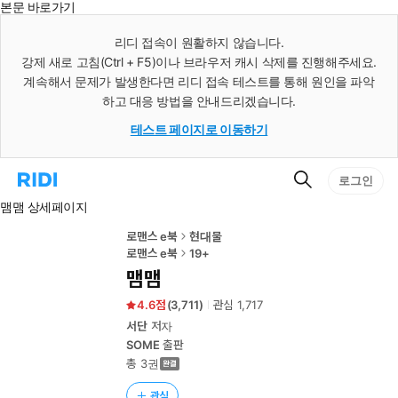
본문 바로가기
인
스
리디 접속이 원활하지 않습니다.
턴
강제 새로 고침(Ctrl + F5)이나 브라우저 캐시 삭제를 진행해주세요.
트
검
계속해서 문제가 발생한다면 리디 접속 테스트를 통해 원인을 파악
색
하고 대응 방법을 안내드리겠습니다.
테스트 페이지로 이동하기
검
리
로그인
색
디
맴맴 상세페이지
홈
으
로
로맨스 e북
현대물
이
로맨스 e북
19+
동
맴맴
4.6
(
3,711
)
관심
1,717
서단
저자
SOME
출판
총 3권
관심