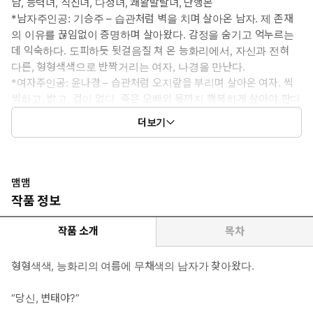
남, 능력녀, 직진녀, 다정녀, 쾌활발랄녀, 단행본
*남자주인공: 기승주 – 습관처럼 벽을 치며 살아온 남자. 제 존재
의 이유를 끊임없이 증명하며 살아왔다. 감정을 숨기고 억누르는
데 익숙하다. 도피하듯 뒷걸음질 쳐 온 능화리에서, 자신과 전혀
다른, 형형색색으로 반짝거리는 여자, 나경을 만난다.
*여자주인공: 윤나경 – 습관처럼 오지랖을 부리며 살아온 여자. 씩
씩하고, 밝고, 겁이 없다. 죽은 오빠의 몫까지 행복하게 살아야 한다
는 강박이 있다. 감정을 숨기는 데 익숙지 못하다. 가장 사랑하는 계
더보기
절인 여름의 초입. 무채색의 이방인, 승주를 만난다.
*이럴 때 보세요: 알콩달콩한 사랑이야기에 푹 빠지고 싶을 때
*공감 글귀:
“할까, 우리.”
맴맴
작품 정보
작품 소개
목차
형형색색, 능화리의 여름에 무채색의 남자가 찾아왔다.
“당신, 변태야?”