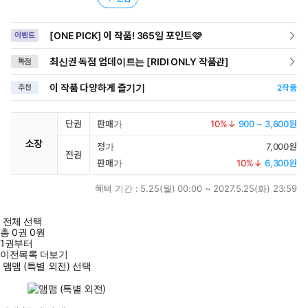
[ONE PICK] 이 작품! 365일 포인트🩷
이벤트
최신권 독점 업데이트는 [RIDI ONLY 작품관]
독점
이 작품 다양하게 즐기기
추천
2
작품
단권
판매가
10
%↓
900 ~ 3,600원
소장
정가
7,000원
전권
판매가
10
%↓
6,300원
혜택 기간 :
5.25(월) 00:00 ~ 2027.5.25(화) 23:59
전체 선택
총
0
권
0원
1권부터
이전목록 더보기
맴맴 (특별 외전) 선택