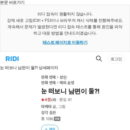
본문 바로가기
인
스
리디 접속이 원활하지 않습니다.
턴
강제 새로 고침(Ctrl + F5)이나 브라우저 캐시 삭제를 진행해주세요.
트
검
계속해서 문제가 발생한다면 리디 접속 테스트를 통해 원인을 파악
색
하고 대응 방법을 안내드리겠습니다.
테스트 페이지로 이동하기
검
리
로그인
색
디
눈 떠보니 남편이 둘?! 상세페이지
홈
으
로
만화 연재
성인
이
만화 연재
해외 순정
동
눈 떠보니 남편이 둘?!
4
(
4
)
관심
41
타케타
글, 그림
감각
출판
총 10화
관심