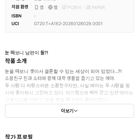
지원 환경
PC뷰어
PAPER
앱
웹
ISBN
-
UCI
G720:T+A162-20260128029.0001
눈 떠보니 남편이 둘?!
작품 소개
눈을 떠보니 셋이서 결혼할 수 있는 세상이 되어 있었다…?!
소꿉친구 진과 소타와 함께 대학 생활을 즐기고 있는 에마.
두 사람 다 자랑스러운 소꿉친구지만, 사실 에마는 두 사람을 동
시에 좋아해서 고민하고 있다. 자기혐오에 빠져 걷고 있던 에마는
교통사고를 당하고, 눈을 떴을 때 3년이 흘러있었다.
게다가 어쩐지 거리에 세 사람의 남녀가 많다고 생각하던 차에 진
더보기
과 소타에게 동시에 프러포즈를 받는데?!
작가 프로필