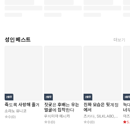
성인 베스트
더보기
죽도록 사랑해 줄게
짓궂은 후배는 우는
진짜 모습은 뒷계정
늑대
얼굴에 집착한다
에서
너
소라노 유니코
우지미야 에시카
츠카다
,
SILKLABO
,
로만 con
아즈
0
(
0
)
0
(
0
)
0
(
0
)
5