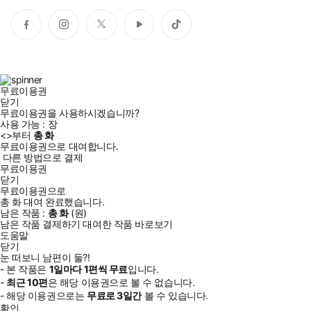
페
인
트
유
틱
이
스
위
튜
톡
스
타
터
브
북
그
램
무료이용권
닫기
무료이용권을 사용하시겠습니까?
사용 가능 :
장
<
>부터
총
화
무료이용권으로 대여합니다.
다른 방법으로 결제
무료이용권
닫기
무료이용권으로
총
화
대여 완료했습니다.
남은 작품 :
총
화
(
원)
남은 작품 결제하기
대여한 작품 바로보기
도움말
닫기
눈 떠보니 남편이 둘?!
- 본 작품은
1일
마다
1
편씩 무료
입니다.
-
최근
10편
은 해당 이용권으로 볼 수 없습니다.
- 해당 이용권으로는
무료로
3일
간
볼 수 있습니다.
확인