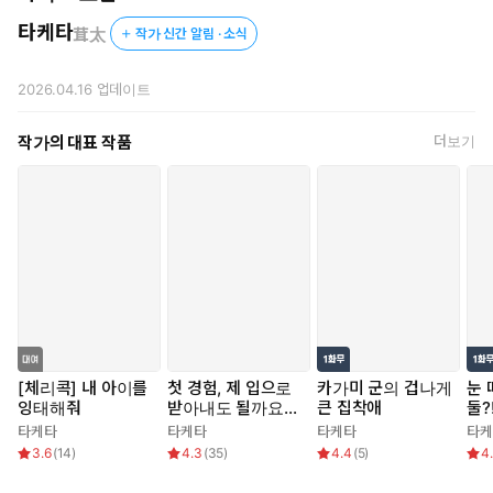
타케타
茸太
작가 신간 알림 · 소식
2026.04.16
업데이트
작가의 대표 작품
더보기
[체리콕] 내 아이를
첫 경험, 제 입으로
카가미 군의 겁나게
눈 
잉태해줘
받아내도 될까요?
큰 집착애
둘?
[외전 증보]
타케타
타케타
타케타
타케
3.6
(
14
)
4.3
(
35
)
4.4
(
5
)
4