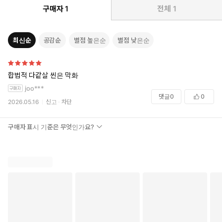
구매자
1
전체
1
최신순
공감순
별점 높은순
별점 낮은순
합법적 다같살 씬은 막화
joo***
댓글
0
0
2026.05.16
신고
차단
구매자 표시 기준은 무엇인가요?