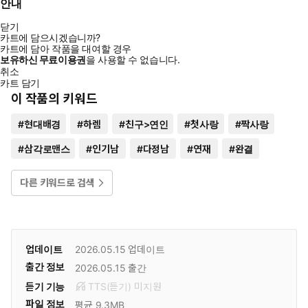
안내
닫기
카트에 담으시겠습니까?
카트에 담아 작품을 대여할 경우
보유하신 무료이용권
을 사용할 수 없습니다.
취소
카트 담기
이 작품의 키워드
#
현대배경
#
하렘
#
친구>연인
#
첫사랑
#
짝사랑
#
삼각로맨스
#
인기남
#
다정남
#
연재
#
완결
다른 키워드로 검색
업데이트
2026.05.15
업데이트
출간 정보
2026.05.15
출간
듣기 기능
TTS(듣기)
미
지원
파일 정보
평균 9.3MB