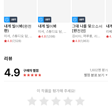
…내 손에 두 번 죽는 생선은 왜 지키시는지?
대관절 나를 팔아먹고 출세한 낭군님은
어찌하여 그 아까운 관직을 버리고 한량이 되어
내게 빌어봐(완전
내게 빌어봐
그대 나를 잊으소서
내
제가 팔아먹은 여인의 곁을 맴도는 것인가.
판)
[완전판]
이서
,
스튜디오 담
,
아이린
,
리베냐
리베
한량 나리, 대체 정체가 무엇입니까?
이서
,
스튜디오 담
,
아이린
,
리베냐
김비타
,
머루룽
,
리베냐
4.8
(
1,098
)
4
4.8
(
7,528
)
4.9
(
1,963
)
리뷰
4.9
1,602
명 평가
구매자 별점
별점 분포 보기
이 작품을 평가해 주세요!