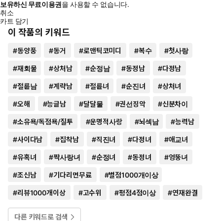
보유하신 무료이용권
을 사용할 수 없습니다.
취소
카트 담기
이 작품의 키워드
#
동양풍
#
동거
#
로맨틱코미디
#
복수
#
첫사랑
#
재회물
#
상처남
#
순정남
#
동정남
#
다정남
#
절륜남
#
계략남
#
절륜녀
#
순진녀
#
상처녀
#
오해
#
능글남
#
달달물
#
권선징악
#
신분차이
#
소유욕/독점욕/질투
#
운명적사랑
#
뇌섹남
#
능력남
#
사이다남
#
집착남
#
직진녀
#
다정녀
#
애교녀
#
유혹녀
#
짝사랑녀
#
순정녀
#
동정녀
#
엉뚱녀
#
조신남
#
기다리면무료
#
별점1000개이상
#
리뷰1000개이상
#
고수위
#
평점4점이상
#
연재완결
다른 키워드로 검색