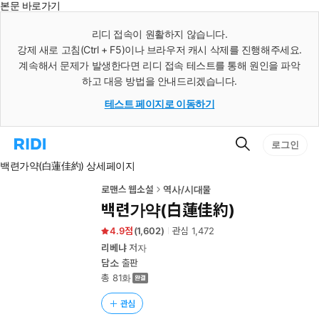
본문 바로가기
인
스
리디 접속이 원활하지 않습니다.
턴
강제 새로 고침(Ctrl + F5)이나 브라우저 캐시 삭제를 진행해주세요.
트
검
계속해서 문제가 발생한다면 리디 접속 테스트를 통해 원인을 파악
색
하고 대응 방법을 안내드리겠습니다.
테스트 페이지로 이동하기
검
리
로그인
색
디
백련가약(白蓮佳約) 상세페이지
홈
으
로
로맨스 웹소설
역사/시대물
이
백련가약(白蓮佳約)
동
4.9
(
1,602
)
관심
1,472
리베냐
저자
담소
출판
총 81화
관심