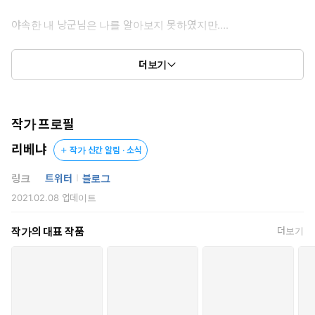
야속한 내 낭군님은 나를 알아보지 못하였지만….
“누가 묻거든 나와 밤을 보냈다고 해.”
더보기
한데도 나를 개떼 같은 원수들의 틈에서 지키더니.
“네가 무서워서 여길 못 떠난다. 내가 없으면 넌 다른 사내를 유혹
작가 프로필
해서 독살할 게 아니냐.”
리베냐
작가 신간 알림 · 소식
…내가 죽이려는 원수들도 지키고?
링크
트위터
블로그
2021.02.08
업데이트
“이 술에도 독을 탔느냐?”
“남은 독이 없어서 못 탔사옵니다.”
작가의 대표 작품
더보기
덩달아 내 손에 죽을까 무서워 자기 목숨도 지키고.
“이 조기는 대체 무슨 죄를 지었기에 네게 부관참시를 당하는 것이
냐. 어서 젓가락을 이리 내놓고 아, 하거라.”