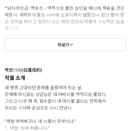
*남자주인공: 백승조 - 역적으로 몰린 장인을 배신해 목숨을 건진
패륜아. 새파랗게 젊은 나이에 도승지까지 올랐으나 장인 팔아 얻
은 관직을 버리고 설련이 있는 평양 감영에 머물며 수상쩍은 일을
벌인다.
*여자주인공: 한설련(낙영) - 양반가의 금지옥엽이었으나 아버지가
더보기
역적으로 몰리는 바람에 원수가 지키는 평안 감영에 관기로 갇힌 신
세. 원수들을 저승길 동무로 삼는 것이 유일한 꿈이었다.
*이럴 때 보세요: 현생이 고달파서 머리 아프지 않고 술술 넘어가는
백련가약(白蓮佳約)
이야기가 필요할 때.
작품 소개
내 평생 고대하던 혼례를 올렸어야 하는 날,
*공감 글귀:
은애해 마지않는 낭군님은 내 아버지를 역적으로 몰았다.
“독 안 탔사옵니다. 나리의 동정을 갖지 못했는데 어찌 죽이겠습
그리고 다섯 해 후, 원수들이 내 머리를 올리는 연회에서
니까?”
우리는 기녀와 손님으로 다시 만났다.
"제법 어여쁘구나. 네 이름이 무엇이냐.”
“…낙영, 이라 하옵니다.”