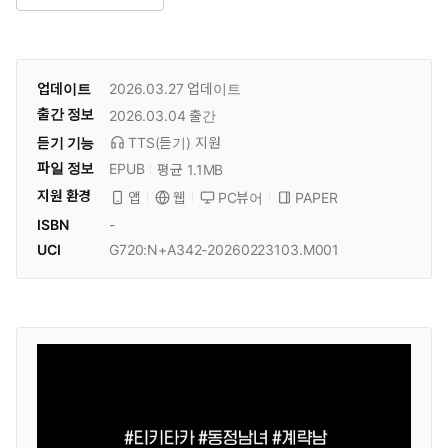
업데이트
2026.03.27
업데이트
출간 정보
2026.03.04
출간
듣기 기능
TTS(듣기)
지원
파일 정보
EPUB
평균 1.1MB
지원 환경
PC뷰어
PAPER
앱
웹
ISBN
-
UCI
G720:N+A342-20260223103.M001