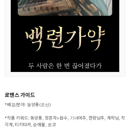
로맨스 가이드
*배경/분야: 동양풍(조선)
*작품 키워드: 동양풍, 정혼자>원수, 기녀여주, 한량남주, 계략남, 착
각계, 티키타카, 순애물, 로코