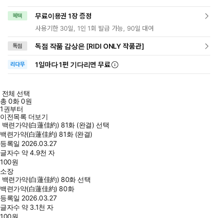
무료이용권 1장 증정
혜택
사용기한 30일, 1인 1회 발급 가능, 90일 대여
독점 작품 감상은 [RIDI ONLY 작품관]
독점
1일
마다
1편 기다리면 무료
리다무
전체 선택
총
0
화
0원
1권부터
이전목록 더보기
백련가약(白蓮佳約) 81화 (완결) 선택
백련가약(白蓮佳約) 81화 (완결)
등록일
2026.03.27
글자수
약 4.9천 자
100
원
소장
백련가약(白蓮佳約) 80화 선택
백련가약(白蓮佳約) 80화
등록일
2026.03.27
글자수
약 3.1천 자
100
원