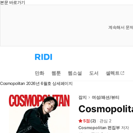
본문 바로가기
계속해서 문제
리
디
홈
으
만화
웹툰
웹소설
도서
셀렉트
로
이
Cosmopolitan 2026년 6월호 상세페이지
동
잡지
여성/패션/뷰티
Cosmopoli
5
(
2
)
관심
2
Cosmopolitan 편집부
저자