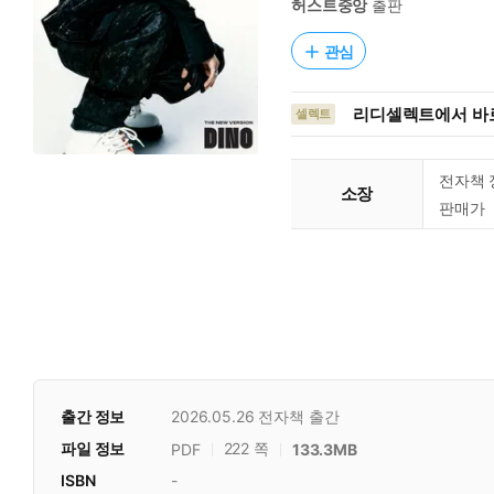
허스트중앙
출판
관심
리디셀렉트에서 바로
셀렉트
전자책 
소장
판매가
출간 정보
2026.05.26
전자책 출간
파일 정보
222 쪽
PDF
133.3MB
ISBN
-