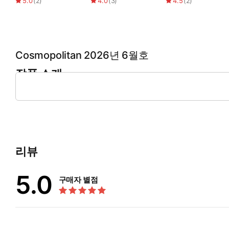
5.0
(
2
)
4.0
(
3
)
4.5
(
2
)
Cosmopolitan 2026년 6월호
작품 소개
코스모폴리탄 26년 6월호입니다.
리뷰
5.0
구매자 별점