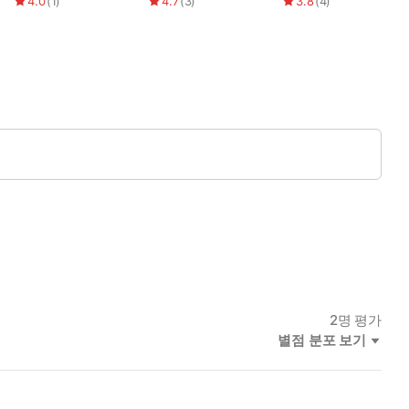
4.0
(
1
)
4.7
(
3
)
3.8
(
4
)
2
명 평가
별점 분포 보기