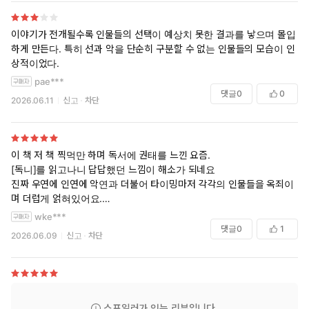
이야기가 전개될수록 인물들의 선택이 예상치 못한 결과를 낳으며 몰입
하게 만든다. 특히 선과 악을 단순히 구분할 수 없는 인물들의 모습이 인
상적이었다.
pae***
댓글
0
0
2026.06.11
신고
차단
이 책 저 책 찍먹만 하며 독서에 권태를 느낀 요즘.
[독니]를 읽고나니 답답했던 느낌이 해소가 되네요
진짜 우연에 인연에 악연과 더불어 타이밍마저 각각의 인물들을 옥죄이
며 더럽게 얽혀있어요.
그 중심엔 독니의 화재의 인물 주인공 권영소가 있구요.
wke***
참 난년이다 싶으면서 그래도 그 속을 들여다 볼까 싶었는데 결국엔 에라
댓글
0
1
2026.06.09
신고
차단
이 X년아 소리가 절로 나옵니다. ㅋㅋㅋㅋ
진짜 인간은 변하는게 아니고, 고쳐쓰는 것도 아니란걸 느낍니다.
변하면 죽을때 다된거죠. 그런 의미로 권영소는 장수하겠네요.
스포일러가 있는 리뷰입니다.