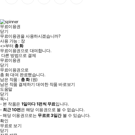
이
스
위
튜
톡
스
타
터
브
북
그
램
무료이용권
닫기
무료이용권을 사용하시겠습니까?
사용 가능 :
장
<
>부터
총
화
무료이용권으로 대여합니다.
다른 방법으로 결제
무료이용권
닫기
무료이용권으로
총
화
대여 완료했습니다.
남은 작품 :
총
화
(
원)
남은 작품 결제하기
대여한 작품 바로보기
도움말
닫기
독니
- 본 작품은
1일
마다
1
편씩 무료
입니다.
-
최근
10편
은 해당 이용권으로 볼 수 없습니다.
- 해당 이용권으로는
무료로
3일
간
볼 수 있습니다.
확인
무료로 보기
닫기