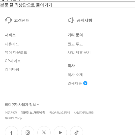
본문 끝
최상단으로 돌아가기
고객센터
공지사항
서비스
기타 문의
제휴카드
원고 투고
뷰어 다운로드
사업 제휴 문의
CP사이트
회사
리디바탕
회사 소개
인재채용
리디(주) 사업자 정보
이용약관
개인정보 처리방침
청소년보호정책
사업자정보확인
©
RIDI Corp.
페
인
트
유
틱