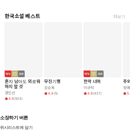
한국소설 베스트
더보기
혼자 남아도 외로워
무진기행
천막 너머
주와
하지 말 것
김승옥
이규락
청예
경민선
4.4
(
5
)
4.9
(
437
)
5
4.9
(
504
)
소장하기 버튼
위시리스트에 담기