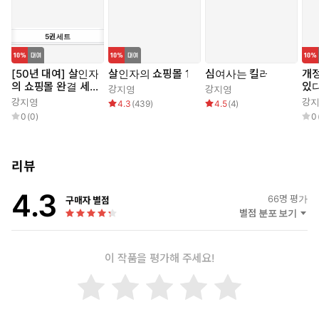
5
권
세트
[50년 대여] 살인자
살인자의 쇼핑몰 1
심여사는 킬러
개정
의 쇼핑몰 완결 세
있
강지영
강지영
트 (전 5권)
강지영
강
4.3
(
439
)
4.5
(
4
)
0
(
0
)
0
리뷰
4.3
66
명 평가
구매자 별점
별점 분포 보기
이 작품을 평가해 주세요!