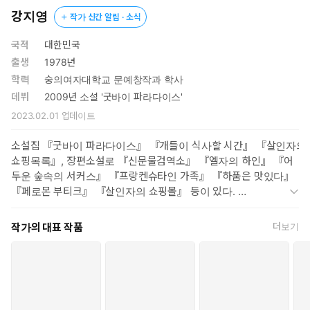
있는 거 알지?”
강지영
작가 신간 알림 · 소식
한편 언니 영환이 세 들어 사는 다세대 주택의 임대인인 경호를 만
국적
대한민국
나 그가 운영하는 화원을 방문한 영소는 그로부터 진심 어린 위로를
출생
1978년
받는다. 태어나 처음으로 느끼는 감정에 걷잡을 수 없는 눈물을 흘리
학력
숭의여자대학교 문예창작과 학사
며 자신은 지독한 인간이라 고백하는데……. 과연 영소는 빈집 털이
데뷔
2009년 소설 '굿바이 파라다이스'
를 완수한 후 생애 끝자락에 찾아온 경호와의 새 출발에 성공하고,
조문에게 담보로 건 영환의 목숨까지 무사히 지킬 수 있을까? 수감
2023.02.01
업데이트
중이던 조문에게 이 일을 의뢰했던 재은에겐 또 어떤 비밀이 숨어 있
소설집 『굿바이 파라다이스』 『개들이 식사할 시간』 『살인자의
을까? 사실감 넘치는 전개 끝에 숨 막히는 반전을 터트리며 독자들
쇼핑목록』, 장편소설로 『신문물검역소』 『엘자의 하인』 『어
에게 박진감과 전율을 선사하는 강지영 작가의 신작.
두운 숲속의 서커스』 『프랑켄슈타인 가족』 『하품은 맛있다』
『페로몬 부티크』 『살인자의 쇼핑몰』 등이 있다.
카카오페이지와 네이버에 웹툰에 <스틸레토> <마녀 사월> <살인
자의 쇼핑목록>을 연재했다.
작가의 대표 작품
더보기
한겨레교육에서 <슈퍼IP글쓰기>를 강의 중이다.