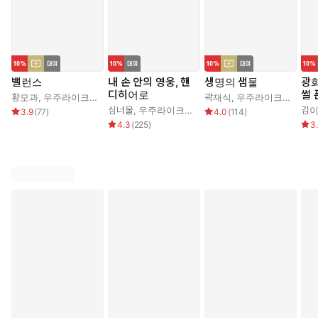
밸런스
내 손 안의 영웅, 핸
생명의 샘물
광
디히어로
썰 
황모과
,
우주라이크소설
곽재식
,
우주라이크소설
심너울
,
우주라이크소설
김
3.9
(
77
)
4.0
(
114
)
4.3
(
225
)
3