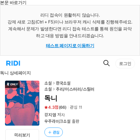
본문 바로가기
인
스
리디 접속이 원활하지 않습니다.
턴
강제 새로 고침(Ctrl + F5)이나 브라우저 캐시 삭제를 진행해주세요.
트
검
계속해서 문제가 발생한다면 리디 접속 테스트를 통해 원인을 파악
색
하고 대응 방법을 안내드리겠습니다.
테스트 페이지로 이동하기
검
리
로그인
색
디
독니 상세페이지
홈
으
로
소설
한국소설
이
소설
추리/미스터리/스릴러
동
독니
4.3
(
66
)
관심
11
강지영
저자
우주라이크소설
출판
관심
미리보기