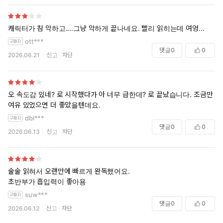
캐릭터가 참 악하고....그냥 악하게 끝나네요. 빨리 읽히는데 여엉...
ott***
댓글
0
0
2026.06.21
신고
차단
오 속도감 있네? 로 시작했다가 아 너무 급한데? 로 끝났습니다. 조금만
여유 있었으면 더 좋았을텐데요.
dbl***
댓글
0
0
2026.06.13
신고
차단
술술 읽혀서 오랜만에 빠르게 완독했어요.
초반부가 흡입력이 좋아용
suw***
댓글
0
0
2026.06.12
신고
차단