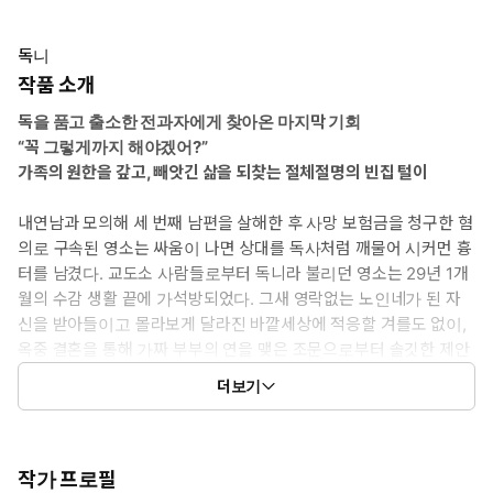
독니
작품 소개
독을 품고 출소한 전과자에게 찾아온 마지막 기회
“꼭 그렇게까지 해야겠어?”
가족의 원한을 갚고, 빼앗긴 삶을 되찾는 절체절명의 빈집 털이
내연남과 모의해 세 번째 남편을 살해한 후 사망 보험금을 청구한 혐
의로 구속된 영소는 싸움이 나면 상대를 독사처럼 깨물어 시커먼 흉
터를 남겼다. 교도소 사람들로부터 독니라 불리던 영소는 29년 1개
월의 수감 생활 끝에 가석방되었다. 그새 영락없는 노인네가 된 자
신을 받아들이고 몰라보게 달라진 바깥세상에 적응할 겨를도 없이,
옥중 결혼을 통해 가짜 부부의 연을 맺은 조문으로부터 솔깃한 제안
을 받는다. 젊고 부유한 검사 부부의 집에 식물 돌보미로 취직하여
더보기
그들이 기나긴 여름휴가를 떠난 사이 빈집을 털자는 것! 조문이 약
속한 수당은 자그마치 3천만 원이었다. 젊은 시절처럼 호화로운 생
활은 어렵더라도 혼자 살 셋집의 보증금 정도는 가능한 금액이기에
영소는 미덥지 못한 조문의 손을 잡기로 결정한다. “나 유명한 독니
작가 프로필