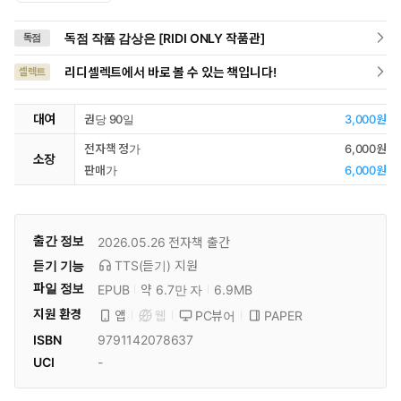
독점 작품 감상은 [RIDI ONLY 작품관]
독점
리디셀렉트에서 바로 볼 수 있는 책입니다!
셀렉트
대여
권당 90일
3,000원
전자책 정가
6,000원
소장
판매가
6,000원
출간 정보
2026.05.26
전자책 출간
듣기 기능
TTS(듣기)
지원
파일 정보
EPUB
약 6.7만 자
6.9MB
지원 환경
PC뷰어
PAPER
앱
웹
ISBN
9791142078637
UCI
-