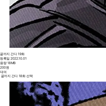
끝까지 간다 19화
등록일
2022.10.01
용량
18MB
200
원
대여
끝까지 간다 18화 선택