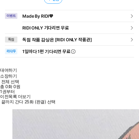
Made By RIDI💙
이벤트
RIDI ONLY 기다리면 무료
독점 작품 감상은 [RIDI ONLY 작품관]
독점
1일
마다
1편 기다리면 무료
리다무
대여하기
소장하기
전체 선택
총
0
화
0원
1권부터
이전목록 더보기
끝까지 간다 25화 (완결) 선택