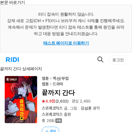
본문 바로가기
인
스
리디 접속이 원활하지 않습니다.
턴
강제 새로 고침(Ctrl + F5)이나 브라우저 캐시 삭제를 진행해주세요.
트
검
계속해서 문제가 발생한다면 리디 접속 테스트를 통해 원인을 파악
색
하고 대응 방법을 안내드리겠습니다.
테스트 페이지로 이동하기
검
리
로그인
색
디
끝까지 간다 상세페이지
홈
으
로
웹툰
액션/무협
이
웹툰
드라마
동
끝까지 간다
4.9
(
2,632
)
관심
2,490
스르륵코믹스
글, 그림
김성훈
원작
스르륵코믹스
출판
총 26화
관심