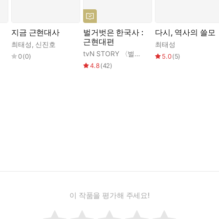
지금 근현대사
벌거벗은 한국사 :
다시, 역사의 쓸모
사
근현대편
최태성
,
신진호
최태성
해
tvN STORY 〈벌거벗은 한국사〉 제작진
,
최
0
(
0
)
5.0
(
5
)
4.8
(
42
)
이 작품을 평가해 주세요!