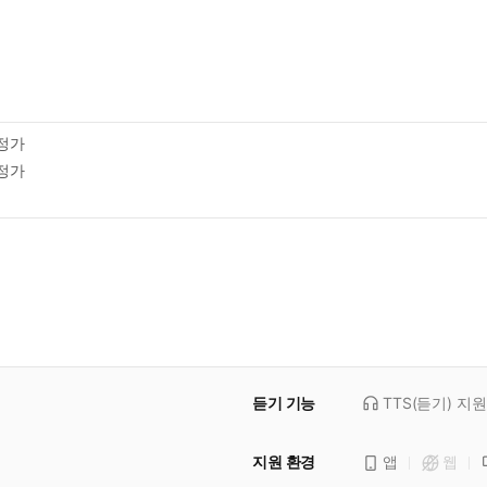
정가
정가
듣기 기능
TTS(듣기)
지원
지원 환경
앱
웹