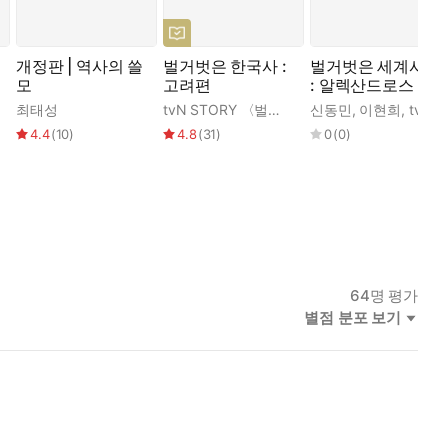
개정판 | 역사의 쓸
벌거벗은 한국사 :
벌거벗은 세계사 1
모
고려편
: 알렉산드로스 대
왕과 진시황제의
태성
최태성
tvN STORY 〈벌거벗은 한국사〉 제작진
신동민
,
이현희
,
tvN <벌거벗은 세계사> 제작진
,
최
통일 제국
4.4
(
10
)
4.8
(
31
)
0
(
0
)
64
명 평가
별점 분포 보기