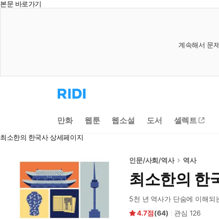
본문 바로가기
계속해서 문제
리
디
홈
으
만화
웹툰
웹소설
도서
셀렉트
로
이
최소한의 한국사 상세페이지
동
인문/사회/역사
역사
최소한의 한
5천 년 역사가 단숨에 이해되
4.7
(
64
)
관심
126