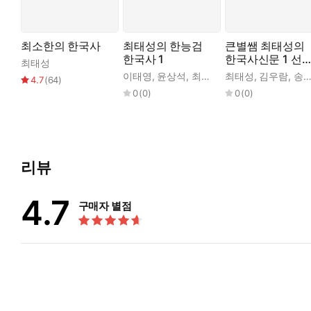
최소한의 한국사
최태성의 한능검
큰별쌤 최태성의
한국사 1
한국사신문 1 선
최태성
~통일 신라와 발
이태영
,
윤상석
,
최태성
최태성
,
김우람
,
송진욱
4.7
(
64
)
0
(
0
)
0
(
0
)
리뷰
4.7
구매자 별점