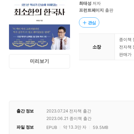
최태성
저자
프런트페이지
출판
관심
종이책 
소장
전자책 
판매가
미리보기
출간 정보
2023.07.24
전자책 출간
2023.06.21
종이책 출간
파일 정보
약 13.3만 자
EPUB
59.5MB