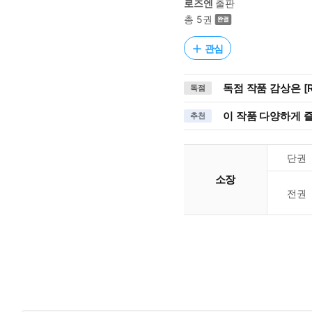
로즈엔
출판
총 5권
관심
독점 작품 감상은 [R
독점
이 작품 다양하게 
추천
단권
소장
전권