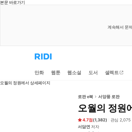
본문 바로가기
계속해서 문제
리
디
홈
으
만화
웹툰
웹소설
도서
셀렉트
로
이
오월의 정원에서 상세페이지
동
로판 e북
서양풍 로판
오월의 정원
4.7
(
1,382
)
관심
2,075
서담연
저자