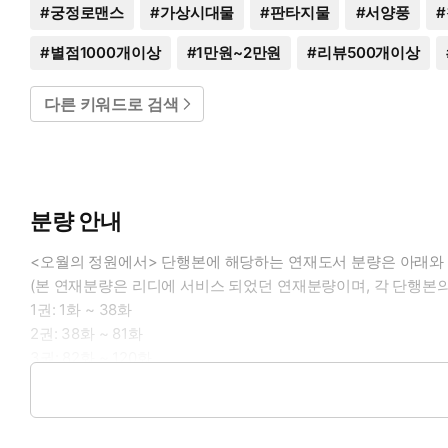
#
궁정로맨스
#
가상시대물
#
판타지물
#
서양풍
#
#
별점1000개이상
#
1만원~2만원
#
리뷰500개이상
다른 키워드로 검색
분량 안내
<오월의 정원에서> 단행본에 해당하는 연재도서 분량은 아래와
(본 연재분량은 리디에 서비스 되었던 연재분량이며, 각 단행본의
1권: 1화 ~ 38화
2권: 38화 ~ 81화
3권: 82화 ~ 120화
4권: 121화 ~ 154화
(외전): 외전 1화 ~ 외전 5화