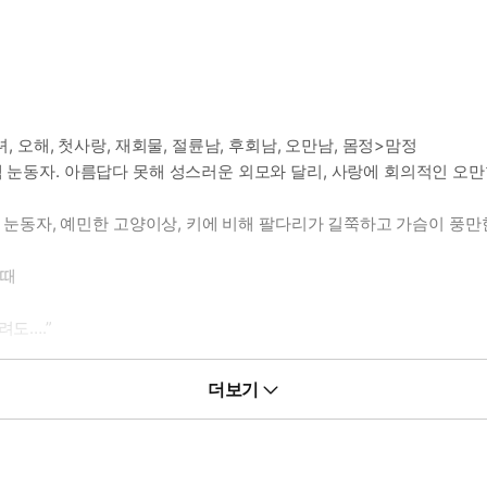
, 오해, 첫사랑, 재회물, 절륜남, 후회남, 오만남, 몸정>맘정
색 눈동자. 아름답다 못해 성스러운 외모와 달리, 사랑에 회의적인 오만
회색 눈동자, 예민한 고양이상, 키에 비해 팔다리가 길쭉하고 가슴이 풍
 때
려도….”
 수밖에 없는 그런 미소가.
더보기