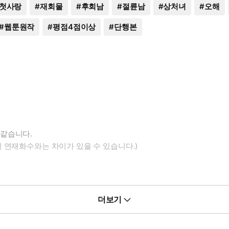
첫사랑
#
재회물
#
후회남
#
절륜남
#
상처녀
#
오해
#
웹툰원작
#
평점4점이상
#
단행본
 같습니다.
 연재화수와는 차이가 있을 수 있습니다.)
더보기