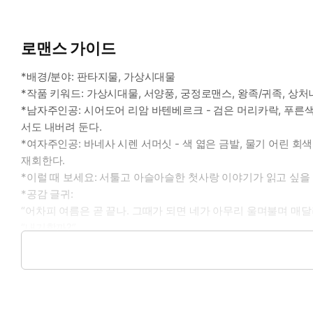
로맨스 가이드
*배경/분야: 판타지물, 가상시대물
*작품 키워드: 가상시대물, 서양풍, 궁정로맨스, 왕족/귀족, 상처녀
*남자주인공: 시어도어 리암 바텐베르크 - 검은 머리카락, 푸른
서도 내버려 둔다.
*여자주인공: 바네사 시렌 서머싯 - 색 엷은 금발, 물기 어린 
재회한다.
*이럴 때 보세요: 서툴고 아슬아슬한 첫사랑 이야기가 읽고 싶을
*공감 글귀:
“어차피 여름은 곧 끝나. 그때가 되면 네가 아무리 울며불며 매달
“내기할까?”
그의 얼굴에 매혹적인 미소가 떠올랐다. 누구든 넋을 잃고 바라볼
“누가 울며불며 매달릴지.”