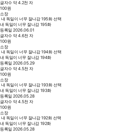
글자수
약 4.2천 자
100
원
소장
내 독일이 너무 잘나감 195화 선택
내 독일이 너무 잘나감 195화
등록일
2026.06.01
글자수
약 4.6천 자
100
원
소장
내 독일이 너무 잘나감 194화 선택
내 독일이 너무 잘나감 194화
등록일
2026.05.29
글자수
약 4.5천 자
100
원
소장
내 독일이 너무 잘나감 193화 선택
내 독일이 너무 잘나감 193화
등록일
2026.05.28
글자수
약 4.5천 자
100
원
소장
내 독일이 너무 잘나감 192화 선택
내 독일이 너무 잘나감 192화
등록일
2026.05.28