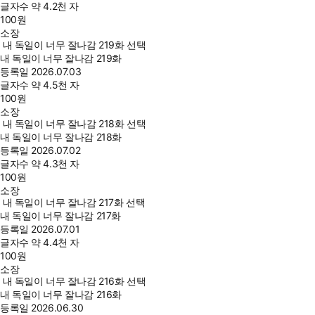
글자수
약 4.2천 자
100
원
소장
내 독일이 너무 잘나감 219화 선택
내 독일이 너무 잘나감 219화
등록일
2026.07.03
글자수
약 4.5천 자
100
원
소장
내 독일이 너무 잘나감 218화 선택
내 독일이 너무 잘나감 218화
등록일
2026.07.02
글자수
약 4.3천 자
100
원
소장
내 독일이 너무 잘나감 217화 선택
내 독일이 너무 잘나감 217화
등록일
2026.07.01
글자수
약 4.4천 자
100
원
소장
내 독일이 너무 잘나감 216화 선택
내 독일이 너무 잘나감 216화
등록일
2026.06.30