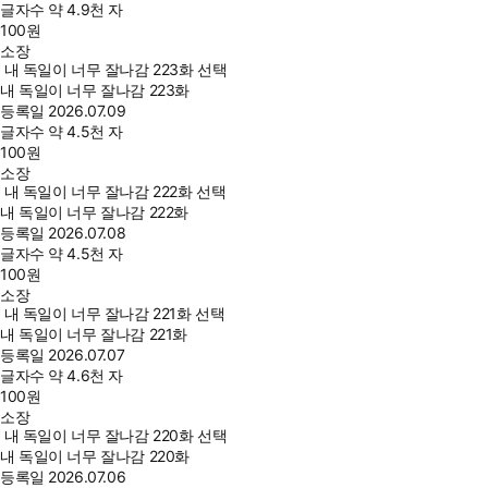
글자수
약 4.9천 자
100
원
소장
내 독일이 너무 잘나감 223화 선택
내 독일이 너무 잘나감 223화
등록일
2026.07.09
글자수
약 4.5천 자
100
원
소장
내 독일이 너무 잘나감 222화 선택
내 독일이 너무 잘나감 222화
등록일
2026.07.08
글자수
약 4.5천 자
100
원
소장
내 독일이 너무 잘나감 221화 선택
내 독일이 너무 잘나감 221화
등록일
2026.07.07
글자수
약 4.6천 자
100
원
소장
내 독일이 너무 잘나감 220화 선택
내 독일이 너무 잘나감 220화
등록일
2026.07.06