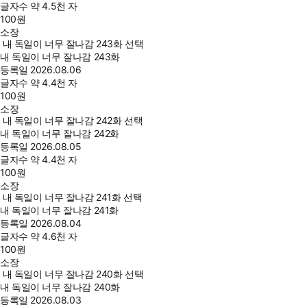
글자수
약 4.5천 자
100
원
소장
내 독일이 너무 잘나감 243화 선택
내 독일이 너무 잘나감 243화
등록일
2026.08.06
글자수
약 4.4천 자
100
원
소장
내 독일이 너무 잘나감 242화 선택
내 독일이 너무 잘나감 242화
등록일
2026.08.05
글자수
약 4.4천 자
100
원
소장
내 독일이 너무 잘나감 241화 선택
내 독일이 너무 잘나감 241화
등록일
2026.08.04
글자수
약 4.6천 자
100
원
소장
내 독일이 너무 잘나감 240화 선택
내 독일이 너무 잘나감 240화
등록일
2026.08.03