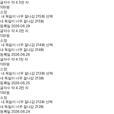
글자수
약 4.5천 자
100
원
소장
내 독일이 너무 잘나감 215화 선택
내 독일이 너무 잘나감 215화
등록일
2026.06.29
글자수
약 4.2천 자
100
원
소장
내 독일이 너무 잘나감 214화 선택
내 독일이 너무 잘나감 214화
등록일
2026.06.26
글자수
약 4.1천 자
100
원
소장
내 독일이 너무 잘나감 213화 선택
내 독일이 너무 잘나감 213화
등록일
2026.06.25
글자수
약 4.2천 자
100
원
소장
내 독일이 너무 잘나감 212화 선택
내 독일이 너무 잘나감 212화
등록일
2026.06.24