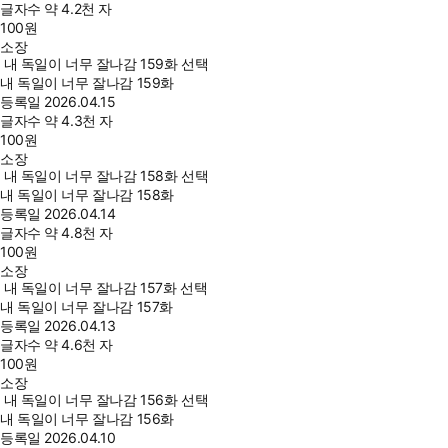
글자수
약 4.2천 자
100
원
소장
내 독일이 너무 잘나감 159화 선택
내 독일이 너무 잘나감 159화
등록일
2026.04.15
글자수
약 4.3천 자
100
원
소장
내 독일이 너무 잘나감 158화 선택
내 독일이 너무 잘나감 158화
등록일
2026.04.14
글자수
약 4.8천 자
100
원
소장
내 독일이 너무 잘나감 157화 선택
내 독일이 너무 잘나감 157화
등록일
2026.04.13
글자수
약 4.6천 자
100
원
소장
내 독일이 너무 잘나감 156화 선택
내 독일이 너무 잘나감 156화
등록일
2026.04.10