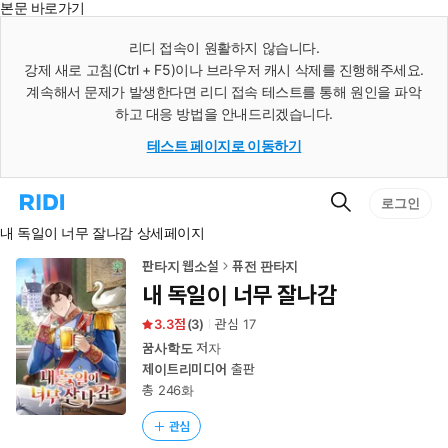
본문 바로가기
인
스
리디 접속이 원활하지 않습니다.
턴
강제 새로 고침(Ctrl + F5)이나 브라우저 캐시 삭제를 진행해주세요.
트
검
계속해서 문제가 발생한다면 리디 접속 테스트를 통해 원인을 파악
색
하고 대응 방법을 안내드리겠습니다.
테스트 페이지로 이동하기
검
리
로그인
색
디
내 독일이 너무 잘나감 상세페이지
홈
으
로
판타지 웹소설
퓨전 판타지
이
내 독일이 너무 잘나감
동
3.3
(
3
)
관심
17
꿈사학도
저자
제이트리미디어
출판
총 246화
관심