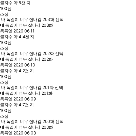
글자수
약 5천 자
100
원
소장
내 독일이 너무 잘나감 203화 선택
내 독일이 너무 잘나감 203화
등록일
2026.06.11
글자수
약 4.4천 자
100
원
소장
내 독일이 너무 잘나감 202화 선택
내 독일이 너무 잘나감 202화
등록일
2026.06.10
글자수
약 4.2천 자
100
원
소장
내 독일이 너무 잘나감 201화 선택
내 독일이 너무 잘나감 201화
등록일
2026.06.09
글자수
약 4.7천 자
100
원
소장
내 독일이 너무 잘나감 200화 선택
내 독일이 너무 잘나감 200화
등록일
2026.06.08