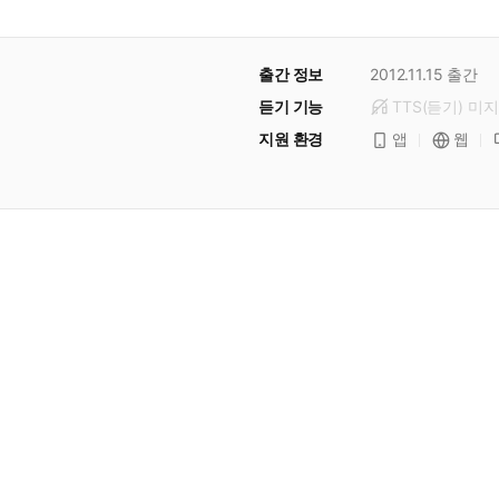
출간 정보
2012.11.15
출간
듣기 기능
TTS(듣기)
미
지
지원 환경
앱
웹