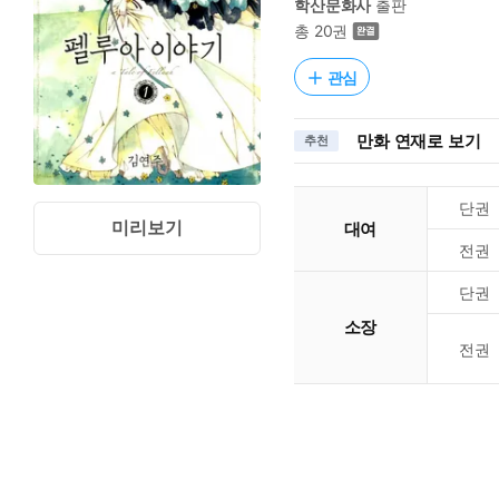
학산문화사
출판
총 20권
관심
만화 연재로 보기
추천
단권
미리보기
대여
전권
단권
소장
전권