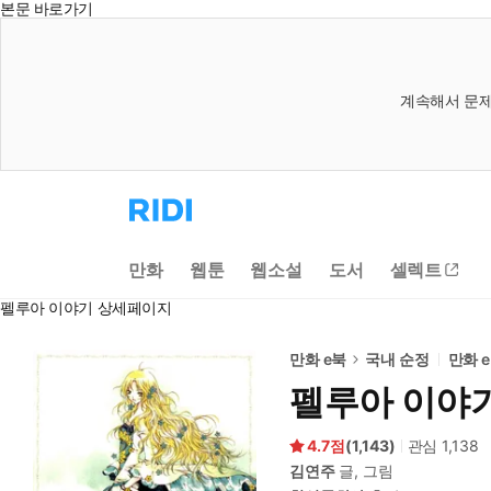
본문 바로가기
계속해서 문제
리
디
홈
으
만화
웹툰
웹소설
도서
셀렉트
로
이
펠루아 이야기 상세페이지
동
만화 e북
국내 순정
만화 
펠루아 이야
4.7
(
1,143
)
관심
1,138
김연주
글, 그림