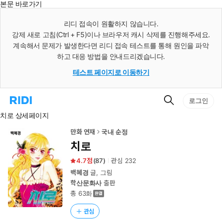
본문 바로가기
인
스
리디 접속이 원활하지 않습니다.
턴
강제 새로 고침(Ctrl + F5)이나 브라우저 캐시 삭제를 진행해주세요.
트
검
계속해서 문제가 발생한다면 리디 접속 테스트를 통해 원인을 파악
색
하고 대응 방법을 안내드리겠습니다.
테스트 페이지로 이동하기
검
리
로그인
색
디
치로 상세페이지
홈
으
로
만화 연재
국내 순정
이
치로
동
4.7
(
87
)
관심
232
백혜경
글, 그림
학산문화사
출판
총 63화
관심