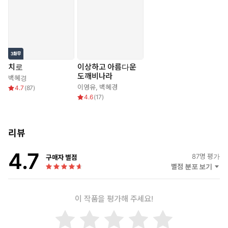
치로
이상하고 아름다운
도깨비나라
백혜경
이영유
,
백혜경
4.7
(
87
)
4.6
(
17
)
리뷰
4.7
87
명 평가
구매자 별점
별점 분포 보기
이 작품을 평가해 주세요!