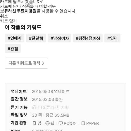
카트에 담으시겠습니까?
카트에 담아 작품을 대여할 경우
보유하신 무료이용권
을 사용할 수 없습니다.
취소
카트 담기
이 작품의 키워드
#
연예계
#
달달함
#
남장여자
#
평점4점이상
#
연재
#
완결
다른 키워드로 검색
업데이트
2015.05.18
업데이트
출간 정보
2015.03.03
출간
듣기 기능
TTS(듣기)
미
지원
파일 정보
30 쪽
평균 65.5MB
지원 환경
PC뷰어
PAPER
앱
웹