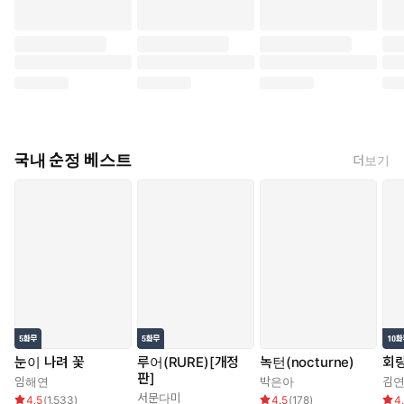
국내 순정 베스트
더보기
눈이 나려 꽃
루어(RURE)[개정
녹턴(nocturne)
회
판]
임해연
박은아
김
서문다미
4.5
(
1,533
)
4.5
(
178
)
4