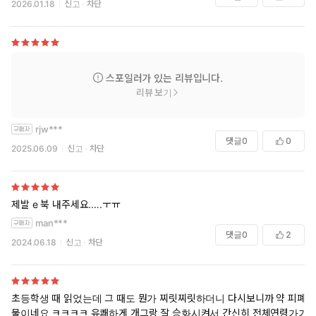
2026.01.18
신고
차단
스포일러가 있는 리뷰입니다.
리뷰 보기
rjw***
댓글
0
0
2025.06.09
신고
차단
제발 e 북 내주세요.….ㅜㅠ
man***
댓글
0
2
2024.06.18
신고
차단
초등학생 때 읽었는데 그 때도 뭔가 찌릿찌릿하더니 다시보니까 약 피폐
물이네요 ㅋㅋㅋㅋ 유쾌하게 개그랑 잘 승화시켜서 간신히 전체연령가가