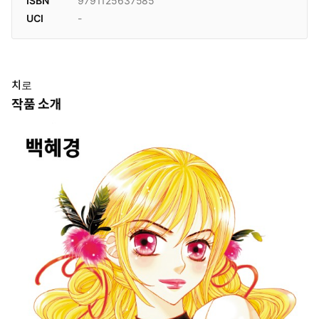
ISBN
9791125637585
UCI
-
치로
작품 소개