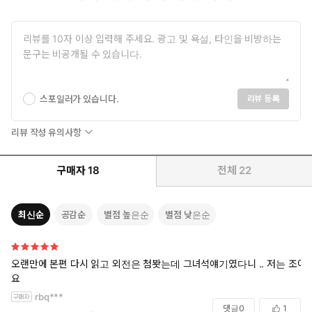
스포일러가 있습니다.
리뷰 등록
리뷰 작성 유의사항
구매자
18
전체
22
최신순
공감순
별점 높은순
별점 낮은순
오랜만에 본편 다시 읽고 외전은 첨봣는데 그녀석얘기였다니 .. 저는 조아
요
rbq***
댓글
0
1