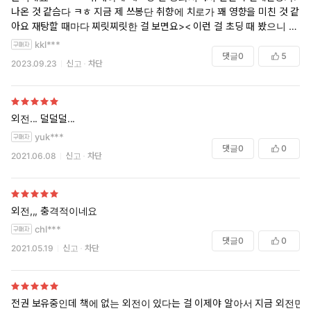
나온 것 같슴다 ㅋㅎ 지금 제 쓰봉단 취향에 치로가 꽤 영향을 미친 것 같
아요 재탕할 때마다 찌릿찌릿한 걸 보면요>< 이런 걸 초딩 때 봤으니 치
로를 잊을 수가 없네요 작가님 요즘 뭐하세요ㅠㅠㅠ 계속 만화 그려주세
kkl***
요
댓글
0
5
2023.09.23
신고
차단
외전... 덜덜덜...
yuk***
댓글
0
0
2021.06.08
신고
차단
외전,,, 충격적이네요
chl***
댓글
0
0
2021.05.19
신고
차단
전권 보유중인데 책에 없는 외전이 있다는 걸 이제야 알아서 지금 외전만