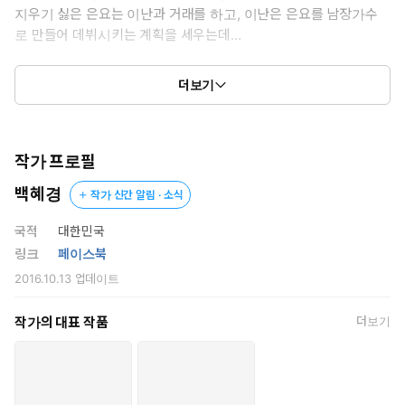
지우기 싫은 은요는 이난과 거래를 하고, 이난은 은요를 남장가수
로 만들어 데뷔시키는 계획을 세우는데…
치열한 연예계, 숨 막히는 서바이벌, 증오와 사랑!
더보기
눈을 뗄 수 없는 최고 인기작 [치로], 매주 월요일 업데이트!
치로 ⓒ 백혜경 / (주)학산문화사
작가 프로필
백혜경
작가 신간 알림 · 소식
국적
대한민국
링크
페이스북
2016.10.13
업데이트
작가의 대표 작품
더보기