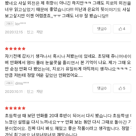
봤네요 사실 외전은 제 취향이 아니긴 하지만ㅋㅋ 그래도 치로의 외전을
너무 읽고싶었기 때문에 좋았습니다!!! 이난과 은요의 뒷이야기도 사실 더
보고싶지만 이젠 어렵겠죠,,ㅜㅜ 그래도 너무 잘 봤습니당!!
lor***
댓글
0
4
2020.12.15
신고
차단
자기전에 갑자기 생각나서 혹시나 쳐봤는데 있네요. 초딩때 쥬니어네이
버 만화에서 엄마 몰래 눈물콧물 흘리면서 본 기억이 나요. 제가 그때 오
만 순정 만화 다 봤었는데, 치로가 유일하게 아직까지 생각나요ㅋㅋㅋ 그
만큼 저한테 정말 여운 깊었던 만화였어요.
솔직히 제가 치로때문에 아직까지 남장여자물 싫어하는 거 같아요ㅋㅋㅋ
dms***
ㅋ 치로 머리 잘렸을 때 분노로 심장이 터질 뻔 했었어요. 남주 진짜 싫었
댓글
0
5
2020.10.11
신고
차단
는데, 나중에 제가 여주보다 더 사랑하게 됐지요,,,간만에 추억 회상하면
서 잘 봤어요ㅎ 다시봐도 추억 때문인지 마음이 아리네요.
초등학생 때 보던 만화를 20대 후반이 되어서 다시 봤습니다 초등학생 때
느꼈던 설렘을 다시 느끼네요ㅜㅜ 만화 보는 동안 다시 그때로 돌아간 기
분이었어요. 진짜 다시 봐도 재밌고 좋은 작품이라고 생각합니다. 정말 작
가님 최고에요 너무너무너무 재밌습니다