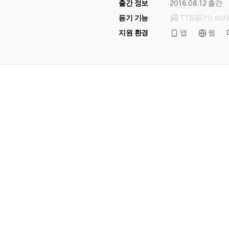
출간 정보
2016.08.12
출간
듣기 기능
TTS(듣기)
미
지
지원 환경
앱
웹