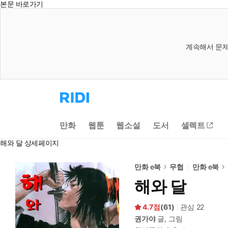
본문 바로가기
계속해서 문제
리
디
홈
으
만화
웹툰
웹소설
도서
셀렉트
로
이
해와 달 상세페이지
동
만화 e북
무협
만화 e북
해와 달
4.7
(
61
)
관심
22
권가야
글, 그림