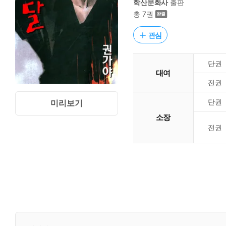
학산문화사
출판
총 7권
관심
단권
대여
전권
단권
미리보기
소장
전권