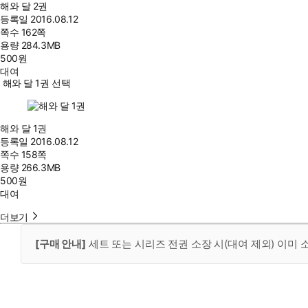
해와 달 2권
등록일
2016.08.12
쪽수
162쪽
용량
284.3MB
500
원
대여
해와 달 1권 선택
해와 달 1권
등록일
2016.08.12
쪽수
158쪽
용량
266.3MB
500
원
대여
더보기
[구매 안내]
세트 또는 시리즈 전권 소장 시(대여 제외) 이미