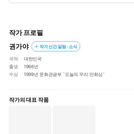
작가 프로필
권가야
작가 신간 알림 · 소식
국적
대한민국
출생
1966년
수상
1999년 문화관광부 `오늘의 우리 만화상`
작가의 대표 작품