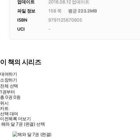
업데이트
2016.08.12
업데이트
파일 정보
158 쪽
평균 223.2MB
ISBN
9791125670605
UCI
-
이 책의 시리즈
대여하기
소장하기
전체 선택
1권부터
총
0
권
0원
위시
카트
선택 대여
이전목록 더보기
해와 달 7권 (완결) 선택