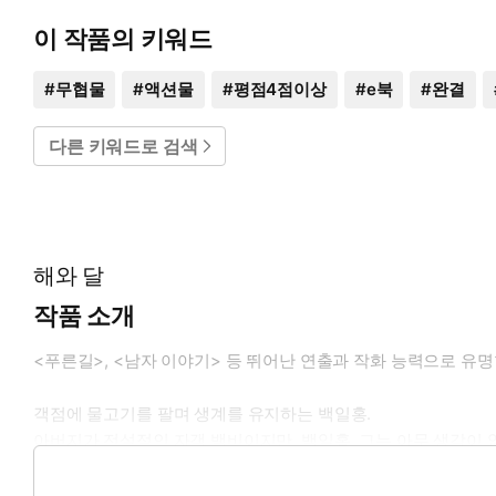
이 작품의 키워드
#
무협물
#
액션물
#
평점4점이상
#
e북
#
완결
다른 키워드로 검색
해와 달
작품 소개
<푸른길>, <남자 이야기> 등 뛰어난 연출과 작화 능력으로 유
객점에 물고기를 팔며 생계를 유지하는 백일홍.
아버지가 전설적인 자객 백비이지만, 백일홍, 그는 아무 생각이 
어느 날 백일홍은 현상금이 붙은 채로 자객들에게 쫓기던 낭랑을
이 후 그의 목숨을 노리는 자들이 수시로 달려들지만, 아버지에게