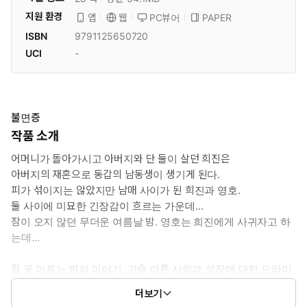
지원 환경
PC뷰어
PAPER
앱
웹
ISBN
9791125650720
UCI
-
불면증
작품 소개
어머니가 돌아가시고 아버지와 단 둘이 살던 희진은
아버지의 재혼으로 동갑의 남동생이 생기게 된다.
피가 섞이지는 않았지만 남매 사이가 된 희진과 영호.
둘 사이에 미묘한 긴장감이 흐르는 가운데…
잠이 오지 않던 무더운 여름날 밤. 영호는 희진에게 사귀자고 하
는데…
잠 못 이루는 밤의 이야기, 가슴 아픈 사랑과 성장에 대한 드라마
『불면증』
더보기
ⓒ박은아/학산문화사