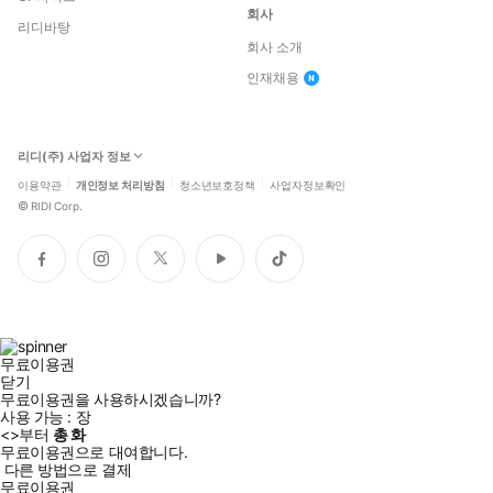
회사
리디바탕
회사 소개
인재채용
리디(주) 사업자 정보
이용약관
개인정보 처리방침
청소년보호정책
사업자정보확인
©
RIDI Corp.
페
인
트
유
틱
이
스
위
튜
톡
스
타
터
브
북
그
램
무료이용권
닫기
무료이용권을 사용하시겠습니까?
사용 가능 :
장
<
>부터
총
화
무료이용권으로 대여합니다.
다른 방법으로 결제
무료이용권