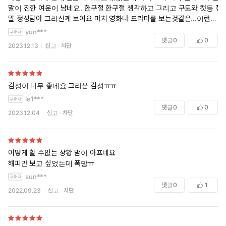
말이 진한 여운이 남네요. 한구절 한구절 생각하고 그리고 구도와 컷등 정
말 정성담아 그리신게 보여요 마치 영화나 드라마를 보는것같은…이런 씁
쓸하고 여운남는 분위기를 좋아합니다.앞으로도 좋은 작품 활동 해주세
yun***
요☺️
댓글
0
0
2023.12.13
신고
차단
감성이 너무 좋네요 그리운 감성ㅠㅠ
le1***
댓글
0
0
2023.12.04
신고
차단
어떻게 할 수앖는 상황 맘이 아프네요
해피만 보고 싶었는데 폭망ㅠ
sun***
댓글
0
1
2022.09.23
신고
차단