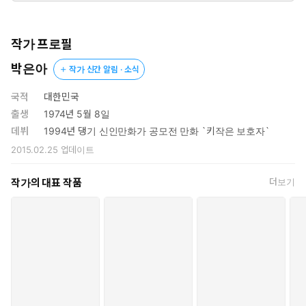
작가 프로필
박은아
작가 신간 알림 · 소식
국적
대한민국
출생
1974년 5월 8일
데뷔
1994년 댕기 신인만화가 공모전 만화 `키작은 보호자`
2015.02.25
업데이트
작가의 대표 작품
더보기