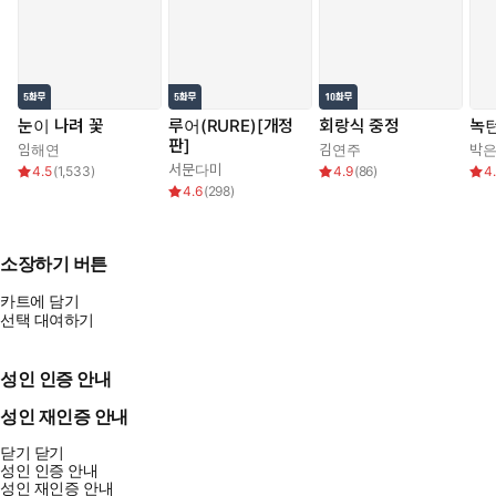
눈이 나려 꽃
루어(RURE)[개정
회랑식 중정
녹턴
판]
임해연
김연주
박
서문다미
4.5
(
1,533
)
4.9
(
86
)
4
4.6
(
298
)
소장하기 버튼
카트에 담기
선택 대여하기
성인 인증 안내
성인 재인증 안내
닫기
닫기
성인 인증 안내
성인 재인증 안내