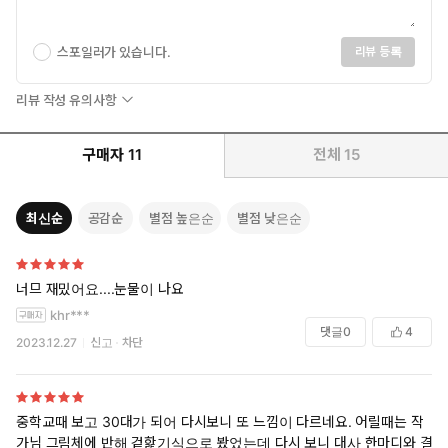
스포일러가 있습니다.
리뷰 등록
리뷰 작성 유의사항
구매자
11
전체
15
최신순
공감순
별점 높은순
별점 낮은순
너므 재밌어요....눈물이 나요
khr***
댓글
0
4
2023.12.27
신고
차단
중학교때 보고 30대가 되어 다시보니 또 느낌이 다르네요. 어릴때는 작
가님 그림체에 반해 겉핥기식으로 봤었는데 다시 보니 대사 한마디와 결