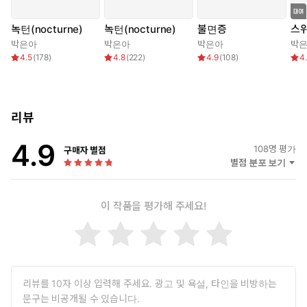
녹턴(nocturne)
녹턴(nocturne)
불면증
스위
박은아
박은아
박은아
박
4.5
(
178
)
4.8
(
222
)
4.9
(
108
)
4
리뷰
4.9
108
명 평가
구매자 별점
별점 분포 보기
이 작품을 평가해 주세요!