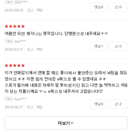
032***
댓글
0
0
2020.09.15
신고
차단
여름만 되면 생각나는 명작입니다. 단행본으로 내주세요ㅜㅜ
ice***
댓글
1
0
2020.02.17
신고
차단
이거 만화잡지에서 연재 할 때도 좋아해서 불면증만 오려서 놔뒀을 정도
였어요 ㅎㅎ 이젠 쉽게 언제든 e북으로 볼 수 있겠네요 ㅎㅎ
스포가 될까봐 내용은 자세히 말 못하겠지만 읽고 나면 늘 먹먹하고 여운
이 남는 작품이예요 ㅜㅠ e북으로 내주셔서 고맙습니다♡
fun***
댓글
0
2
2019.08.17
신고
차단
더보기