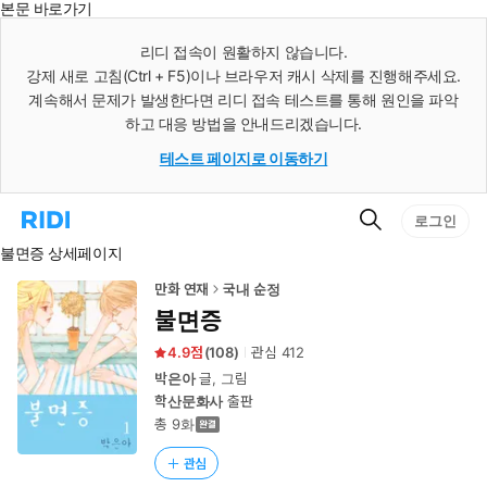
본문 바로가기
인
스
리디 접속이 원활하지 않습니다.
턴
강제 새로 고침(Ctrl + F5)이나 브라우저 캐시 삭제를 진행해주세요.
트
검
계속해서 문제가 발생한다면 리디 접속 테스트를 통해 원인을 파악
색
하고 대응 방법을 안내드리겠습니다.
테스트 페이지로 이동하기
검
리
로그인
색
디
불면증 상세페이지
홈
으
로
만화 연재
국내 순정
이
불면증
동
4.9
(
108
)
관심
412
박은아
글, 그림
학산문화사
출판
총 9화
관심