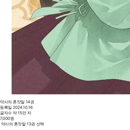
약사의 혼잣말 14권
등록일
2024.10.16
글자수
약 15만 자
7,000
원
약사의 혼잣말 13권 선택