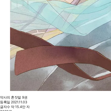
약사의 혼잣말 9권
등록일
2021.11.03
글자수
약 15.4만 자