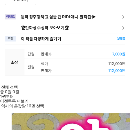
원작 정주행하고 싶을 땐 RIDI 애니 원작관 ▶
이벤트
🏆만화상 수상작 모아보기🏆
이 작품 다양하게 즐기기
추천
3
작품
단권
판매가
7,000원
소장
정가
112,000원
전권
판매가
112,000원
전체 선택
총
0
권
0원
1권부터
이전목록 더보기
약사의 혼잣말 16권 선택