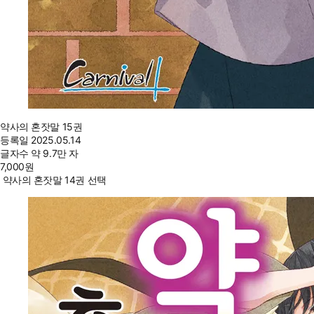
약사의 혼잣말 15권
등록일
2025.05.14
글자수
약 9.7만 자
7,000
원
약사의 혼잣말 14권 선택