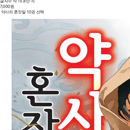
글자수
약 15.8만 자
7,000
원
약사의 혼잣말 10권 선택