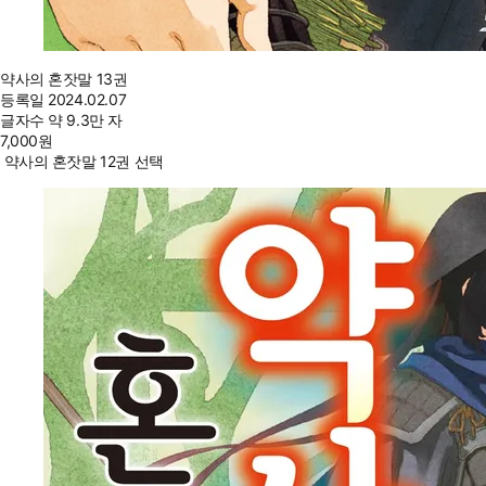
약사의 혼잣말 13권
등록일
2024.02.07
글자수
약 9.3만 자
7,000
원
약사의 혼잣말 12권 선택