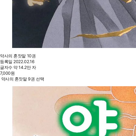
약사의 혼잣말 10권
등록일
2022.02.16
글자수
약 14.2만 자
7,000
원
약사의 혼잣말 9권 선택