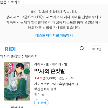
본문 바로가기
인
스
리디 접속이 원활하지 않습니다.
턴
강제 새로 고침(Ctrl + F5)이나 브라우저 캐시 삭제를 진행해주세요.
트
검
계속해서 문제가 발생한다면 리디 접속 테스트를 통해 원인을 파악
색
하고 대응 방법을 안내드리겠습니다.
테스트 페이지로 이동하기
검
리
로그인
색
디
약사의 혼잣말 상세페이지
홈
으
로
라이트노벨
해외 라노벨
이
약사의 혼잣말
동
4.9
(
2,660
)
관심
9,840
시노 토우코
그림
휴우가나츠
글
학산문화사
출판
총 16권
관심
미리보기