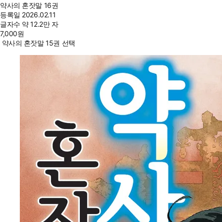
약사의 혼잣말 16권
등록일
2026.02.11
글자수
약 12.2만 자
7,000
원
약사의 혼잣말 15권 선택