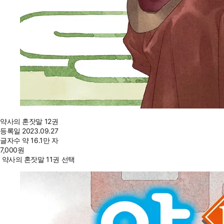
약사의 혼잣말 12권
등록일
2023.09.27
글자수
약 16.1만 자
7,000
원
약사의 혼잣말 11권 선택