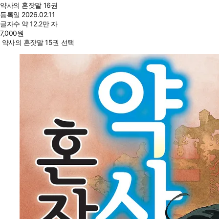
약사의 혼잣말 16권
등록일
2026.02.11
글자수
약 12.2만 자
7,000
원
약사의 혼잣말 15권 선택