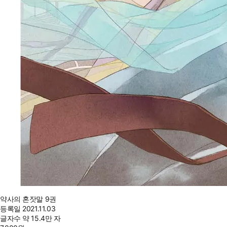
약사의 혼잣말 9권
등록일
2021.11.03
글자수
약 15.4만 자