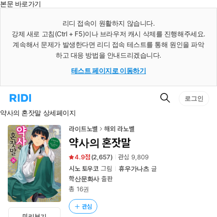
본문 바로가기
인
스
리디 접속이 원활하지 않습니다.
턴
강제 새로 고침(Ctrl + F5)이나 브라우저 캐시 삭제를 진행해주세요.
트
검
계속해서 문제가 발생한다면 리디 접속 테스트를 통해 원인을 파악
색
하고 대응 방법을 안내드리겠습니다.
테스트 페이지로 이동하기
검
리
로그인
색
디
약사의 혼잣말 상세페이지
홈
으
로
라이트노벨
해외 라노벨
이
약사의 혼잣말
동
4.9
(
2,657
)
관심
9,809
시노 토우코
그림
휴우가나츠
글
학산문화사
출판
총 16권
관심
미리보기