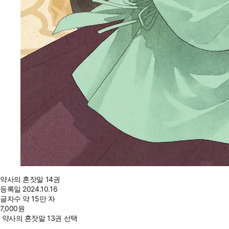
약사의 혼잣말 14권
등록일
2024.10.16
글자수
약 15만 자
7,000
원
약사의 혼잣말 13권 선택