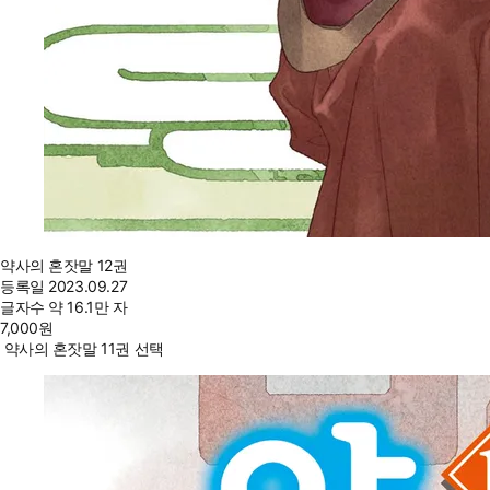
약사의 혼잣말 12권
등록일
2023.09.27
글자수
약 16.1만 자
7,000
원
약사의 혼잣말 11권 선택