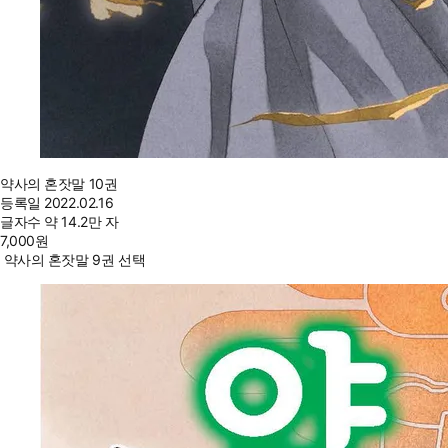
약사의 혼잣말 10권
등록일
2022.02.16
글자수
약 14.2만 자
7,000
원
약사의 혼잣말 9권 선택