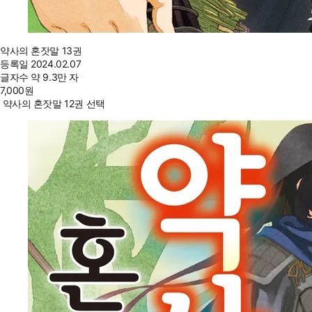
약사의 혼잣말 13권
등록일
2024.02.07
글자수
약 9.3만 자
7,000
원
약사의 혼잣말 12권 선택