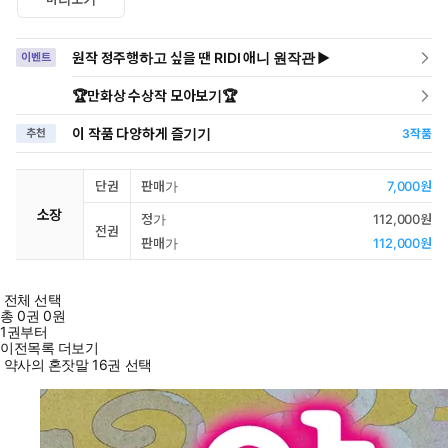
원작 정주행하고 싶을 땐 RIDI 애니 원작관 ▶
이벤트
🏆만화상 수상작 모아보기🏆
이 작품 다양하게 즐기기
추천
3
작품
단권
판매가
7,000원
소장
정가
112,000원
전권
판매가
112,000원
전체 선택
총
0
권
0원
1권부터
이전목록 더보기
약사의 혼잣말 16권 선택