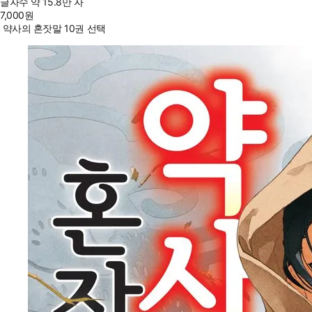
글자수
약 15.8만 자
7,000
원
약사의 혼잣말 10권 선택