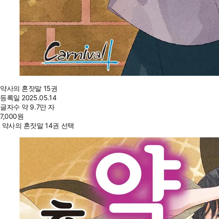
약사의 혼잣말 15권
등록일
2025.05.14
글자수
약 9.7만 자
7,000
원
약사의 혼잣말 14권 선택