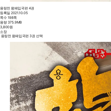
용랑전 왕패입국편 4권
등록일
2021.10.05
쪽수
198쪽
용량
375.9MB
3,800
원
소장
용랑전 왕패입국편 3권 선택