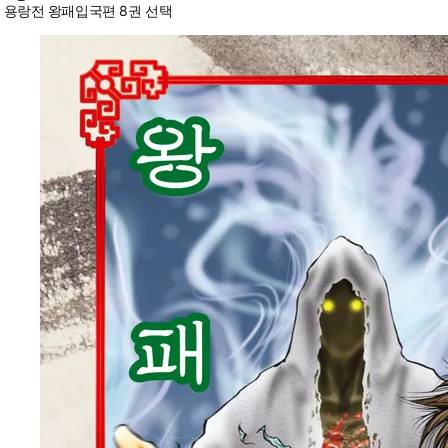
용랑전 왕패입국편 8권 선택