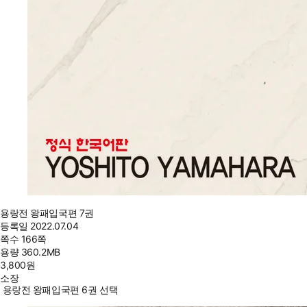
용랑전 왕패입국편 7권
등록일
2022.07.04
쪽수
166쪽
용량
360.2MB
3,800
원
소장
용랑전 왕패입국편 6권 선택