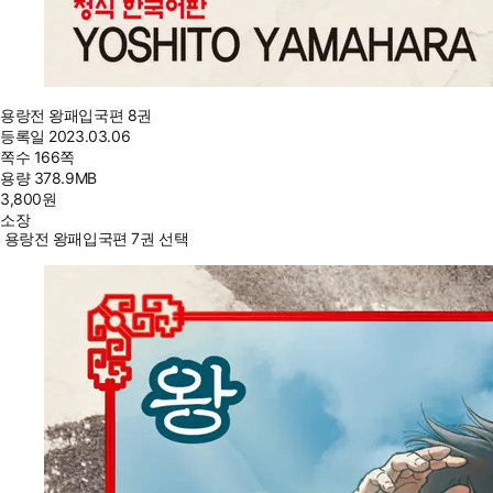
용랑전 왕패입국편 8권
등록일
2023.03.06
쪽수
166쪽
용량
378.9MB
3,800
원
소장
용랑전 왕패입국편 7권 선택