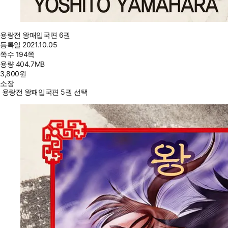
용랑전 왕패입국편 6권
등록일
2021.10.05
쪽수
194쪽
용량
404.7MB
3,800
원
소장
용랑전 왕패입국편 5권 선택