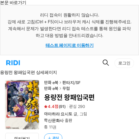
본문 바로가기
인
스
리디 접속이 원활하지 않습니다.
턴
강제 새로 고침(Ctrl + F5)이나 브라우저 캐시 삭제를 진행해주세요.
트
검
계속해서 문제가 발생한다면 리디 접속 테스트를 통해 원인을 파악
색
하고 대응 방법을 안내드리겠습니다.
테스트 페이지로 이동하기
검
리
로그인
색
디
용랑전 왕패입국편 상세페이지
홈
으
로
만화 e북
판타지/SF
이
만화 e북
무협
동
용랑전 왕패입국편
4.4
(
91
)
관심
290
야마하라 요시토
글, 그림
학산문화사
출판
총 11권
관심
미리보기