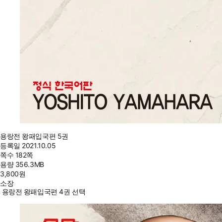
용랑전 왕패입국편 5권
등록일
2021.10.05
쪽수
182쪽
용량
356.3MB
3,800
원
소장
용랑전 왕패입국편 4권 선택