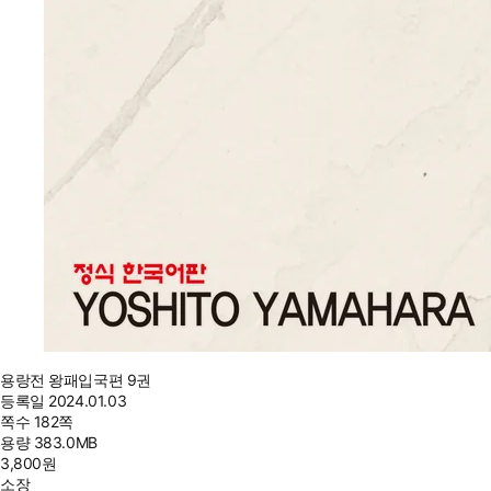
용랑전 왕패입국편 9권
등록일
2024.01.03
쪽수
182쪽
용량
383.0MB
3,800
원
소장