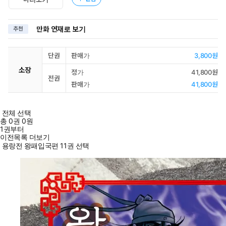
만화 연재로 보기
추천
단권
판매가
3,800원
소장
정가
41,800원
전권
판매가
41,800원
전체 선택
총
0
권
0원
1권부터
이전목록 더보기
용랑전 왕패입국편 11권 선택