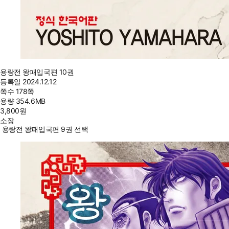
용랑전 왕패입국편 10권
등록일
2024.12.12
쪽수
178쪽
용량
354.6MB
3,800
원
소장
용랑전 왕패입국편 9권 선택