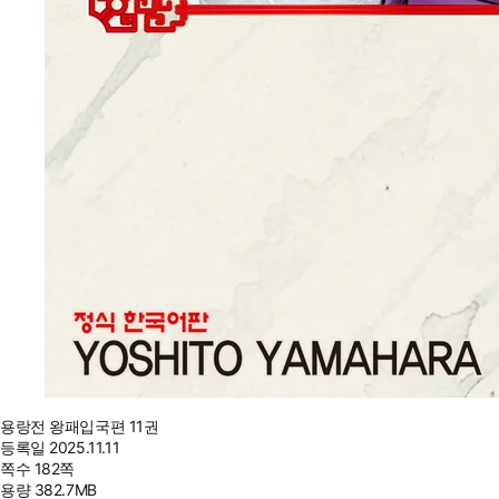
용랑전 왕패입국편 11권
등록일
2025.11.11
쪽수
182쪽
용량
382.7MB