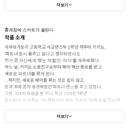
4권: 25화 ~ 32화
더보기
5권: 33화 ~ 40화
층계참에 스커트가 울린다
작품 소개
사쿠라가모리 고등학교 사교댄스부 2학년 하루마 키키는,
‘파트너’로서 춤추고 싶다고 생각하면서도
키가 큰 자신에게 ‘맞는 역할’인 ‘리더’를 계속해왔다.
어느 날, 키키는 소꿉친구로부터 페어 해산 통보를 받고
새로운 파트너를 찾게 된다.
…하지만, 새로운 페어를 짜는 것은 쉽지 않고,
방과 후에 혼자 동경해왔던 파트너 댄스를 추고 있었다.
그런 그녀의 모습을 본 키가 작고 가녀린 1학년
토리바미 미치루는 "제 파트너가 되어 주세요"라며 손을 잡는데
―.
더보기
ⓒYuu Utatane/Ichijinsha