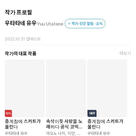
작가 프로필
우타타네 유우
Yuu Utatane
작가 신간 알림 · 소식
2022.10.31
업데이트
작가의 대표 작품
더보기
층계참에 스커트가
속삭이듯 사랑을 노
층계참에 스커트가
울린다
래하다 공식 코믹
울린다
앤솔로지
우타타네 유우
아오노 나치
,
미만
,
유아마
우타타네 유우
,
아오노시모
,
카네다 유스케