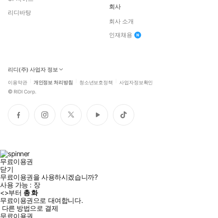
회사
리디바탕
회사 소개
인재채용
리디(주) 사업자 정보
이용약관
개인정보 처리방침
청소년보호정책
사업자정보확인
©
RIDI Corp.
페
인
트
유
틱
이
스
위
튜
톡
스
타
터
브
북
그
램
무료이용권
닫기
무료이용권을 사용하시겠습니까?
사용 가능 :
장
<
>부터
총
화
무료이용권으로 대여합니다.
다른 방법으로 결제
무료이용권