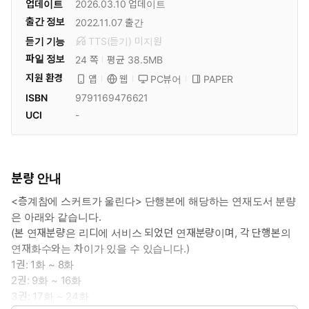
업데이트
2026.03.10
업데이트
출간 정보
2022.11.07
출간
듣기 기능
TTS(듣기)
미
지원
파일 정보
24 쪽
평균 38.5MB
지원 환경
PC뷰어
PAPER
앱
웹
ISBN
9791169476621
UCI
-
분량 안내
<층계참에 스커트가 울린다> 단행본에 해당하는 연재도서 분량
은 아래와 같습니다.
(본 연재분량은 리디에 서비스 되었던 연재분량이며, 각 단행본의
연재화수와는 차이가 있을 수 있습니다.)
1권: 1화 ~ 8화
2권: 9화 ~ 16화
3권: 17화 ~ 24화