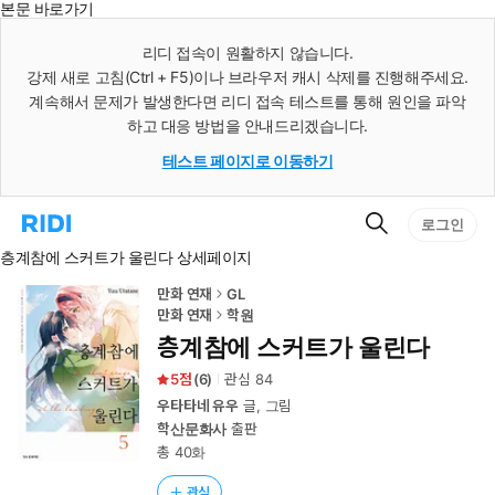
본문 바로가기
인
스
리디 접속이 원활하지 않습니다.
턴
강제 새로 고침(Ctrl + F5)이나 브라우저 캐시 삭제를 진행해주세요.
트
검
계속해서 문제가 발생한다면 리디 접속 테스트를 통해 원인을 파악
색
하고 대응 방법을 안내드리겠습니다.
테스트 페이지로 이동하기
검
리
로그인
색
디
층계참에 스커트가 울린다 상세페이지
홈
으
로
만화 연재
GL
이
만화 연재
학원
동
층계참에 스커트가 울린다
5
(
6
)
관심
84
우타타네 유우
글, 그림
학산문화사
출판
총 40화
관심