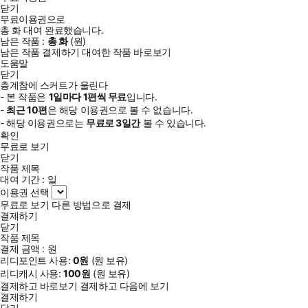
닫기
무료이용권으로
총
화
대여 완료했습니다.
남은 작품 :
총
화
(
원)
남은 작품 결제하기
대여한 작품 바로보기
도움말
닫기
층계참에 스커트가 울린다
- 본 작품은
1일
마다
1
편씩 무료
입니다.
-
최근
10편
은 해당 이용권으로 볼 수 없습니다.
- 해당 이용권으로는
무료로
3일
간
볼 수 있습니다.
확인
무료로 보기
닫기
작품 제목
대여 기간 :
일
이용권 선택
무료로 보기
다른 방법으로 결제
결제하기
닫기
작품 제목
결제 금액 :
원
리디포인트 사용:
0
원
(
원 보유)
리디캐시 사용:
100
원
(
원 보유)
결제하고 바로보기
결제하고 다음에 보기
결제하기
닫기