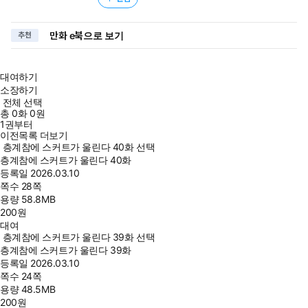
만화 e북으로 보기
추천
대여하기
소장하기
전체 선택
총
0
화
0원
1권부터
이전목록 더보기
층계참에 스커트가 울린다 40화 선택
층계참에 스커트가 울린다 40화
등록일
2026.03.10
쪽수
28쪽
용량
58.8MB
200
원
대여
층계참에 스커트가 울린다 39화 선택
층계참에 스커트가 울린다 39화
등록일
2026.03.10
쪽수
24쪽
용량
48.5MB
200
원