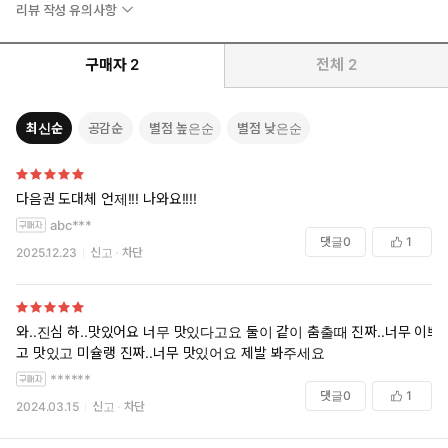
리뷰 작성 유의사항
구매자
2
전체
2
최신순
공감순
별점 높은순
별점 낮은순
다음권 도대체 언제!!! 나와요!!!!
abc***
댓글
0
1
2025.12.23
신고
차단
와..진심 하..맛있어요 너무 맛있다고요 둘이 같이 춤출때 진짜..너무 이쁘
고 맛있고 미슐랭 진짜..너무 맛있어요 제발 봐주세요
******
댓글
0
1
2024.03.15
신고
차단