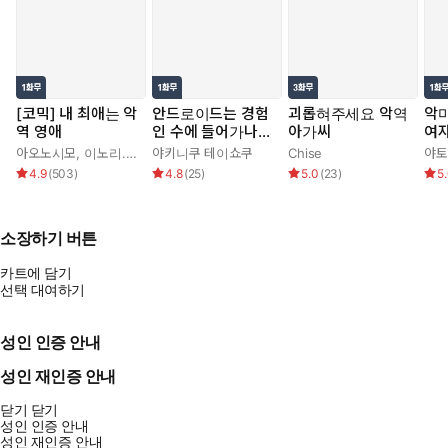
[코믹] 내 최애는 악
안드로이드는 경험
괴롭혀주세요 악역
악
역 영애
인 수에 들어가나
아가씨
여
요??
아오노시모
,
이노리.
,
정백송
야키니쿠 테이쇼쿠
,
하나가타
Chise
야토
4.9
(
503
)
4.8
(
25
)
5.0
(
23
)
5
소장하기 버튼
카트에 담기
선택 대여하기
성인 인증 안내
성인 재인증 안내
닫기
닫기
성인 인증 안내
성인 재인증 안내