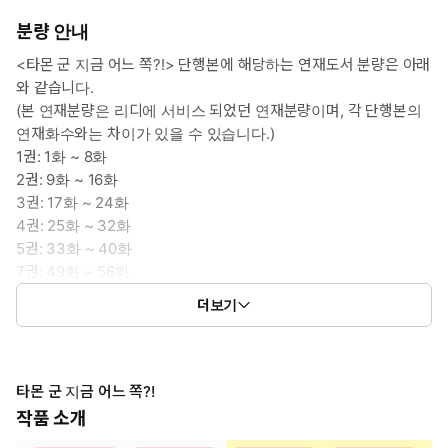
분량 안내
<타몬 군 지금 어느 쪽?!> 단행본에 해당하는 연재도서 분량은 아래
와 같습니다.
(본 연재분량은 리디에 서비스 되었던 연재분량이며, 각 단행본의
연재화수와는 차이가 있을 수 있습니다.)
1권: 1화 ~ 8화
2권: 9화 ~ 16화
3권: 17화 ~ 24화
4권: 25화 ~ 32화
5권: 33화 ~ 40화
7권: 49화 ~ 56화
8권: 57화 ~ 64화
더보기
9권: 65화 ~ 72화
10권: 73화 ~ 80화
11권: 81화 ~ 88화
12권: 89화 ~ 96화
타몬 군 지금 어느 쪽?!
작품 소개