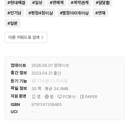
#
현대배경
#
일상
#
연예계
#
계약관계
#
달달함
#
인기남
#
평점4점이상
#
별점100개이상
#
연재
#
일본
다른 키워드로 검색
업데이트
2026.06.01
업데이트
출간 정보
2023.04.21
출간
듣기 기능
TTS(듣기)
미
지원
파일 정보
30 쪽
평균 34.5MB
지원 환경
PC뷰어
PAPER
앱
웹
ISBN
9791141108465
UCI
-