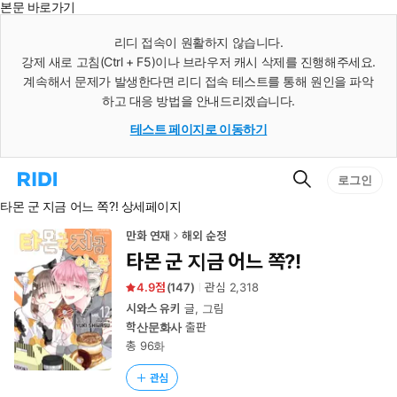
본문 바로가기
인
스
리디 접속이 원활하지 않습니다.
턴
강제 새로 고침(Ctrl + F5)이나 브라우저 캐시 삭제를 진행해주세요.
트
검
계속해서 문제가 발생한다면 리디 접속 테스트를 통해 원인을 파악
색
하고 대응 방법을 안내드리겠습니다.
테스트 페이지로 이동하기
검
리
로그인
색
디
타몬 군 지금 어느 쪽?! 상세페이지
홈
으
로
만화 연재
해외 순정
이
타몬 군 지금 어느 쪽?!
동
4.9
(
147
)
관심
2,318
시와스 유키
글, 그림
학산문화사
출판
총 96화
관심