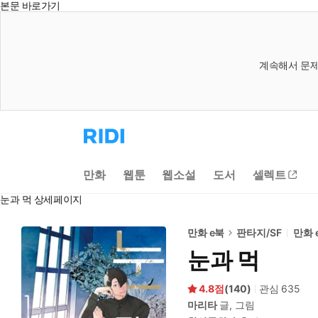
본문 바로가기
계속해서 문제
리
디
홈
으
만화
웹툰
웹소설
도서
셀렉트
로
이
눈과 먹 상세페이지
동
만화 e북
판타지/SF
만화 
눈과 먹
4.8
(
140
)
관심
635
마리타
글, 그림