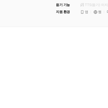
듣기 기능
TTS(듣기)
미
지
지원 환경
앱
웹