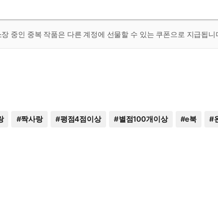
 소장 중인 중복 작품은 다른 계정에 선물할 수 있는 쿠폰으로 지급됩니
랑
#
짝사랑
#
평점4점이상
#
별점100개이상
#
e북
#