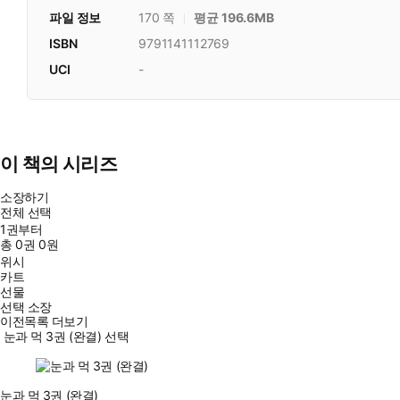
파일 정보
170 쪽
평균 196.6MB
ISBN
9791141112769
UCI
-
이 책의 시리즈
소장하기
전체 선택
1권부터
총
0
권
0원
위시
카트
선물
선택 소장
이전목록 더보기
눈과 먹 3권 (완결) 선택
눈과 먹 3권 (완결)