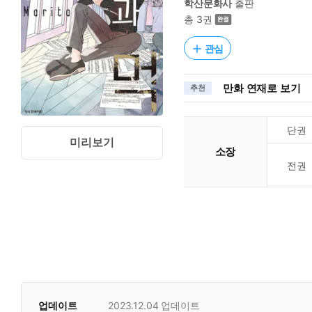
학산문화사
출판
총 3권
관심
만화 연재로 보기
추천
단권
미리보기
소장
전권
업데이트
2023.12.04
업데이트