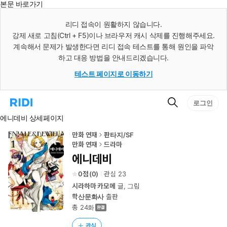
본문 바로가기
인
스
리디 접속이 원활하지 않습니다.
턴
강제 새로 고침(Ctrl + F5)이나 브라우저 캐시 삭제를 진행해주세요.
트
검
계속해서 문제가 발생한다면 리디 접속 테스트를 통해 원인을 파악
색
하고 대응 방법을 안내드리겠습니다.
테스트 페이지로 이동하기
검
리
로그인
색
디
에니데비 상세페이지
홈
으
로
만화 연재
판타지/SF
이
만화 연재
드라마
동
에니데비
0
(
0
)
관심
23
시라하마 카모메
글, 그림
학산문화사
출판
총 24화
관심