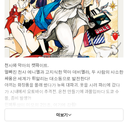
천사와 악마의 캣파이트.
얼빠진 천사 에니엘과 고지식한 악마 데비엘라, 두 사람의 사소한
싸움은 세계가 휘말리는 대소동으로 발전한다!
아끼는 화장품을 몰래 썼다가 뉴욕 대파괴. 옷을 사러 파리에 갔다
가 시내에서 오토바이 추격전. 온천 만들기에 과몰입하다 도쿄 수
몰, 좀비 발생?!
민폐투성이 미모의 2인조, 여기에 강림!
더보기
ⓒKamome Shirahama 2013 / KADOKAWA CORPORATION