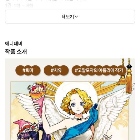
1권: 1화 ~ 8화
2권: 9화 ~ 16화
더보기
3권: 17화 ~ 24화
에니데비
작품 소개