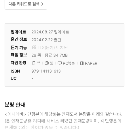
다른 키워드로 검색
업데이트
2024.08.27
업데이트
출간 정보
2024.02.22
출간
듣기 기능
TTS(듣기)
미
지원
파일 정보
26 쪽
평균 34.7MB
지원 환경
PC뷰어
PAPER
앱
웹
ISBN
9791141131913
UCI
-
분량 안내
<에니데비> 단행본에 해당하는 연재도서 분량은 아래와 같습니다.
(본 연재분량은 리디에 서비스 되었던 연재분량이며, 각 단행본의
연재화수와는 차이가 있을 수 있습니다.)