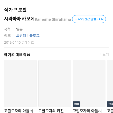
작가 프로필
시라하마 카모메
Kamome Shirahama
작가 신간 알림 · 소식
국적
일본
링크
트위터
블로그
2019.04.10
업데이트
작가의 대표 작품
더보기
고깔모자의 아틀리
고깔모자의 키친
고깔모자의 아틀리
고