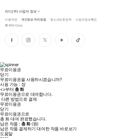
리디(주) 사업자 정보
이용약관
개인정보 처리방침
청소년보호정책
사업자정보확인
©
RIDI Corp.
페
인
트
유
틱
이
스
위
튜
톡
스
타
터
브
북
그
램
무료이용권
닫기
무료이용권을 사용하시겠습니까?
사용 가능 :
장
<
>부터
총
화
무료이용권으로 대여합니다.
다른 방법으로 결제
무료이용권
닫기
무료이용권으로
총
화
대여 완료했습니다.
남은 작품 :
총
화
(
원)
남은 작품 결제하기
대여한 작품 바로보기
도움말