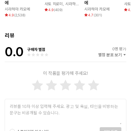
에
에
사토 히로미
,
시라하마 카모메
사토
시라하마 카모메
시라하마 카모메
4.9
(
409
)
4
4.9
(
2,538
)
4.7
(
301
)
리뷰
0.0
0
명 평가
구매자 별점
별점 분포 보기
이 작품을 평가해 주세요!