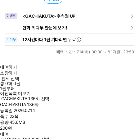
<GACHIAKUTA> 후속권 UP!
이벤트
만화 리다무 한눈에 보기!
12시간
마다
1편 기다리면 무료
리다무
혜택 기간 :
7.14(화) 00:00 ~ 8.17(월) 23:59
대여하기
소장하기
전체 선택
총
0
화
0원
1권부터
이전목록 더보기
GACHIAKUTA 136화 선택
GACHIAKUTA 136화
등록일
2026.07.14
쪽수
22쪽
용량
45.6MB
200
원
대여