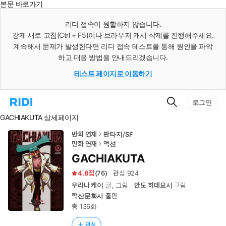
본문 바로가기
인
스
리디 접속이 원활하지 않습니다.
턴
강제 새로 고침(Ctrl + F5)이나 브라우저 캐시 삭제를 진행해주세요.
트
검
계속해서 문제가 발생한다면 리디 접속 테스트를 통해 원인을 파악
색
하고 대응 방법을 안내드리겠습니다.
테스트 페이지로 이동하기
검
리
로그인
색
디
GACHIAKUTA 상세페이지
홈
으
로
만화 연재
판타지/SF
이
만화 연재
액션
동
GACHIAKUTA
4.8
(
76
)
관심
924
우라나 케이
글, 그림
안도 히데요시
그림
학산문화사
출판
총 136화
관심