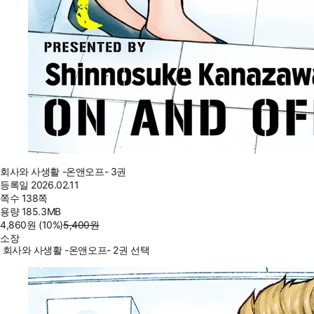
회사와 사생활 -온앤오프- 3권
등록일
2026.02.11
쪽수
138쪽
용량
185.3MB
4,860
원
(10%
)
5,400
원
소장
회사와 사생활 -온앤오프- 2권 선택