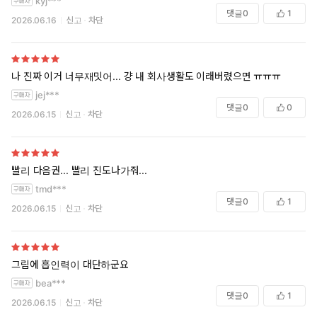
kyj***
댓글
0
1
2026.06.16
신고
차단
나 진짜 이거 너무재밋어... 걍 내 회사생활도 이래버렸으면 ㅠㅠㅠ
jej***
댓글
0
0
2026.06.15
신고
차단
빨리 다음권... 빨리 진도나가줘...
tmd***
댓글
0
1
2026.06.15
신고
차단
그림에 흡인력이 대단하군요
bea***
댓글
0
1
2026.06.15
신고
차단