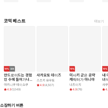
코믹 베스트
더보기
직장인에게는 회사(ON)와 사생활(OFF)이 있다.
어떤 사람은 회사원과 여장 롤리타.
어떤 사람은 회사원과 남장 펑크족.
온과 오프의 갭에 가슴이 두근!
일하는 두 사람의 대변신 일상이야기!
ⓒShinnosuke Kanazawa/SQUARE ENIX
안드로이드는 경험
사카모토 데이즈
미사키 군은 공략
내 
인 수에 들어가나
캐릭터가 아니야
녀
스즈키 유우토
요??
야키니쿠 테이쇼쿠
나츠이치
사쿠
4.9
(
4,507
)
4.9
(
1,049
)
4.9
(
76
)
4
소장하기 버튼