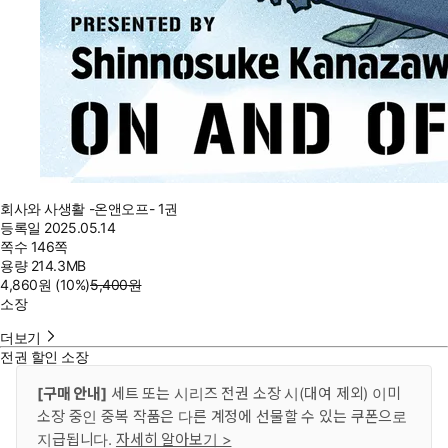
회사와 사생활 -온앤오프- 1권
등록일
2025.05.14
쪽수
146쪽
용량
214.3MB
4,860
원
(10%
)
5,400
원
소장
더보기
전권 할인 소장
[구매 안내]
세트 또는 시리즈 전권 소장 시(대여 제외) 이미
소장 중인 중복 작품은 다른 계정에 선물할 수 있는 쿠폰으로
지급됩니다.
자세히 알아보기 >