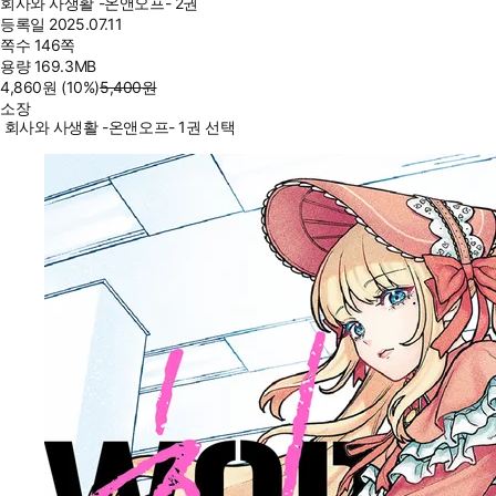
회사와 사생활 -온앤오프- 2권
등록일
2025.07.11
쪽수
146쪽
용량
169.3MB
4,860
원
(10%
)
5,400
원
소장
회사와 사생활 -온앤오프- 1권 선택