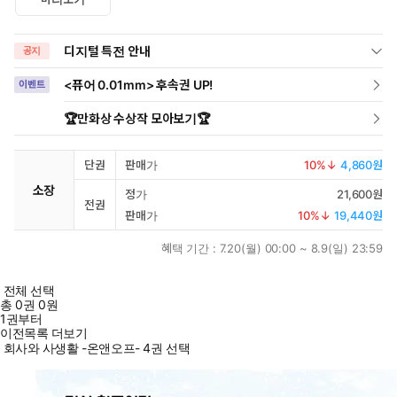
디지털 특전 안내
공지
<퓨어 0.01mm> 후속권 UP!
이벤트
🏆만화상 수상작 모아보기🏆
단권
판매가
10
%↓
4,860원
소장
정가
21,600원
전권
판매가
10
%↓
19,440원
혜택 기간 :
7.20(월) 00:00 ~ 8.9(일) 23:59
전체 선택
총
0
권
0원
1권부터
이전목록 더보기
회사와 사생활 -온앤오프- 4권 선택