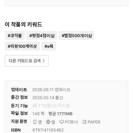
이 작품의 키워드
#
코믹물
#
평점4점이상
#
별점500개이상
#
리뷰100개이상
#
e북
다른 키워드로 검색
업데이트
2026.06.11
업데이트
출간 정보
2025.05.14
출간
듣기 기능
TTS(듣기)
미
지원
파일 정보
146 쪽
평균 177.1MB
지원 환경
PC뷰어
PAPER
앱
웹
ISBN
9791141165482