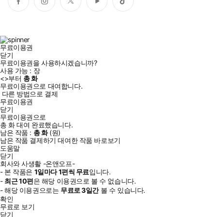
페
인
트
유
틱
이
스
위
튜
톡
스
타
터
브
북
그
램
무료이용권
닫기
무료이용권을 사용하시겠습니까?
사용 가능 :
장
<
>부터
총
화
무료이용권으로 대여합니다.
다른 방법으로 결제
무료이용권
닫기
무료이용권으로
총
화
대여 완료했습니다.
남은 작품 :
총
화
(
원)
남은 작품 결제하기
대여한 작품 바로보기
도움말
닫기
회사와 사생활 -온앤오프-
- 본 작품은
1일
마다
1
편씩 무료
입니다.
-
최근
10편
은 해당 이용권으로 볼 수 없습니다.
- 해당 이용권으로는
무료로
3일
간
볼 수 있습니다.
확인
무료로 보기
닫기