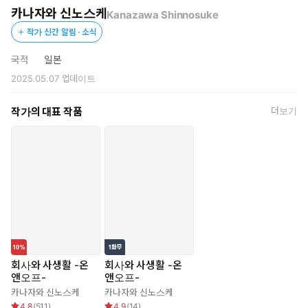
카나자와 신노스케
Kanazawa Shinnosuke
작가 신간 알림 · 소식
국적
일본
2025.05.07
업데이트
작가의 대표 작품
더보기
회사와 사생활 -온
회사와 사생활 -온
앤오프-
앤오프-
카나자와 신노스케
카나자와 신노스케
4.8
(
511
)
4.9
(
14
)