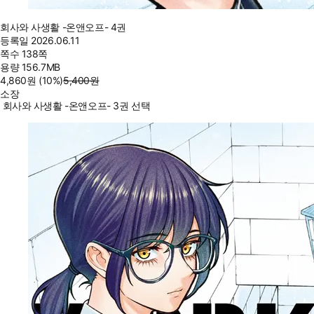
회사와 사생활 -온앤오프- 4권
등록일
2026.06.11
쪽수
138쪽
용량
156.7MB
4,860
원
(10%
)
5,400
원
소장
회사와 사생활 -온앤오프- 3권 선택