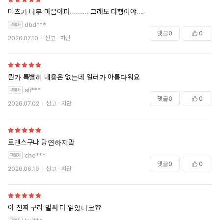
미츠가 너무 마음아파.......... 그래도 다행이야....
dbd***
댓글
0
0
2026.07.10
신고
차단
뭔가 특별히 내용은 없는데 일러가 아름다워요
ali***
댓글
0
0
2026.07.02
신고
차단
로맨스구나 당연하지맠
che***
댓글
0
0
2026.06.19
신고
차단
아 진짜 구라 벌써 다 읽었다코??