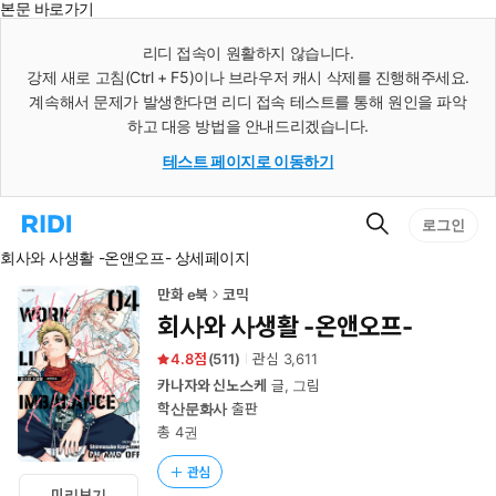
본문 바로가기
인
스
리디 접속이 원활하지 않습니다.
턴
강제 새로 고침(Ctrl + F5)이나 브라우저 캐시 삭제를 진행해주세요.
트
검
계속해서 문제가 발생한다면 리디 접속 테스트를 통해 원인을 파악
색
하고 대응 방법을 안내드리겠습니다.
테스트 페이지로 이동하기
검
리
로그인
색
디
회사와 사생활 -온앤오프- 상세페이지
홈
으
로
만화 e북
코믹
이
회사와 사생활 -온앤오프-
동
4.8
(
511
)
관심
3,611
카나자와 신노스케
글, 그림
학산문화사
출판
총 4권
관심
미리보기