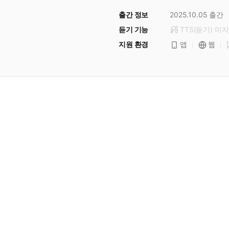
출간 정보
2025.10.05
출간
듣기 기능
TTS(듣기)
미
지
지원 환경
앱
웹