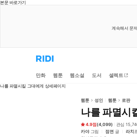
본문 바로가기
계속해서 문제
리
디
홈
으
만화
웹툰
웹소설
도서
셀렉트
로
이
나를 파멸시킬 그대에게 상세페이지
동
웹툰
성인
웹툰
로판
나를 파멸시
4.9
(
4,099
)
관심
15,74
카야
그림
점면
글
라치