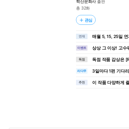
학산문화사
출판
총 32화
관심
매월 5, 15, 25일 
연재
상상 그 이상! 고수위
이벤트
독점 작품 감상은 [R
독점
3일
마다
1편 기다
리다무
이 작품 다양하게 
추천