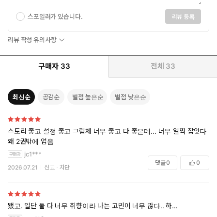
스포일러가 있습니다.
리뷰 등록
리뷰 작성 유의사항
구매자
33
전체
33
최신순
공감순
별점 높은순
별점 낮은순
스토리 좋고 설정 좋고 그림체 너무 좋고 다 좋은데... 너무 일찍 잡앗다
왜 2권밖에 업음
jc1***
댓글
0
0
2026.07.21
신고
차단
됐고. 일단 둘 다 너무 취향이라 나는 고민이 너무 많다.. 하…