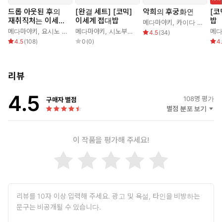
드롭 아웃된 후의
[완결 세트] [코믹]
악희의 후궁화연
[코
재취직처는 이세계
이세계 접대밥
밥
메다마야키
,
카이다 시노
,
송
최강 기사단이었습
메다마야키
,
요시노 아즈마
메다마야키
,
시노부마루
,
유키 카나
메
4.5
(
34
)
니다
4.5
(
108
)
0
(
0
)
4
리뷰
4.5
108
명 평가
구매자 별점
별점 분포 보기
이 작품을 평가해 주세요!