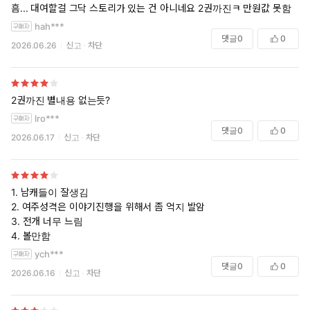
흠... 대여할걸 그닥 스토리가 있는 건 아니네요 2권까진ㅋ 만원값 못함
hah***
댓글
0
0
2026.06.26
신고
차단
2권까진 별내용 없는듯?
lro***
댓글
0
0
2026.06.17
신고
차단
1. 남캐들이 잘생김
2. 여주성격은 이야기진행을 위해서 좀 억지 발암
3. 전개 너무 느림
4. 볼만함
ych***
댓글
0
0
2026.06.16
신고
차단