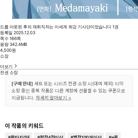
드롭 아웃된 후의 재취직처는 이세계 최강 기사단이었습니다 1권
등록일
2025.12.03
쪽수
186쪽
용량
342.4MB
4,500
원
소장
더보기
전권 소장
[구매 안내]
세트 또는 시리즈 전권 소장 시(대여 제외) 이미
소장 중인 중복 작품은 다른 계정에 선물할 수 있는 쿠폰으로
지급됩니다.
자세히 알아보기 >
이 작품의 키워드
#
판타지/SF
#
평점4점이상
#
별점100개이상
#
e북