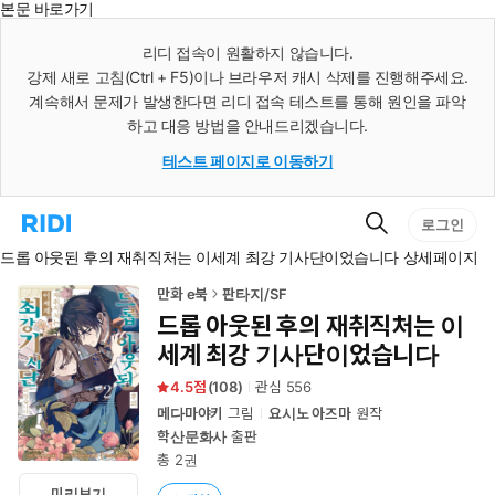
본문 바로가기
인
스
리디 접속이 원활하지 않습니다.
턴
강제 새로 고침(Ctrl + F5)이나 브라우저 캐시 삭제를 진행해주세요.
트
검
계속해서 문제가 발생한다면 리디 접속 테스트를 통해 원인을 파악
색
하고 대응 방법을 안내드리겠습니다.
테스트 페이지로 이동하기
검
리
로그인
색
디
드롭 아웃된 후의 재취직처는 이세계 최강 기사단이었습니다 상세페이지
홈
으
로
만화 e북
판타지/SF
이
드롭 아웃된 후의 재취직처는 이
동
세계 최강 기사단이었습니다
4.5
(
108
)
관심
556
메다마야키
그림
요시노 아즈마
원작
학산문화사
출판
총 2권
미리보기