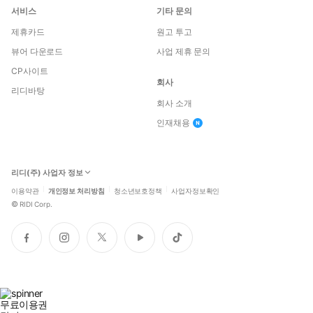
서비스
기타 문의
제휴카드
원고 투고
뷰어 다운로드
사업 제휴 문의
CP사이트
회사
리디바탕
회사 소개
인재채용
리디(주) 사업자 정보
이용약관
개인정보 처리방침
청소년보호정책
사업자정보확인
©
RIDI Corp.
페
인
트
유
틱
이
스
위
튜
톡
스
타
터
브
북
그
램
무료이용권