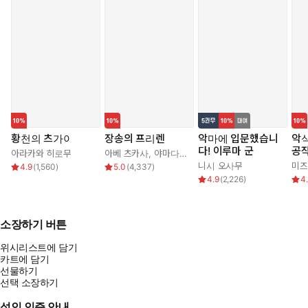
황천의 츠가이
장송의 프리렌
악마에 입문했습니
악식
다! 이루마 군
공작
아라카와 히로무
아베 츠카사
,
야마다 카네히토
가
니시 오사무
미즈
4.9
(
1,560
)
5.0
(
4,337
)
다!
4.9
(
2,226
)
4
소장하기 버튼
위시리스트에 담기
카트에 담기
선물하기
선택 소장하기
성인 인증 안내