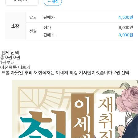
관심
단권
판매가
4,500원
소장
정가
9,000원
전권
판매가
9,000원
전체 선택
총
0
권
0원
1권부터
이전목록 더보기
드롭 아웃된 후의 재취직처는 이세계 최강 기사단이었습니다 2권 선택