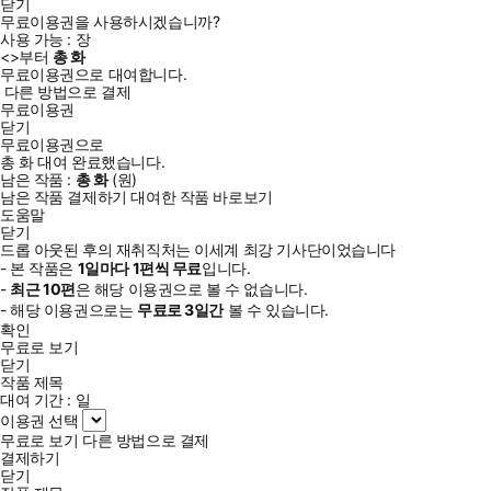
닫기
무료이용권을 사용하시겠습니까?
사용 가능 :
장
<
>부터
총
화
무료이용권으로 대여합니다.
다른 방법으로 결제
무료이용권
닫기
무료이용권으로
총
화
대여 완료했습니다.
남은 작품 :
총
화
(
원)
남은 작품 결제하기
대여한 작품 바로보기
도움말
닫기
드롭 아웃된 후의 재취직처는 이세계 최강 기사단이었습니다
- 본 작품은
1일
마다
1
편씩 무료
입니다.
-
최근
10편
은 해당 이용권으로 볼 수 없습니다.
- 해당 이용권으로는
무료로
3일
간
볼 수 있습니다.
확인
무료로 보기
닫기
작품 제목
대여 기간 :
일
이용권 선택
무료로 보기
다른 방법으로 결제
결제하기
닫기