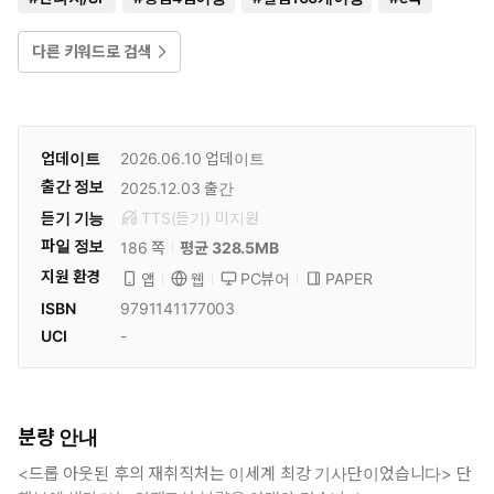
다른 키워드로 검색
업데이트
2026.06.10
업데이트
출간 정보
2025.12.03
출간
듣기 기능
TTS(듣기)
미
지원
파일 정보
186 쪽
평균 328.5MB
지원 환경
PC뷰어
PAPER
앱
웹
ISBN
9791141177003
UCI
-
분량 안내
<드롭 아웃된 후의 재취직처는 이세계 최강 기사단이었습니다> 단