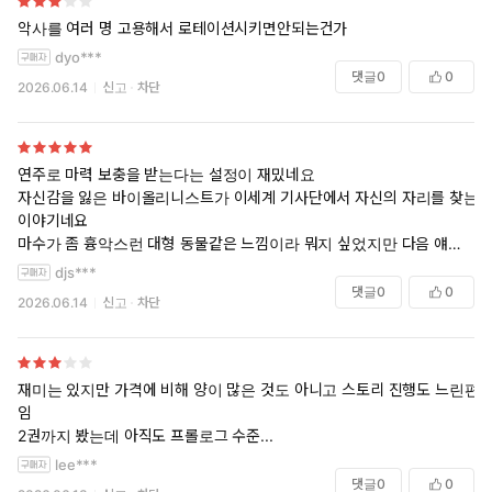
악사를 여러 명 고용해서 로테이션시키면안되는건가
dyo***
댓글
0
0
2026.06.14
신고
차단
연주로 마력 보충을 받는다는 설정이 재밌네요
자신감을 잃은 바이올리니스트가 이세계 기사단에서 자신의 자리를 찾는
이야기네요
마수가 좀 흉악스런 대형 동물같은 느낌이라 뭐지 싶었지만 다음 얘기들
이 궁금해지네요
djs***
댓글
0
0
2026.06.14
신고
차단
재미는 있지만 가격에 비해 양이 많은 것도 아니고 스토리 진행도 느린편
임
2권까지 봤는데 아직도 프롤로그 수준...
lee***
댓글
0
0