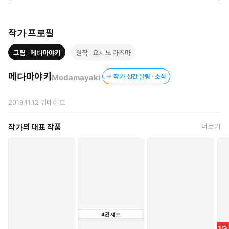
작가 프로필
그림
메다마야키
원작
요시노 아즈마
메다마야키
Medamayaki
작가 신간 알림 · 소식
2019.11.12
업데이트
작가의 대표 작품
더보기
4
권
세트