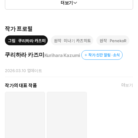
더보기
ⓒKazuhito minagi, PenekoR, Kazumi Kurihara/SQUARE
ENIX
작가 프로필
그림
쿠리하라 카즈미
원작
미나기 카즈히토
원작
PenekoR
쿠리하라 카즈미
Kurihara Kazumi
작가 신간 알림 · 소식
2026.03.10
업데이트
작가의 대표 작품
더보기