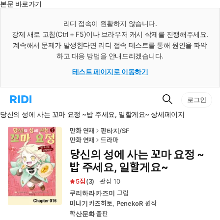
본문 바로가기
인
스
리디 접속이 원활하지 않습니다.
턴
강제 새로 고침(Ctrl + F5)이나 브라우저 캐시 삭제를 진행해주세요.
트
검
계속해서 문제가 발생한다면 리디 접속 테스트를 통해 원인을 파악
색
하고 대응 방법을 안내드리겠습니다.
테스트 페이지로 이동하기
검
리
로그인
색
디
당신의 성에 사는 꼬마 요정 ~밥 주세요, 일할게요~ 상세페이지
홈
으
로
만화 연재
판타지/SF
이
만화 연재
드라마
동
당신의 성에 사는 꼬마 요정 ~
밥 주세요, 일할게요~
5
(
3
)
관심
10
쿠리하라 카즈미
그림
미나기 카즈히토
,
PenekoR
원작
학산문화
출판