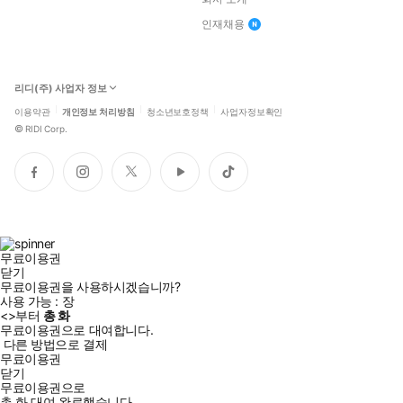
인재채용
리디(주) 사업자 정보
이용약관
개인정보 처리방침
청소년보호정책
사업자정보확인
©
RIDI Corp.
페
인
트
유
틱
이
스
위
튜
톡
스
타
터
브
북
그
램
무료이용권
닫기
무료이용권을 사용하시겠습니까?
사용 가능 :
장
<
>부터
총
화
무료이용권으로 대여합니다.
다른 방법으로 결제
무료이용권
닫기
무료이용권으로
총
화
대여 완료했습니다.