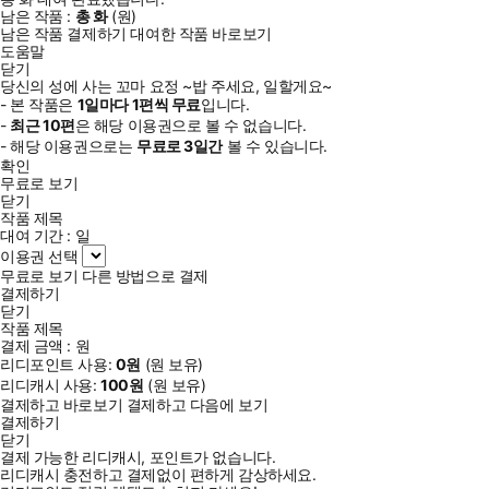
남은 작품 :
총
화
(
원)
남은 작품 결제하기
대여한 작품 바로보기
도움말
닫기
당신의 성에 사는 꼬마 요정 ~밥 주세요, 일할게요~
- 본 작품은
1일
마다
1
편씩 무료
입니다.
-
최근
10편
은 해당 이용권으로 볼 수 없습니다.
- 해당 이용권으로는
무료로
3일
간
볼 수 있습니다.
확인
무료로 보기
닫기
작품 제목
대여 기간 :
일
이용권 선택
무료로 보기
다른 방법으로 결제
결제하기
닫기
작품 제목
결제 금액 :
원
리디포인트 사용:
0
원
(
원 보유)
리디캐시 사용:
100
원
(
원 보유)
결제하고 바로보기
결제하고 다음에 보기
결제하기
닫기
결제 가능한 리디캐시, 포인트가 없습니다.
리디캐시 충전하고 결제없이 편하게 감상하세요.