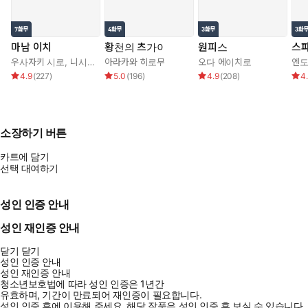
마남 이치
황천의 츠가이
원피스
스
우사자키 시로
,
니시 오사무
아라카와 히로무
오다 에이치로
엔도
4.9
(
227
)
5.0
(
196
)
4.9
(
208
)
4
소장하기 버튼
카트에 담기
선택 대여하기
성인 인증 안내
성인 재인증 안내
닫기
닫기
성인 인증 안내
성인 재인증 안내
청소년보호법에 따라 성인 인증은 1년간
유효하며, 기간이 만료되어 재인증이 필요합니다.
성인 인증 후에 이용해 주세요.
해당 작품은 성인 인증 후 보실 수 있습니다.