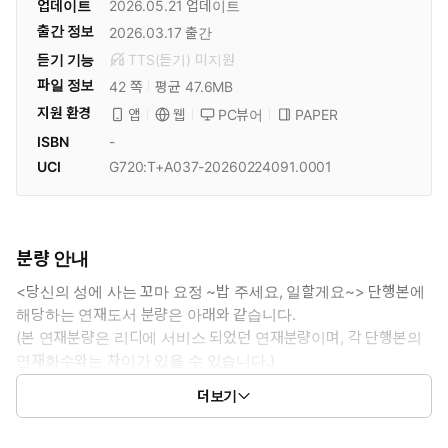
업데이트
2026.05.21
업데이트
출간 정보
2026.03.17
출간
듣기 기능
TTS(듣기)
미
지원
파일 정보
42 쪽
평균 47.6MB
지원 환경
PC뷰어
PAPER
앱
웹
ISBN
-
UCI
G720:T+A037-20260224091.0001
분량 안내
<당신의 성에 사는 꼬마 요정 ~밥 주세요, 일할게요~> 단행본에
해당하는 연재도서 분량은 아래와 같습니다.
(본 연재분량은 리디에 서비스 되었던 연재분량이며, 각 단행본의
연재화수와는 차이가 있을 수 있습니다.)
1권: 1화 ~ 8화
더보기
2권: 9화 ~ 16화