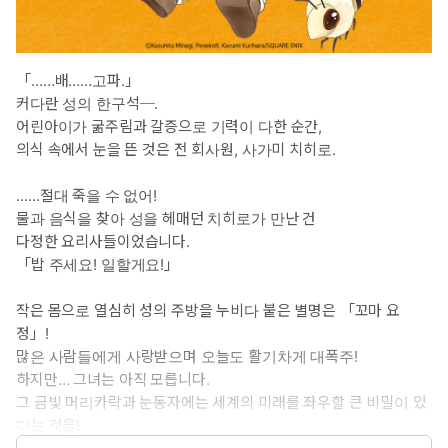
「……배……고파.」
커다란 성의 한구석─.
어린아이가 굶주림과 갈증으로 기력이 다한 순간,
의식 속에서 눈을 뜬 것은 전 회사원, 사가미 치히로.
……절대 죽을 수 없어!
물과 음식을 찾아 성을 헤매던 치히로가 만난 건
다정한 요리사들이었습니다.
「밥 주세요! 일할게요!」
작은 몸으로 열심히 성의 주방을 누비다 붙은 별명은 「꼬마 요
정」!
많은 사람들에게 사랑받으며 오늘도 활기차게 대폭주!
하지만… 그녀는 아직 모릅니다.
그 금빛 머리카락과 눈동자에는 세계의 미래를 좌우할 큰 비밀이 있
다는 것을!