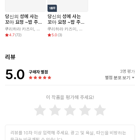
당신의 성에 사는
당신의 성에 사는
꼬마 요정 ~밥 주세
꼬마 요정 ~밥 주세
요, 일할게요~
요, 일할게요~
쿠리하라 카즈미
,
미나기 카즈히토
쿠리하라 카즈미
,
PenekoR
,
미나기 카즈히토
,
PenekoR
4.7
(
72
)
5.0
(
3
)
리뷰
5.0
3
명 평가
구매자 별점
별점 분포 보기
이 작품을 평가해 주세요!