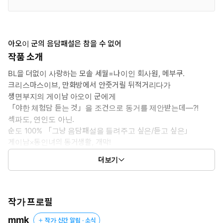
아오이 군의 음담패설은 참을 수 없어
작품 소개
BL을 더없이 사랑하는 모솔 세월=나이인 회사원, 메부쿠.
크리스마스이브, 만화방에서 안줏거릴 뒤적거리다가
생면부지의 게이남 아오이 군에게
「야한 체험담 듣는 것」을 조건으로 동거를 제안받는데―?!
섹파도, 연인도 아닌.
순도 100% 「그냥 음담패설을 들려주고 싶은/듣고 싶은」
게이남×동인녀의 동거생활, 개막!
더보기
ⓒmmk 2025 / KADOKAWA CORPORATION
작가 프로필
mmk
작가 신간 알림 · 소식