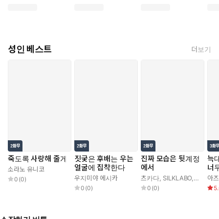
성인 베스트
더보기
죽도록 사랑해 줄게
짓궂은 후배는 우는
진짜 모습은 뒷계정
늑대
얼굴에 집착한다
에서
너
소라노 유니코
우지미야 에시카
츠카다
,
SILKLABO
,
로만 con
아즈
0
(
0
)
0
(
0
)
0
(
0
)
5