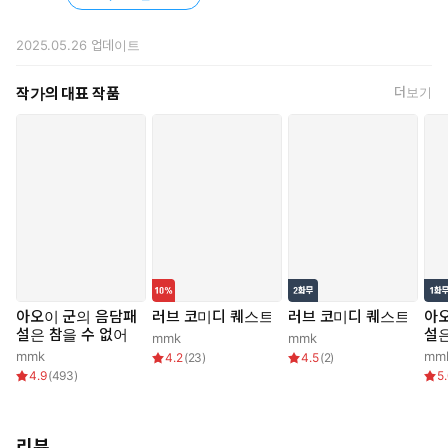
2025.05.26
업데이트
작가의 대표 작품
더보기
아오이 군의 음담패
러브 코미디 퀘스트
러브 코미디 퀘스트
아
설은 참을 수 없어
설은
mmk
mmk
mmk
mm
4.2
(
23
)
4.5
(
2
)
4.9
(
493
)
5
리뷰