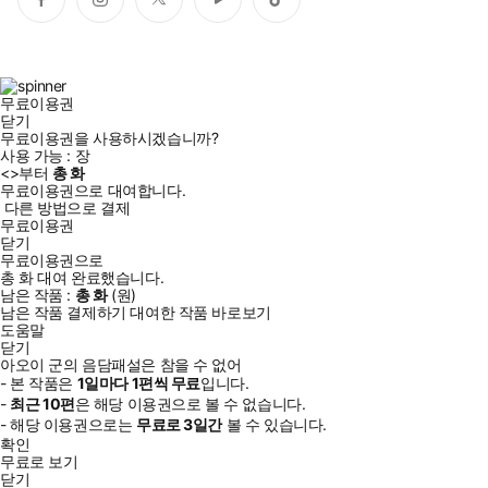
페
인
트
유
틱
이
스
위
튜
톡
스
타
터
브
북
그
램
무료이용권
닫기
무료이용권을 사용하시겠습니까?
사용 가능 :
장
<
>부터
총
화
무료이용권으로 대여합니다.
다른 방법으로 결제
무료이용권
닫기
무료이용권으로
총
화
대여 완료했습니다.
남은 작품 :
총
화
(
원)
남은 작품 결제하기
대여한 작품 바로보기
도움말
닫기
아오이 군의 음담패설은 참을 수 없어
- 본 작품은
1일
마다
1
편씩 무료
입니다.
-
최근
10편
은 해당 이용권으로 볼 수 없습니다.
- 해당 이용권으로는
무료로
3일
간
볼 수 있습니다.
확인
무료로 보기
닫기