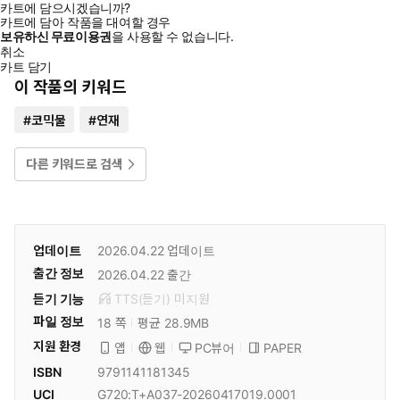
카트에 담으시겠습니까?
카트에 담아 작품을 대여할 경우
보유하신 무료이용권
을 사용할 수 없습니다.
취소
카트 담기
이 작품의 키워드
#
코믹물
#
연재
다른 키워드로 검색
업데이트
2026.04.22
업데이트
출간 정보
2026.04.22
출간
듣기 기능
TTS(듣기)
미
지원
파일 정보
18 쪽
평균 28.9MB
지원 환경
PC뷰어
PAPER
앱
웹
ISBN
9791141181345
UCI
G720:T+A037-20260417019.0001