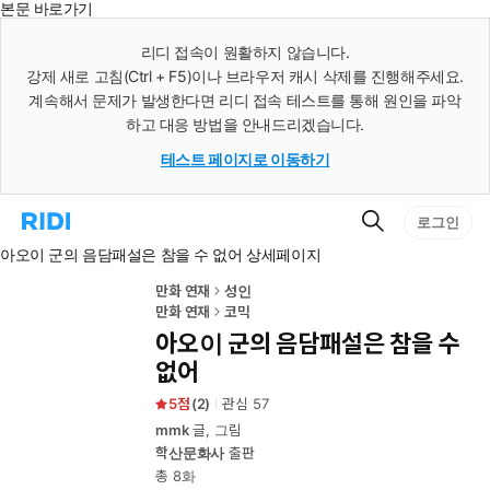
본문 바로가기
인
스
리디 접속이 원활하지 않습니다.
턴
강제 새로 고침(Ctrl + F5)이나 브라우저 캐시 삭제를 진행해주세요.
트
검
계속해서 문제가 발생한다면 리디 접속 테스트를 통해 원인을 파악
색
하고 대응 방법을 안내드리겠습니다.
테스트 페이지로 이동하기
검
리
로그인
색
디
아오이 군의 음담패설은 참을 수 없어 상세페이지
홈
으
로
만화 연재
성인
이
만화 연재
코믹
동
아오이 군의 음담패설은 참을 수
없어
5
(
2
)
관심
57
mmk
글, 그림
학산문화사
출판
총 8화