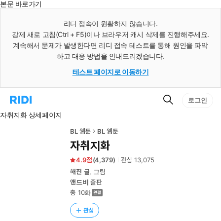
본문 바로가기
인
스
리디 접속이 원활하지 않습니다.
턴
강제 새로 고침(Ctrl + F5)이나 브라우저 캐시 삭제를 진행해주세요.
트
검
계속해서 문제가 발생한다면 리디 접속 테스트를 통해 원인을 파악
색
하고 대응 방법을 안내드리겠습니다.
테스트 페이지로 이동하기
검
리
로그인
색
디
자취지화 상세페이지
홈
으
로
BL 웹툰
BL 웹툰
이
자취지화
동
4.9
(
4,379
)
관심
13,075
해진
글, 그림
앤드비
출판
총 10화
관심