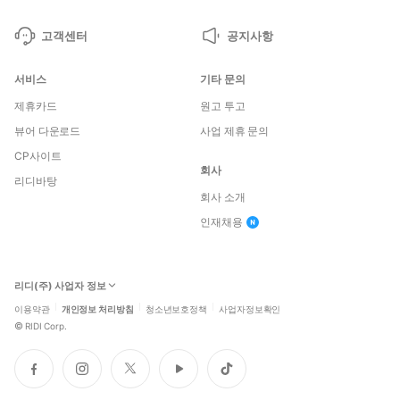
고객센터
공지사항
서비스
기타 문의
제휴카드
원고 투고
뷰어 다운로드
사업 제휴 문의
CP사이트
회사
리디바탕
회사 소개
인재채용
리디(주) 사업자 정보
이용약관
개인정보 처리방침
청소년보호정책
사업자정보확인
©
RIDI Corp.
페
인
트
유
틱
이
스
위
튜
톡