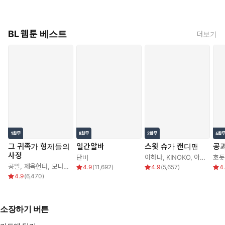
BL 웹툰 베스트
더보기
그 귀족가 형제들의
일간알바
스윗 슈가 캔디맨
공과
사정
단비
이하나
,
KINOKO
,
아르카나
호돗
공일
,
제육헌터
,
모나글로리아
4.9
(
11,692
)
4.9
(
5,657
)
4
4.9
(
6,470
)
소장하기 버튼