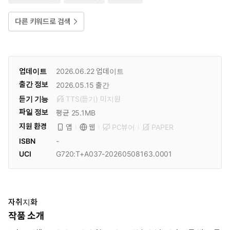
다른 키워드로 검색
업데이트
2026.06.22
업데이트
출간 정보
2026.05.15
출간
듣기 기능
TTS(듣기)
미
지원
파일 정보
평균 25.1MB
지원 환경
PC뷰어
PAPER
앱
웹
ISBN
-
UCI
G720:T+A037-20260508163.0001
자취지화
작품 소개