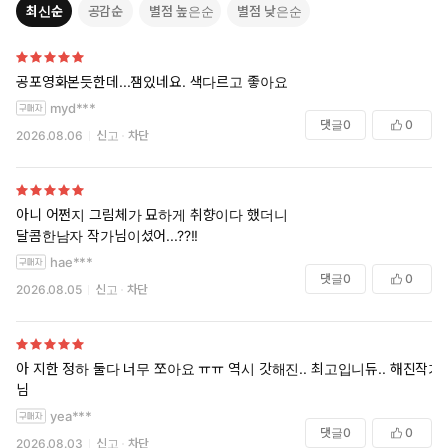
최신순
공감순
별점 높은순
별점 낮은순
공포영화본듯한데...잼있네요. 색다르고 좋아요
myd***
댓글
0
0
2026.08.06
신고
차단
아니 어쩐지 그림체가 묘하게 취향이다 했더니
달콤한남자 작가님이셨어...??!!
hae***
댓글
0
0
2026.08.05
신고
차단
아 지한 정하 둘다 너무 쪼아요 ㅠㅠ 역시 갓해진.. 최고입니듀.. 해진작가
님
yea***
댓글
0
0
2026.08.03
신고
차단