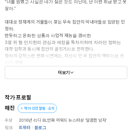
“너를 원했고 사실은 네가 싫은 것도 아닌데, 난 이런 취급 받고 못
살아.”
대대로 정재계의 거물들이 찾는 무속 집안의 막내아들로 입양된 민
정하.
반듯하고 온화한 성품과 사업적 재능을 겸비한
3살 위 형 민지한의 관심과 애정을 독차지하며 자라던 정하는
대학 입학과 동시에 집안의 골칫거리로 전락한다.
정하의 갑작스런 변화 이면에는, 자신이 민 씨 집안의 액막이로 쓰
이기 위해
입양되었다는 진실을 알게 되었기 때문인데…
더보기
정하는 가족이라 믿었던 사람들에게
이용당했다는 배신감에 분노하고 지한을 밀어낸다.
지한은 돌변한 정하의 태도에 정하를 강제하려 하고,
정하를 되찾기 위해 ‘골칫거리’를 치워버리려 하는데…
작가 프로필
해진
작가 신간 알림 · 소식
재앙 같은 형의 집착에서 벗어나려 했는데
오히려 더 심한 재앙을 불러왔다?!
수상
2016년 리디 BL만화 어워드 뉴스타상 '달콤한 남자'
링크
트위터
블로그