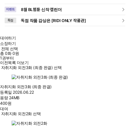
8월 BL웹툰 신작 캘린더
이벤트
독점 작품 감상은 [RIDI ONLY 작품관]
독점
대여하기
소장하기
전체 선택
총
0
화
0원
1권부터
이전목록 더보기
자취지화 외전3화 (최종 완결) 선택
자취지화 외전3화 (최종 완결)
등록일
2026.06.22
용량
24MB
400
원
대여
자취지화 외전2화 선택