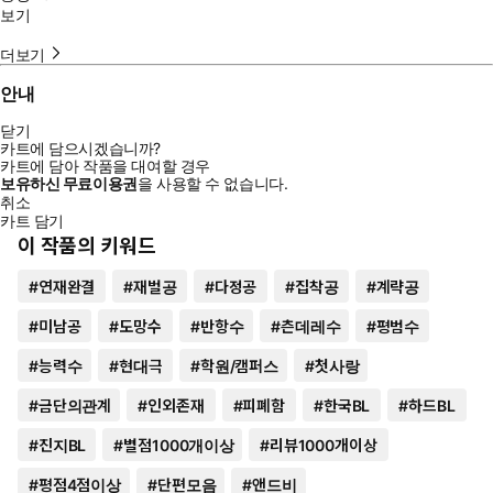
보기
더보기
안내
닫기
카트에 담으시겠습니까?
카트에 담아 작품을 대여할 경우
보유하신 무료이용권
을 사용할 수 없습니다.
취소
카트 담기
이 작품의 키워드
#
연재완결
#
재벌공
#
다정공
#
집착공
#
계략공
#
미남공
#
도망수
#
반항수
#
츤데레수
#
평범수
#
능력수
#
현대극
#
학원/캠퍼스
#
첫사랑
#
금단의관계
#
인외존재
#
피폐함
#
한국BL
#
하드BL
#
진지BL
#
별점1000개이상
#
리뷰1000개이상
#
평점4점이상
#
단편모음
#
앤드비