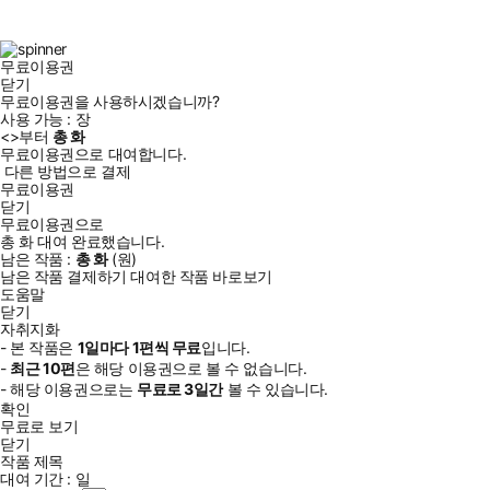
스
타
터
브
북
그
램
무료이용권
닫기
무료이용권을 사용하시겠습니까?
사용 가능 :
장
<
>부터
총
화
무료이용권으로 대여합니다.
다른 방법으로 결제
무료이용권
닫기
무료이용권으로
총
화
대여 완료했습니다.
남은 작품 :
총
화
(
원)
남은 작품 결제하기
대여한 작품 바로보기
도움말
닫기
자취지화
- 본 작품은
1일
마다
1
편씩 무료
입니다.
-
최근
10편
은 해당 이용권으로 볼 수 없습니다.
- 해당 이용권으로는
무료로
3일
간
볼 수 있습니다.
확인
무료로 보기
닫기
작품 제목
대여 기간 :
일