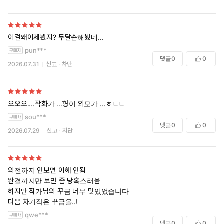
이걸왜이제봤지? 두달손해봤네...
pun***
댓글
0
0
2026.07.31
신고
차단
오오오....작화가 ...형이 외모가 ...ㅎㄷㄷ
sou***
댓글
0
0
2026.07.29
신고
차단
외전까지 안보면 이해 안됨
완결까지만 보면 좀 당혹스러움
하지만 작가님의 꾸금 너무 맛있었습니다
다음 차기작은 꾸금을..!
qwe***
댓글
0
0