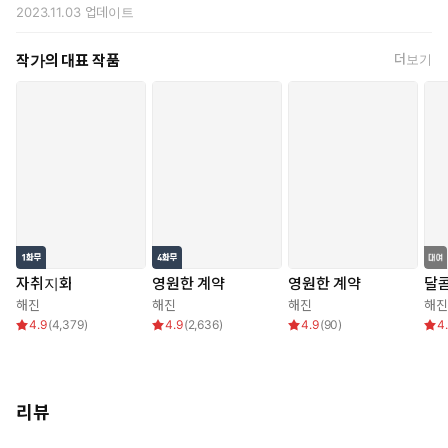
2023.11.03
업데이트
작가의 대표 작품
더보기
ⓒ해진/앤드비
자취지화
영원한 계약
영원한 계약
달
해진
해진
해진
해진
4.9
(
4,379
)
4.9
(
2,636
)
4.9
(
90
)
4
리뷰