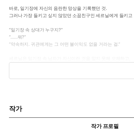
바로, 일기장에 자신의 음란한 망상을 기록했던 것.
그러나 가장 들키고 싶지 않았던 소꿉친구인 세르닐에게 들키고 
“일기장 속 상대가 누구지?”
“……뭐?”
“약속하지. 귀관에게는 그 어떤 불이익도 없을 거라는 걸.”
세르닐은 일기장 속 남자가 자신이란 것을 알지 못해 오해하고,
질투심에 휩싸여 엘레나를 음탕하게 취조하기 시작한다.
“……이러지 마. 우리 이러면 안 되잖아. 응?”
“그 새끼랑은 되고?”
“세르닐, 제발…….”
“일기장 읽는 게 싫으면…… 직접 해 보는 방법도 있어.”
작가
뜻하지 않게 사랑하는 사람과 얼결에 관계를 맺게 된 엘레나는
세르닐의 돌변한 태도에 놀라면서도 한편으로는 흥분하는데.
작가 프로필