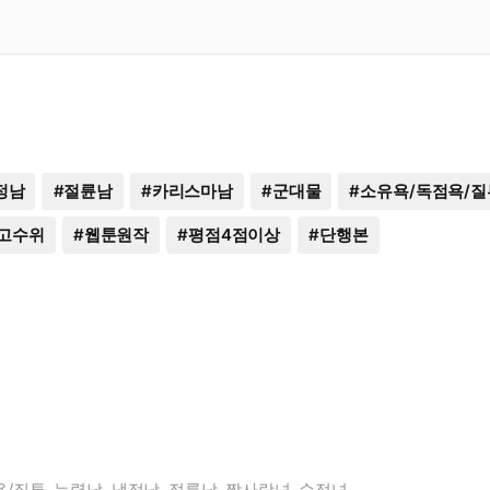
정남
#
절륜남
#
카리스마남
#
군대물
#
소유욕/독점욕/질
고수위
#
웹툰원작
#
평점4점이상
#
단행본
욕/질투, 능력남, 냉정남, 절륜남, 짝사랑녀, 순정녀