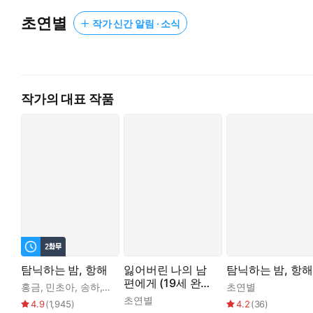
“정신 차려. 응? 이러지…….”
초연별
작가 신간 알림 · 소식
“왜? 나랑은 싫어? 그 새끼랑 할 땐 좋아서 흥건히 젖었었다며.”
끝없는 항해, 탐닉의 밤이 계속된다.
작가의 대표 작품
탐닉하는 밤, 항해
잃어버린 나의 남
탐닉하는 밤, 항해
편에게 (19세 완전
홍금
,
민초아
,
송하
,
초연별
초연별
판)
초연별
4.9
(
1,945
)
4.2
(
36
)