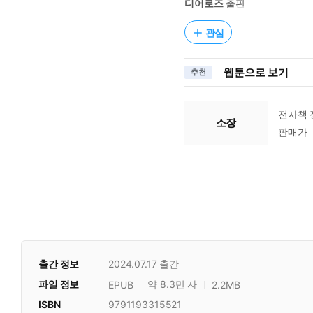
디어로즈
출판
관심
웹툰으로 보기
추천
전자책 
소장
판매가
출간 정보
2024.07.17
출간
파일 정보
약 8.3만 자
EPUB
2.2MB
ISBN
9791193315521