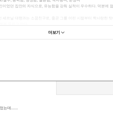
 군인이었던 집안의 자식으로, 유능함을 갖춰 실적이 우수하다. 덕분에 
관인 세르닐 대령과는 소꿉친구로, 줄곧 그를 어린 시절부터 짝사랑한
에게 들키고 만다.
 돌아버린 남주의 음란한 취조를 보고 싶을 때
더보기
나.”
었는데…….