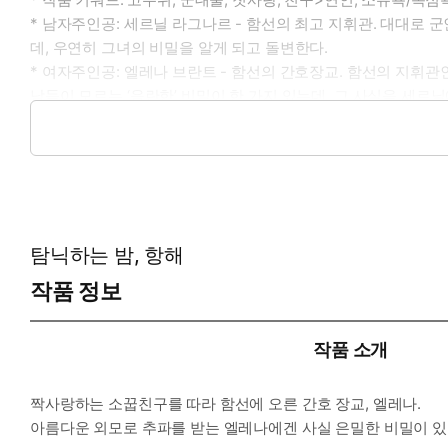
* 남자주인공: 세르닐 라그나르 - 함선의 최고 지휘관. 대대로
데, 우연히 그녀의 비밀을 알게 되고 돌변한다.
* 여자주인공: 엘레나 브란트 - 함선의 간호장교. 함선의 지휘
남들이 모르는 ‘음란한’ 비밀이 한 가지 있는데, 그 사실을 세르닐
* 이럴 때 보세요: 오해로 엇갈린 소꿉친구 관계와 질투로 눈이
* 공감 글귀: “함장의 권한으로 귀관을 이곳에 구금하겠다. 이의 있
탐닉하는 밤, 항해
작품 정보
작품 소개
짝사랑하는 소꿉친구를 따라 함선에 오른 간호 장교, 엘레나.
아름다운 외모로 추파를 받는 엘레나에겐 사실 은밀한 비밀이 있