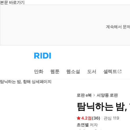
본문 바로가기
계속해서 문제
리
디
홈
으
만화
웹툰
웹소설
도서
셀렉트
로
이
탐닉하는 밤, 항해 상세페이지
동
로판 e북
서양풍 로판
탐닉하는 밤,
4.2
(
36
)
관심
119
초연별
저자