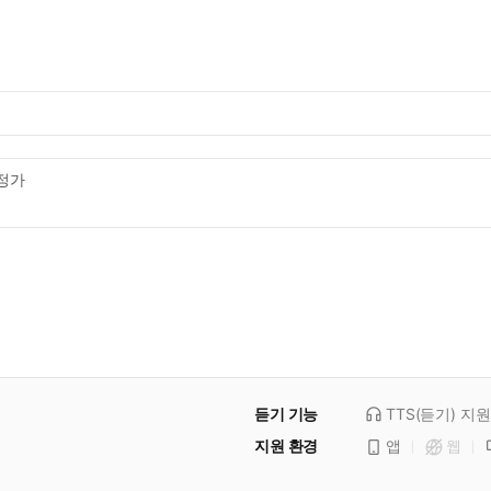
정가
듣기 기능
TTS(듣기)
지원
지원 환경
앱
웹