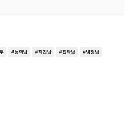
투
#
능력남
#
직진남
#
집착남
#
냉정남