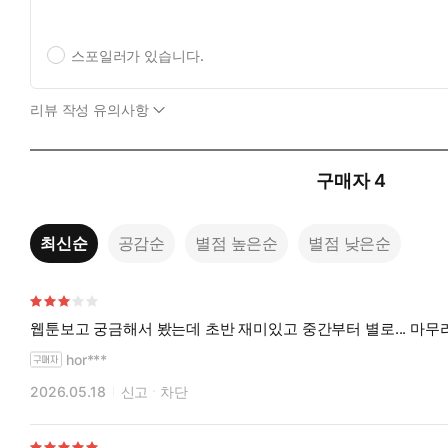
스포일러가 있습니다.
리뷰 작성 유의사항
구매자
4
최신순
공감순
별점 높은순
별점 낮은순
웹툰보고 궁금해서 봤는데 초반 재미있고 중간부터 별로... 마무
hor***
2026.05.18
신고
차단