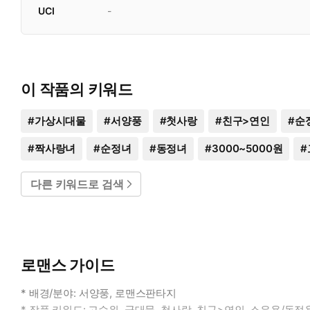
UCI
-
이 작품의 키워드
#
가상시대물
#
서양풍
#
첫사랑
#
친구>연인
#
순
#
짝사랑녀
#
순정녀
#
동정녀
#
3000~5000원
#
다른 키워드로 검색
로맨스 가이드
* 배경/분야: 서양풍, 로맨스판타지
* 작품 키워드: 고수위, 군대물, 첫사랑, 친구>연인, 소유욕/독점