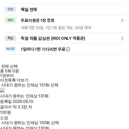
매일 연재
연재
무료이용권 1장 증정
혜택
사용기한 30일, 1인 1회 발급 가능, 90일 대여
독점 작품 감상은 [RIDI ONLY 작품관]
독점
1일
마다
1편 기다리면 무료
리다무
전체 선택
총
0
화
0원
1권부터
이전목록 더보기
시대가 원하는 인재상 131화 선택
시대가 원하는 인재상 131화
등록일
2026.08.10
글자수
약 3.2천 자
100
원
소장
시대가 원하는 인재상 130화 선택
시대가 원하는 인재상 130화