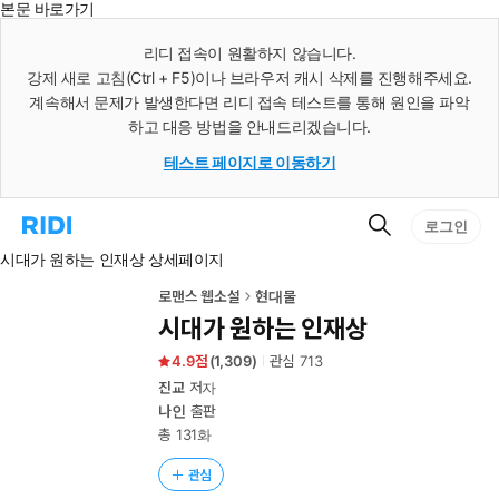
본문 바로가기
인
스
리디 접속이 원활하지 않습니다.
턴
강제 새로 고침(Ctrl + F5)이나 브라우저 캐시 삭제를 진행해주세요.
트
검
계속해서 문제가 발생한다면 리디 접속 테스트를 통해 원인을 파악
색
하고 대응 방법을 안내드리겠습니다.
테스트 페이지로 이동하기
검
리
로그인
색
디
시대가 원하는 인재상 상세페이지
홈
으
로
로맨스 웹소설
현대물
이
시대가 원하는 인재상
동
4.9
(
1,309
)
관심
713
진교
저자
나인
출판
총 131화
관심