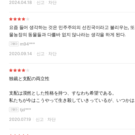
2024.04.18
신고
차단
요즘 들어 생각하는 것은 민주주의의 선진국이라고 불리우는, 또 
물농장의 동물들과 다를바 없지 않나라는 생각을 하게 된다.
m94***
2020.09.14
신고
차단
独裁と支配の両立性
支配は漠然とした性格を持つ、すなわち希望である。
私たちが今はこうやって生き殺していきっているが、いつかは
必ず自ら独立をして彼らの支配から解放される。
tjd***
そうするともっと幸せな一日を過ごすことができる。
2020.07.19
신고
차단
つまり独立であるそれ事だけを見て、そのあとのことは見てい
数多くの青春たちが大人になると自由になれる。もっと幸せな