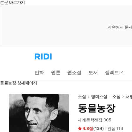
본문 바로가기
계속해서 문제
리
디
홈
으
만화
웹툰
웹소설
도서
셀렉트
로
이
동물농장 상세페이지
동
소설
영미소설
소설
서
동물농장
세계문학전집 005
4.8
(
134
)
관심
116