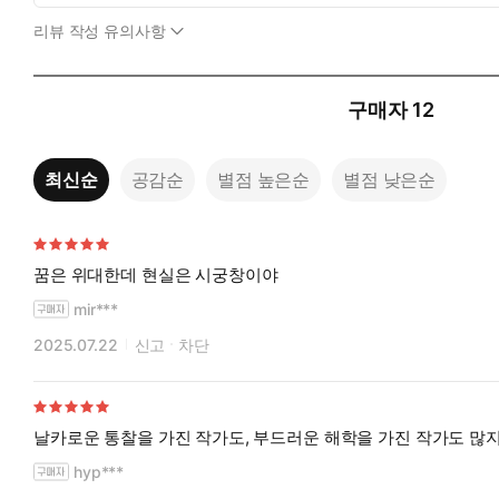
리뷰 작성 유의사항
구매자
12
최신순
공감순
별점 높은순
별점 낮은순
꿈은 위대한데 현실은 시궁창이야
mir***
2025.07.22
신고
차단
날카로운 통찰을 가진 작가도, 부드러운 해학을 가진 작가도 많지
hyp***