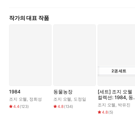
작가의 대표 작품
2
권
세트
1984
동물농장
[세트] 조지 오웰
컬렉션: 1984, 동
조지 오웰
,
정회성
조지 오웰
,
도정일
물농장(전 2권)
조지 오웰
,
박유진
4.4
(
123
)
4.8
(
134
)
4.8
(
5
)