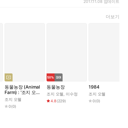
2017.11.08
업데이트
더보기
동물농장 (Animal
동물농장
1984
Farm) : '조지 오웰'
조지 오웰
,
이수정
조지 오웰
영어 원서 읽기
조지 오웰
4.8
(
229
)
0
(
0
)
0
(
0
)