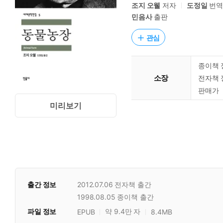
조지 오웰
저자
도정일
번
민음사
출판
관심
종이책 
소장
전자책 
판매가
미리보기
출간 정보
2012.07.06
전자책 출간
1998.08.05
종이책 출간
파일 정보
약 9.4만 자
EPUB
8.4MB