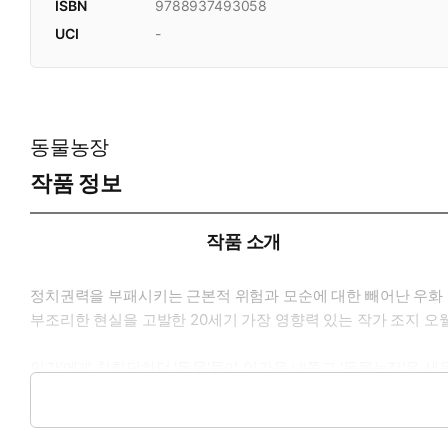
ISBN
9788937493058
UCI
-
동물농장
작품 정보
작품 소개
정치권력을 부패시키는 근본적 위험과 모순에 대한 빼어난 우화
부조리한 현실을 고발한 20세기 가장 영향력 있는 작가 조지 오
인간'에게 착취당하던 '동물'들이 인간을 내쫓고 '동물농장'을 
나폴레옹은 누구이며, 그와 경쟁하다 쫓겨나는 스노볼은 또 누구
풍자를 넘어 '독재 일반'에 대한 우의적 정치 풍자를 담고 있다.