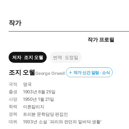
작가
작가 프로필
저자
조지 오웰
번역
도정일
조지 오웰
작가 신간 알림 · 소식
George Orwell
국적
영국
출생
1903년 6월 25일
사망
1950년 1월 21일
학력
이튼칼리지
경력
트리뷴 문학담당 편집인
데뷔
1933년 소설 `파리와 런던의 밑바닥 생활'