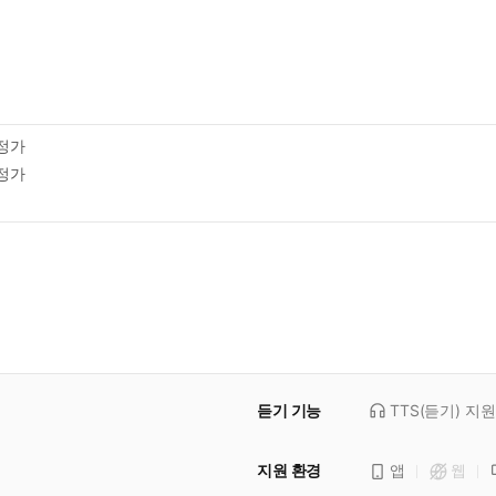
역
정가
정가
듣기 기능
TTS(듣기)
지원
지원 환경
앱
웹