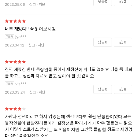
나이먹고 다시 읽어보니 정말 징글징글한 남녀라는 느낌. 캐서린과 히스
댓글
0
2
2023.05.06
신고
차단
클리프. 자기중심적이고 이기적인 여자, 그런 여자와 동지적인 감정에서
시작해서 결국 사랑에 빠지고 마는 남자.
내 마음을 갈기갈기 찢어놓는 무심하고 증오스러운 상대를 사랑할 수밖
너무 재밌다!! 꼭 읽어보시길
에 없는 자기 자신을 깨닫고나면 무슨 생각이 들까?
jyc***
댓글
0
0
2023.04.12
신고
차단
자신에 대한 자괴감?
만약 그렇다면, 그럼에도 불구하고 사랑할 수밖에 없는 캐서린의 이미지
는 아마도 그의 마음속에서 실재보다도 훨씬 대단하고 과장되게 신격화
진짜 재밌긴 한데 등장인물 중에서 제정신이 하나도 없어요 다들 좀 대화
되어버렸을지도 모를 일이댜.
를 하고... 정신과 치료도 받고 살아야 할 것 같아요
vis***
그리고 자신이 느끼는 자괴감에 몇 배를 더한 지독한 복수심을 키워왔을
댓글
0
8
듯. 자신 스스로를 경멸하는 만큼 캐서린과 자신의 만남에 걸림돌이 된 존
2023.03.24
신고
차단
재들이 미웠을 것이다.
사촌끼리 결혼하는 마무리가 좀 이해하기 어려운 부분은 있지만, 당시로
서는 상당한 문제작이었을 듯. 30세로 요절한 미혼 여류작가의 입장에서
사랑과 전쟁이라고 해서 읽었는데 생각보다도 훨씬 난장판이었다 모든
가슴 설레면서 썼을 법 해서 소설 속 내용보다 자꾸만 그 장면이 상상된
등장인물이 급발진러들이라 감정선을 따라가기가 아주 힘들었다 읽으면
다.
서 이렇게 스트레스 받기는 또 처음이지만 그만큼 몰입할 정도로 재밌었
______________
다 정말 폭풍같았던 소설