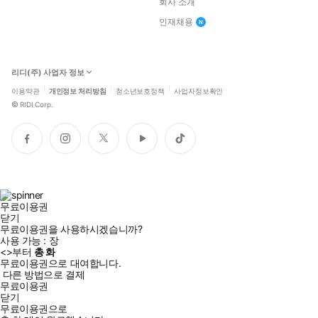
회사 소개
인재채용
리디(주) 사업자 정보
이용약관
개인정보 처리방침
청소년보호정책
사업자정보확인
©
RIDI Corp.
페
인
트
유
틱
이
스
위
튜
톡
스
타
터
브
북
그
램
무료이용권
닫기
무료이용권을 사용하시겠습니까?
사용 가능 :
장
<
>부터
총
화
무료이용권으로 대여합니다.
다른 방법으로 결제
무료이용권
닫기
무료이용권으로