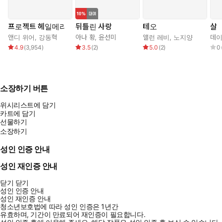
프로젝트 헤일메리
뒤틀린 사랑
테오
살
앤디 위어
,
강동혁
아나 황
,
윤선미
앨런 레비
,
노지양
데이
4.9
(
3,954
)
3.5
(
2
)
5.0
(
2
)
0
소장하기 버튼
위시리스트에 담기
카트에 담기
선물하기
소장하기
성인 인증 안내
성인 재인증 안내
닫기
닫기
성인 인증 안내
성인 재인증 안내
청소년보호법에 따라 성인 인증은 1년간
유효하며, 기간이 만료되어 재인증이 필요합니다.