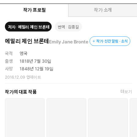
의의 때문이다. 백 년이 지난 오늘 이 소설은 셰익스피어의 『리어
왕』, 멜빌의 『백경』과도 곧잘 비교될 만큼 깊은 비극성과 시성
작가 프로필
작가 소개
(詩性)으로 높이 평가받고 있다.
저자
에밀리 제인 브론테
번역
김종길
에밀리 제인 브론테
Emily Jane Bronte
작가 신간 알림 · 소식
국적
영국
출생
1818년 7월 30일
사망
1848년 12월 19일
2016.12.09
업데이트
작가의 대표 작품
더보기