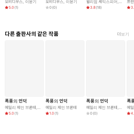
오비디우스
,
이윤기
오비디우스
,
이윤기
윌리엄 셰익스피어
,
최종철
프란
5.0
(
1
)
0
(
0
)
3.8
(
18
)
3
다른 출판사의 같은 작품
더보기
폭풍의 언덕
폭풍의 언덕
폭풍의 언덕
폭
에밀리 제인 브론테
,
전승희
에밀리 제인 브론테
에밀리 제인 브론테
,
황윤영
에밀
5.0
(
1
)
1.0
(
1
)
0
(
0
)
4