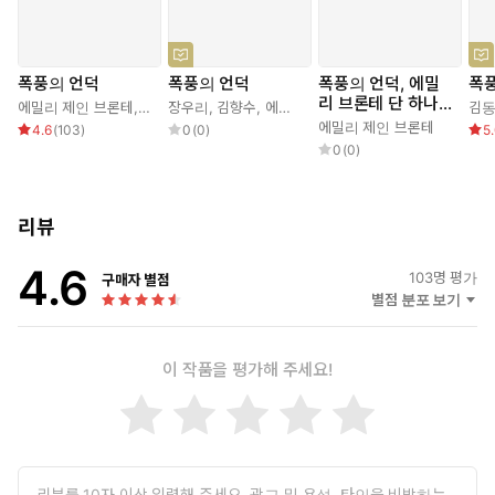
폭풍의 언덕
폭풍의 언덕
폭풍의 언덕, 에밀
폭
리 브론테 단 하나
에밀리 제인 브론테
,
김종길
장우리
,
김향수
,
에밀리 제인 브론테
김
의 글
에밀리 제인 브론테
4.6
(
103
)
0
(
0
)
5
0
(
0
)
리뷰
4.6
103
명 평가
구매자 별점
별점 분포 보기
이 작품을 평가해 주세요!