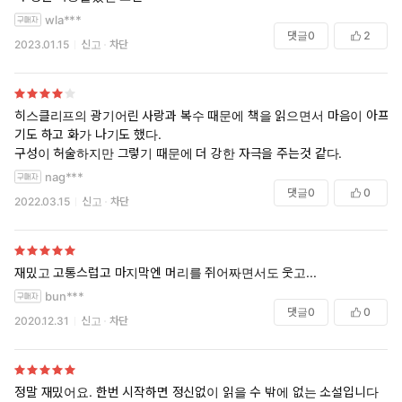
wla***
“용서하는 것도, 그 두 눈을 보는 것도, 그리고 그 여윈 손을 만지는 것도
댓글
0
2
2023.01.15
신고
차단
괴로운 일이야. 내게 다시 입을 맞춰 줘. 하지만 당신 눈은 보이지 말아
줘. 당신이 내게 한 짓은 용서하겠어. 나는 나를 죽인 사람을 사랑하는 거
야, 바로 당신을! 내가 어쩔 수 있겠어?”
히스클리프의 광기어린 사랑과 복수 때문에 책을 읽으면서 마음이 아프
폭풍의 언덕 | 에밀리 제인 브론테, 김종길 저
기도 하고 화가 나기도 했다.
구성이 허술하지만 그렇기 때문에 더 강한 자극을 주는것 같다.
#폭풍의언덕 #에밀리제인브론테 #민음사 #히스클리프 #지독한사랑 #
nag***
해로운사랑 #독서 #책읽기 #북스타그램
댓글
0
0
2022.03.15
신고
차단
재밌고 고통스럽고 마지막엔 머리를 쥐어짜면서도 웃고...
bun***
댓글
0
0
2020.12.31
신고
차단
정말 재밌어요. 한번 시작하면 정신없이 읽을 수 밖에 없는 소설입니다