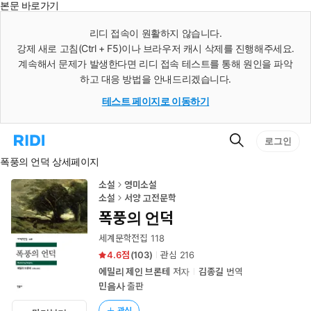
본문 바로가기
인
스
리디 접속이 원활하지 않습니다.
턴
강제 새로 고침(Ctrl + F5)이나 브라우저 캐시 삭제를 진행해주세요.
트
검
계속해서 문제가 발생한다면 리디 접속 테스트를 통해 원인을 파악
색
하고 대응 방법을 안내드리겠습니다.
테스트 페이지로 이동하기
검
리
로그인
색
디
폭풍의 언덕 상세페이지
홈
으
로
소설
영미소설
이
소설
서양 고전문학
동
폭풍의 언덕
세계문학전집 118
4.6
(
103
)
관심
216
에밀리 제인 브론테
저자
김종길
번역
민음사
출판
관심