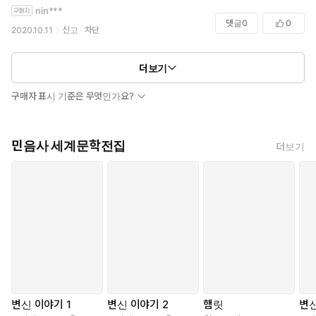
nin***
댓글
0
0
2020.10.11
신고
차단
더보기
구매자 표시 기준은 무엇인가요?
민음사 세계문학전집
더보기
변신 이야기 1
변신 이야기 2
햄릿
변신