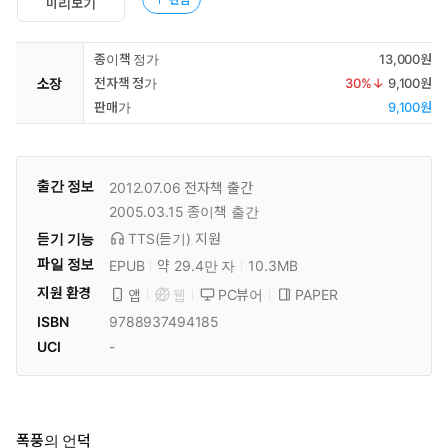
미리보기
종이책 정가
13,000원
소장
전자책 정가
30
%↓
9,100원
판매가
9,100원
출간 정보
2012.07.06
전자책 출간
2005.03.15
종이책 출간
듣기 기능
TTS(듣기)
지원
파일 정보
EPUB
약 29.4만 자
10.3MB
지원 환경
PC뷰어
PAPER
앱
웹
ISBN
9788937494185
UCI
-
폭풍의 언덕