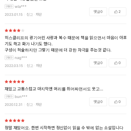
wla***
“용서하는 것도, 그 두 눈을 보는 것도, 그리고 그 여윈 손을 만지는 것도
댓글
0
2
2023.01.15
신고
차단
괴로운 일이야. 내게 다시 입을 맞춰 줘. 하지만 당신 눈은 보이지 말아
줘. 당신이 내게 한 짓은 용서하겠어. 나는 나를 죽인 사람을 사랑하는 거
야, 바로 당신을! 내가 어쩔 수 있겠어?”
히스클리프의 광기어린 사랑과 복수 때문에 책을 읽으면서 마음이 아프
폭풍의 언덕 | 에밀리 제인 브론테, 김종길 저
기도 하고 화가 나기도 했다.
구성이 허술하지만 그렇기 때문에 더 강한 자극을 주는것 같다.
#폭풍의언덕 #에밀리제인브론테 #민음사 #히스클리프 #지독한사랑 #
nag***
해로운사랑 #독서 #책읽기 #북스타그램
댓글
0
0
2022.03.15
신고
차단
재밌고 고통스럽고 마지막엔 머리를 쥐어짜면서도 웃고...
bun***
댓글
0
0
2020.12.31
신고
차단
정말 재밌어요. 한번 시작하면 정신없이 읽을 수 밖에 없는 소설입니다