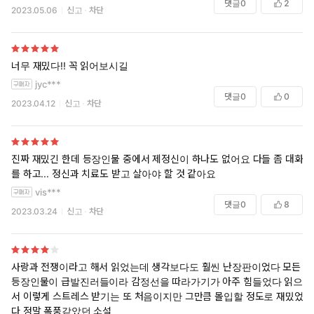
나이먹고 다시 읽어보니 정말 징글징글한 남녀라는 느낌. 캐서린과 히스
댓글
0
2
2023.05.06
신고
차단
클리프. 자기중심적이고 이기적인 여자, 그런 여자와 동지적인 감정에서
시작해서 결국 사랑에 빠지고 마는 남자.
내 마음을 갈기갈기 찢어놓는 무심하고 증오스러운 상대를 사랑할 수밖
너무 재밌다!! 꼭 읽어보시길
에 없는 자기 자신을 깨닫고나면 무슨 생각이 들까?
jyc***
댓글
0
0
2023.04.12
신고
차단
자신에 대한 자괴감?
만약 그렇다면, 그럼에도 불구하고 사랑할 수밖에 없는 캐서린의 이미지
는 아마도 그의 마음속에서 실재보다도 훨씬 대단하고 과장되게 신격화
진짜 재밌긴 한데 등장인물 중에서 제정신이 하나도 없어요 다들 좀 대화
되어버렸을지도 모를 일이댜.
를 하고... 정신과 치료도 받고 살아야 할 것 같아요
vis***
그리고 자신이 느끼는 자괴감에 몇 배를 더한 지독한 복수심을 키워왔을
댓글
0
8
듯. 자신 스스로를 경멸하는 만큼 캐서린과 자신의 만남에 걸림돌이 된 존
2023.03.24
신고
차단
재들이 미웠을 것이다.
사촌끼리 결혼하는 마무리가 좀 이해하기 어려운 부분은 있지만, 당시로
서는 상당한 문제작이었을 듯. 30세로 요절한 미혼 여류작가의 입장에서
사랑과 전쟁이라고 해서 읽었는데 생각보다도 훨씬 난장판이었다 모든
가슴 설레면서 썼을 법 해서 소설 속 내용보다 자꾸만 그 장면이 상상된
등장인물이 급발진러들이라 감정선을 따라가기가 아주 힘들었다 읽으면
다.
서 이렇게 스트레스 받기는 또 처음이지만 그만큼 몰입할 정도로 재밌었
______________
다 정말 폭풍같았던 소설