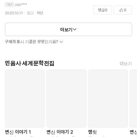
nin***
댓글
0
0
2020.10.11
신고
차단
더보기
구매자 표시 기준은 무엇인가요?
민음사 세계문학전집
더보기
변신 이야기 1
변신 이야기 2
햄릿
변신