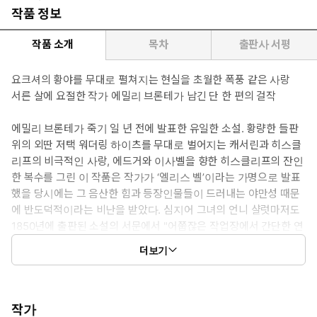
작품 정보
작품 소개
목차
출판사 서평
요크셔의 황야를 무대로 펼쳐지는 현실을 초월한 폭풍 같은 사랑
서른 살에 요절한 작가 에밀리 브론테가 남긴 단 한 편의 걸작
에밀리 브론테가 죽기 일 년 전에 발표한 유일한 소설. 황량한 들판
위의 외딴 저택 워더링 하이츠를 무대로 벌어지는 캐서린과 히스클
리프의 비극적인 사랑, 에드거와 이사벨을 향한 히스클리프의 잔인
한 복수를 그린 이 작품은 작가가 ‘엘리스 벨’이라는 가명으로 발표
했을 당시에는 그 음산한 힘과 등장인물들이 드러내는 야만성 때문
에 반도덕적이라는 비난을 받았다. 심지어 그녀의 언니 샬럿마저도
1850년에 출판된 소설의 서문에서 "어쭙잖은 작업장에서 간단한 연
장으로 하찮은 재료를 다듬어 만든 것"이라고 말한 바 있다. 에밀리
더보기
가 이 세상에 남긴 것은 이 한 편의 소설과 완성되지 않은 단편적인
문장을 포함한 193편의 시에 불과하다. 그럼에도 그녀가 불후의 문
학적 명성을 얻게 된 것은, 바로 이 작품 『폭풍의 언덕』에서 보이
는 빛나는 감수성과 시적이고 강렬한 필치, 그리고 새로운 문학사적
작가