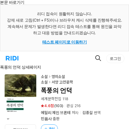
본문 바로가기
인
스
리디 접속이 원활하지 않습니다.
턴
강제 새로 고침(Ctrl + F5)이나 브라우저 캐시 삭제를 진행해주세요.
트
검
계속해서 문제가 발생한다면 리디 접속 테스트를 통해 원인을 파악
색
하고 대응 방법을 안내드리겠습니다.
테스트 페이지로 이동하기
검
리
로그인
색
디
폭풍의 언덕 상세페이지
홈
으
로
소설
영미소설
이
소설
서양 고전문학
동
폭풍의 언덕
세계문학전집 118
4.6
(
103
)
관심
216
에밀리 제인 브론테
저자
김종길
번역
민음사
출판
관심