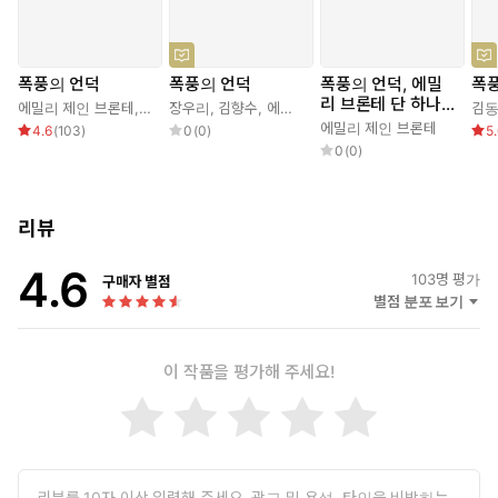
폭풍의 언덕
폭풍의 언덕
폭풍의 언덕, 에밀
폭
리 브론테 단 하나
에밀리 제인 브론테
,
김종길
장우리
,
김향수
,
에밀리 제인 브론테
김
의 글
에밀리 제인 브론테
4.6
(
103
)
0
(
0
)
5
0
(
0
)
리뷰
4.6
103
명 평가
구매자 별점
별점 분포 보기
이 작품을 평가해 주세요!