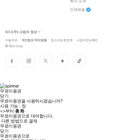
회사 소개
인재채용
리디(주) 사업자 정보
이용약관
개인정보 처리방침
청소년보호정책
사업자정보확인
©
RIDI Corp.
페
인
트
유
틱
이
스
위
튜
톡
스
타
터
브
북
그
램
무료이용권
닫기
무료이용권을 사용하시겠습니까?
사용 가능 :
장
<
>부터
총
화
무료이용권으로 대여합니다.
다른 방법으로 결제
무료이용권
닫기
무료이용권으로