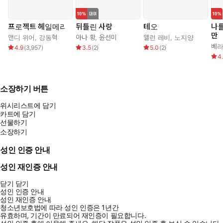
프로젝트 헤일메리
뒤틀린 사랑
테오
나
만
앤디 위어
,
강동혁
아나 황
,
윤선미
앨런 레비
,
노지양
베라
4.9
(
3,957
)
3.5
(
2
)
5.0
(
2
)
4
소장하기 버튼
위시리스트에 담기
카트에 담기
선물하기
소장하기
성인 인증 안내
성인 재인증 안내
닫기
닫기
성인 인증 안내
성인 재인증 안내
청소년보호법에 따라 성인 인증은 1년간
유효하며, 기간이 만료되어 재인증이 필요합니다.