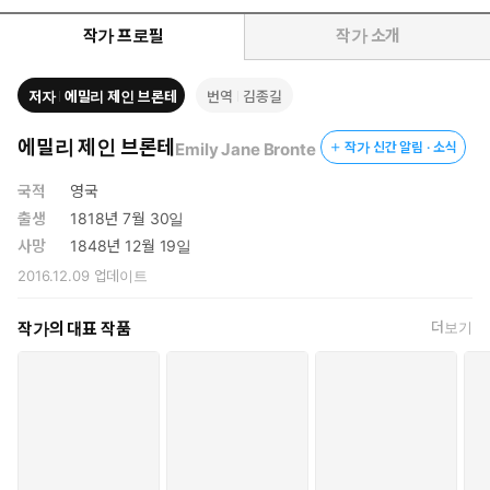
의의 때문이다. 백 년이 지난 오늘 이 소설은 셰익스피어의 『리어
왕』, 멜빌의 『백경』과도 곧잘 비교될 만큼 깊은 비극성과 시성
작가 프로필
작가 소개
(詩性)으로 높이 평가받고 있다.
저자
에밀리 제인 브론테
번역
김종길
에밀리 제인 브론테
Emily Jane Bronte
작가 신간 알림 · 소식
국적
영국
출생
1818년 7월 30일
사망
1848년 12월 19일
2016.12.09
업데이트
작가의 대표 작품
더보기