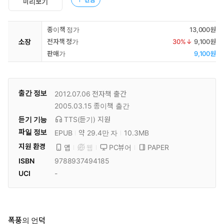
미리보기
종이책 정가
13,000원
소장
전자책 정가
30
%↓
9,100원
판매가
9,100원
출간 정보
2012.07.06
전자책 출간
2005.03.15
종이책 출간
듣기 기능
TTS(듣기)
지원
파일 정보
EPUB
약 29.4만 자
10.3MB
지원 환경
PC뷰어
PAPER
앱
웹
ISBN
9788937494185
UCI
-
폭풍의 언덕