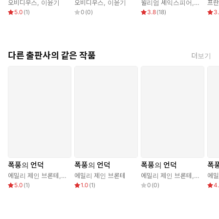
오비디우스
,
이윤기
오비디우스
,
이윤기
윌리엄 셰익스피어
,
최종철
프란
5.0
(
1
)
0
(
0
)
3.8
(
18
)
3
다른 출판사의 같은 작품
더보기
폭풍의 언덕
폭풍의 언덕
폭풍의 언덕
폭
에밀리 제인 브론테
,
전승희
에밀리 제인 브론테
에밀리 제인 브론테
,
황윤영
에밀
5.0
(
1
)
1.0
(
1
)
0
(
0
)
4