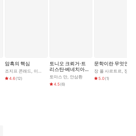
암흑의 핵심
토니오 크뢰거·트
문학이란 무엇인가
리스탄·베네치아
조지프 콘래드
,
이상옥
장 폴 사르트르
,
정명환
에서의 죽음
토마스 만
,
안삼환
4.6
(
12
)
5.0
(
1
)
4.5
(
6
)