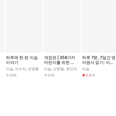
하루에 한 편 이솝
개정판 | 358가지
하루 7분, 7일간 영
이야기
어린이를 위한 이
어원서 읽기: 이솝
솝 우화 전집 3
시리즈 1
이솝
,
이수지
,
전정환
이솝
,
신현철
,
최인자
이솝
0
(
0
)
0
(
0
)
3.0
(
1
)