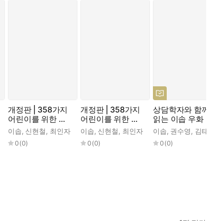
개정판 | 358가지
개정판 | 358가지
상담학자와 함께
어린이를 위한 이
어린이를 위한 이
읽는 이솝 우화
솝 우화 전집 1
솝 우화 전집 2
이솝
,
신현철
,
최인자
이솝
,
신현철
,
최인자
이솝
,
권수영
,
김태우
,
0
(
0
)
0
(
0
)
0
(
0
)