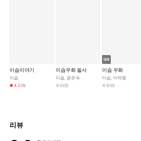
이솝이야기
이솝우화 필사
이솝 우화
이솝
이솝
,
윤은숙
이솝
,
이덕형
4.2
(
6
)
0
(
0
)
0
(
0
)
리뷰