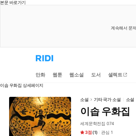
본문 바로가기
계속해서 문제
리
디
홈
으
만화
웹툰
웹소설
도서
셀렉트
로
이
이솝 우화집 상세페이지
동
소설
기타 국가 소설
소설
이솝 우화집
세계문학전집 074
3
(
1
)
관심
1