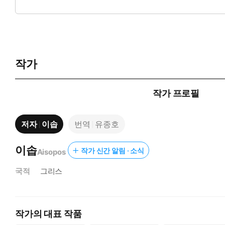
나 마흔 자루를 알고 있기가 십상이다. 그러나 이 책을 손에 든
작가
작가 프로필
저자
이솝
번역
유종호
이솝
작가 신간 알림 · 소식
Aisopos
국적
그리스
작가의 대표 작품