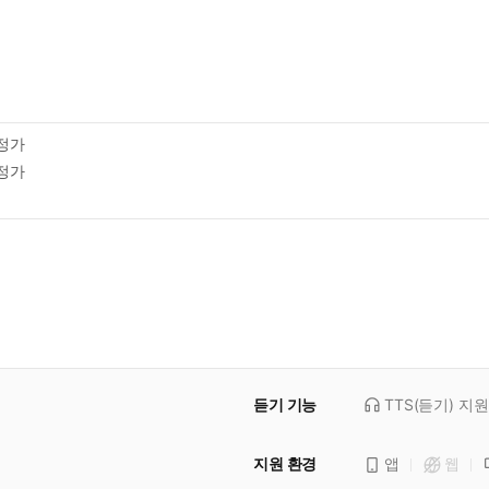
정가
정가
듣기 기능
TTS(듣기)
지원
지원 환경
앱
웹