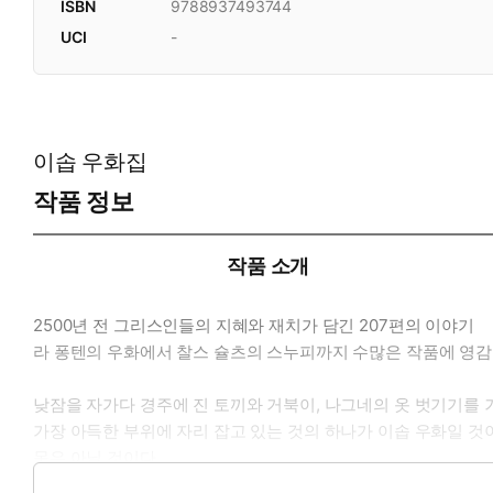
ISBN
9788937493744
UCI
-
이솝 우화집
작품 정보
작품 소개
2500년 전 그리스인들의 지혜와 재치가 담긴 207편의 이야기
라 퐁텐의 우화에서 찰스 슐츠의 스누피까지 수많은 작품에 영감
낮잠을 자가다 경주에 진 토끼와 거북이, 나그네의 옷 벗기기를 겨
가장 아득한 부위에 자리 잡고 있는 것의 하나가 이솝 우화일 것
못은 아닐 것이다.
아주 어려서부터 들어 왔기 때문에 많은 사람들이 이솝 우화라면