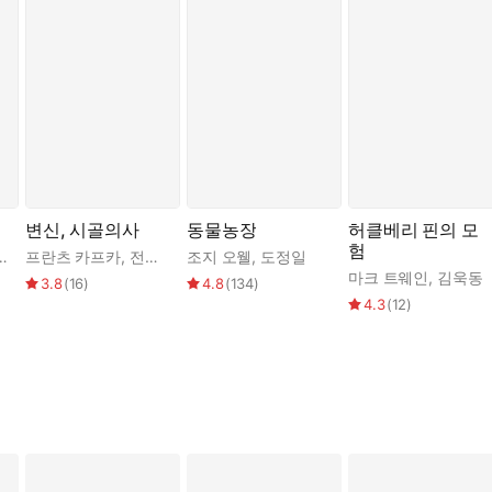
변신, 시골의사
동물농장
허클베리 핀의 모
험
최종철
프란츠 카프카
,
전영애
조지 오웰
,
도정일
마크 트웨인
,
김욱동
3.8
(
16
)
4.8
(
134
)
4.3
(
12
)