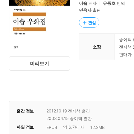
이솝
저자
유종호
번역
민음사
출판
관심
종이책 
소장
전자책 
판매가
미리보기
출간 정보
2012.10.19
전자책 출간
2003.04.15
종이책 출간
파일 정보
약 6.7만 자
EPUB
12.2MB