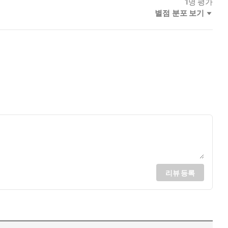
1
명 평가
별점 분포 보기
리뷰 등록