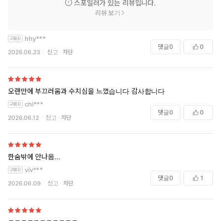
스포일러가 있는 리뷰입니다.
사전 연재 당시 이 부장을 향한 동정과 연민, 걱정과 응원의 댓글이
리뷰 보기
줄을 이었을 정도. 스스로를 착취하면서도 그 안에서 힘겹게 버티는
데만 급급했던 이 부장의 모습은 한국 사회의 소진된 현대인을 반영
hhy***
하고 있어 더욱 사실적이다.
댓글
0
0
2026.06.23
신고
차단
웃기면서 슬픈 블랙코미디
『자기 개발의 정석』은 아이러니한 상황이 촉발하는 비극적이면
서 유머러스한 ‘웃픈’ 정서로 블랙코미디의 진수를 보여 준다. 전립
오랜만에 부끄러움과 수치심을 느꼈습니다 감사합니다
선염 치료를 받는 과정에서 이 부장이 느끼는 당혹스러움과 집으로
chl***
돌아와 혼자 전립선을 마사지하는 처연함과 비참. 드라이 오르가슴
댓글
0
0
2026.06.12
신고
차단
에 대한 정보를 찾다 급기야 오프라인 모임까지 나가 의외로 설득력
있는 자위 프레젠테이션을 듣게 되는 기괴한 상황, 몸을 마음껏 느낄
줄 아는 사람이 된 후 전에 없이 활기 넘친 생활을 하며 만족해하는
천진한 모습까지. 마흔여섯에 비로소 ‘기쁨을 아는 몸’이 된 이 부장
한숨밖에 안나옴...
앞에 펼쳐지는 사건과 사고들이 웃기고도 슬프게, 그러면서도 예측
viv***
을 불허하며 흥미진진하게 펼쳐진다.
댓글
0
1
2026.06.09
신고
차단