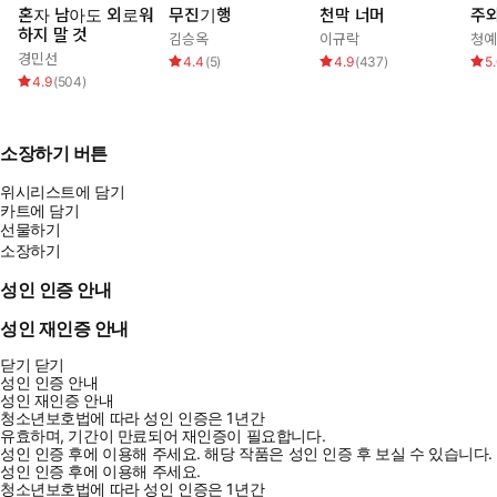
혼자 남아도 외로워
무진기행
천막 너머
주와
하지 말 것
김승옥
이규락
청예
경민선
4.4
(
5
)
4.9
(
437
)
5
4.9
(
504
)
소장하기 버튼
위시리스트에 담기
카트에 담기
선물하기
소장하기
성인 인증 안내
성인 재인증 안내
닫기
닫기
성인 인증 안내
성인 재인증 안내
청소년보호법에 따라 성인 인증은 1년간
유효하며, 기간이 만료되어 재인증이 필요합니다.
성인 인증 후에 이용해 주세요.
해당 작품은 성인 인증 후 보실 수 있습니다.
성인 인증 후에 이용해 주세요.
청소년보호법에 따라 성인 인증은 1년간