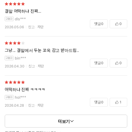
결말 어떡하냐 진짜...
dls***
댓글
0
0
2026.05.06
신고
차단
그냥... 결말에서 두눈 꼬옥 감고 받아드림..
bin***
댓글
0
0
2026.04.30
신고
차단
어떡하냐 진짜 ㅋㅋㅋㅋ
hol***
댓글
0
1
2026.04.28
신고
차단
더보기