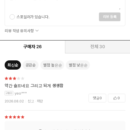
를 제대로 확인할 수 있다.
줄거리
스포일러가 있습니다.
리뷰 등록
회사에 목매단 대기업 부장이자 처자식한테 돈 보내기 바쁜 기러기
아빠. 더 나갈 곳도 물러설 곳도 없이 쳇바퀴 돌던 마흔여섯의 이 부
리뷰 작성 유의사항
장은 전립선염 치료를 받기 위해 찾은 병원에서 일생일대의 위기를
만난다. 의사에게 전립선 마사지를 받던 중 전율을, 아니 쾌감을 느
구매자
26
전체
30
끼고 만 것. 쾌감의 정체가 드라이 오르가슴이란 걸 알게 된 이 부장
은 자기도 모르는 사이 오르가슴의 세계에 빠져들게 되고, 무기력하
기만 하던 이 부장의 삶은 전에 없는 활기를 띠기 시작한다. 마흔여
최신순
공감순
별점 높은순
별점 낮은순
섯에 비로소 스스로 기뻐지는 법을 깨친 이 부장의 자기 개발은 계
속될 수 있을까?
약간 슬프네요 그리고 되게 생생함
중년 남성의 위기를 대변하는 ‘국민 캐릭터’ 이 부장의 탄생
yeo***
과로의 아이콘인 대기업 부장이자, 고독의 대명사 기러기 아빠, 거
댓글
0
0
기다 상실감 그 자체인 만성 전립선염 환자까지…… 중년 남성의 위
2026.08.02
신고
차단
기를 총체적으로 안고 있는 이 부장은 40~50대 중년 남성들을 비
롯해 그들을 남편이나 아버지로 둔 여성들, 뿐만 아니라 직장 생활의
피로와 가정생활의 헛헛함을 경험한 적 있는 갑남을녀 독자들의 폭
넓은 이해를 받으며 감정이입을 촉발한다. 출간 전 이루어진 네이버