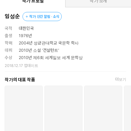
미컬하고 유려하게 쓰인 차진 문장으로 출간 전부터 많은 기대를
작가 프로필
작가 소개
모았다.
임성순
작가 신간 알림 · 소식
임성순의 대표작은 ‘회사 3부작’이다. 관료화된 자본주의가 약자
들에게 가하는 폭력을 그린 데뷔작 『컨설턴트』(은행나무,
국적
대한민국
2010), 자본주의를 비판하는 『컨설턴트』 같은 소설이 상품화되
출생
1976년
는 상황을 그린 메타소설 『문근영은 위험해』(은행나무, 2012),
학력
2004년 성균관대학교 국문학 학사
최대다수의 최대행복 같은 사회적 공리에 의문을 제기하는 『오
데뷔
2010년 소설 '컨설턴트'
히려 다정한 사람들이 살고 있다』(실천문학사, 2012) 모두 자본
수상
2010년 제6회 세계일보 세계 문학상
주의에 대해 질문하는 소설로 애초부터 회사 시리즈로 기획됐다.
2018.12.17
업데이트
한편 이후 발표한 『극해』(은행나무, 2014)는 태평양 위를 표류
하는 포경선에서 벌어지는 치열한 생존 전쟁을 그린 소설로, 『컨
작가의 대표 작품
더보기
설턴트』와 『문근영은 위험해』가 실험성 강한 인문 성향의 소
설이라면 『오히려 다정한 사람들이 살고 있다』와 『극해』는
서사의 밀도가 한층 높은 이야기 위주의 소설이다.
『자기 개발의 정석』은 앞선 작품들의 연장선상에 있는 동시에 전
혀 다른 계열의 소설이다. ‘회사’에 대한 분석은 여전히 빛을 발한다.
대기업 영업직으로 십여 년 일해 온 주인공과 그의 삶을 떠받치고
있는 회사의 관계에 대한 통찰과 표현은 이 시대 회사인이라면 열렬