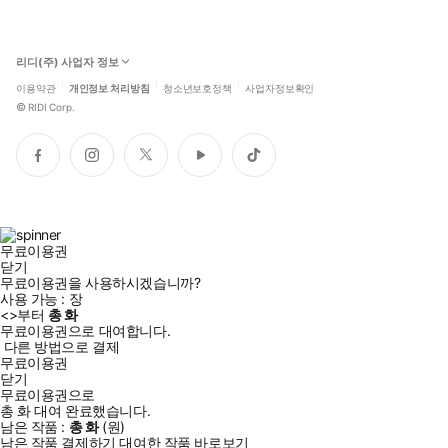
리디(주) 사업자 정보
이용약관
개인정보 처리방침
청소년보호정책
사업자정보확인
©
RIDI Corp.
페
인
트
유
틱
이
스
위
튜
톡
스
타
터
브
북
그
램
무료이용권
닫기
무료이용권을 사용하시겠습니까?
사용 가능 :
장
<
>부터
총
화
무료이용권으로 대여합니다.
다른 방법으로 결제
무료이용권
닫기
무료이용권으로
총
화
대여 완료했습니다.
남은 작품 :
총
화
(
원)
남은 작품 결제하기
대여한 작품 바로보기