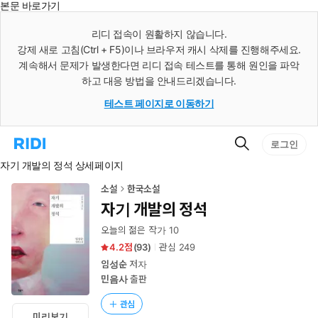
본문 바로가기
인
스
리디 접속이 원활하지 않습니다.
턴
강제 새로 고침(Ctrl + F5)이나 브라우저 캐시 삭제를 진행해주세요.
트
검
계속해서 문제가 발생한다면 리디 접속 테스트를 통해 원인을 파악
색
하고 대응 방법을 안내드리겠습니다.
테스트 페이지로 이동하기
검
리
로그인
색
디
자기 개발의 정석 상세페이지
홈
으
로
소설
한국소설
이
자기 개발의 정석
동
오늘의 젊은 작가 10
4.2
(
93
)
관심
249
임성순
저자
민음사
출판
관심
미리보기