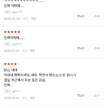
ㅋㅋㅋㅋㅋㅋㅋㅋㅋㅋㅋ........
진짜 어떡해....
9eo***
댓글
0
0
2026.06.06
신고
차단
진짜어떡해......
con***
댓글
0
0
2026.05.21
신고
차단
읽는 내내
아네네.행복하세요.네네. 하면서 텅빈눈으로 읽다가
결말 부근에서 두눈 질끈 감음
진짜
진짜어떡하냐..................
alf***
댓글
0
1
2026.05.19
신고
차단