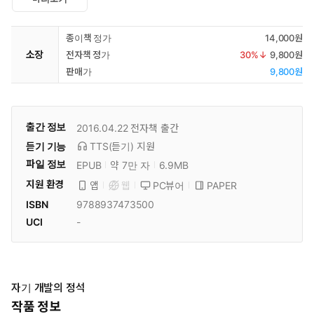
종이책 정가
14,000원
소장
전자책 정가
30
%↓
9,800원
판매가
9,800원
출간 정보
2016.04.22
전자책 출간
듣기 기능
TTS(듣기)
지원
파일 정보
EPUB
약 7만 자
6.9MB
지원 환경
PC뷰어
PAPER
앱
웹
ISBN
9788937473500
UCI
-
자기 개발의 정석
작품 정보