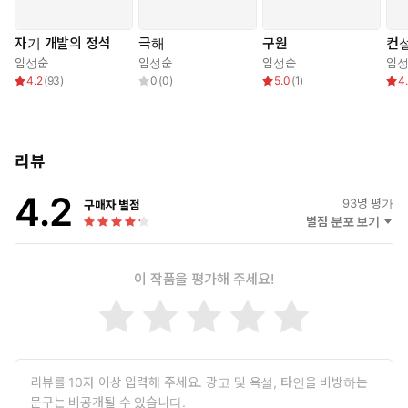
히 공감할 수밖에 없을 정도로 사실적이고 본질적이다. 한편 실험적
구조나 전통적 서사 어디에도 속하지 않는 독특한 구성은 경장편 소
자기 개발의 정석
극해
구원
컨
설이라는 분량의 매력을 최대한 살린 작가의 기획력이 돋보이는 부
임성순
임성순
임성순
임
분이다. 장편소설에 비해 몰입 시간이 짧은 경장편 소설의 한계를
4.2
(
93
)
0
(
0
)
5.0
(
1
)
4
극적인 상황의 긴장감과 흥미로운 캐릭터의 연쇄로 대체했다. 상황
마다 새롭게 등장하는 독특한 캐릭터와 긴장감 넘치는 상황은 영화
적 재미를 극대화하며 소설과 매력적으로 조화를 이룬다.
리뷰
『자기 개발의 정석』은 한 중년 남성의 성적 탐닉에 대한 이야기
4.2
다. 스티븐 코비의 저서 『성공하는 사람들의 7가지 습관』(김영
93
명 평가
구매자 별점
사, 1994)의 목차와 마찬가지로 ‘자신의 삶을 주도하라·끝을 생각하
별점 분포 보기
며 시작하라·소중한 것을 먼저 하라·윈윈을 생각하라·먼저 이해하고
다음에 이해시켜라·시너지를 내라·끊임없이 쇄신하라’와 같은 소제
이 작품을 평가해 주세요!
목들로 이루어진 구성은 자기계발이라는 명분으로 현대인의 정신
마저 소비 대상으로 전락시키는 자본주의의 착취 구조를 풍자한다.
도구나 수단으로서가 아닌 쾌락 그 자체를 추구하는 이 부장의 ‘성장
기’는 전 세계적 베스트셀러가 되어 한국의 수많은 부장님들을 꼭두
새벽부터 영어 학원으로 내몰았던 자기 계발 신화를 비틀어 읽는 이
들에게 쾌감을 선사한다. 독자들은 이번 소설을 통해 임성순의 진가