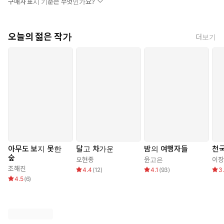
구매자 표시 기준은 무엇인가요?
오늘의 젊은 작가
더보기
아무도 보지 못한
달고 차가운
밤의 여행자들
천
숲
오현종
윤고은
이장
조해진
4.4
(
12
)
4.1
(
93
)
3
4.5
(
6
)