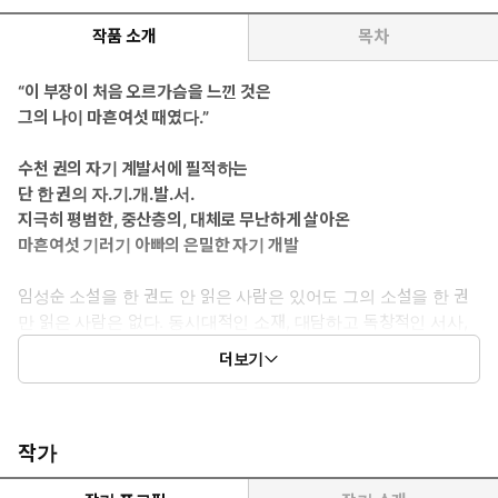
작품 소개
목차
“이 부장이 처음 오르가슴을 느낀 것은
그의 나이 마흔여섯 때였다.”
수천 권의 자기 계발서에 필적하는
단 한 권의 자.기.개.발.서.
지극히 평범한, 중산층의, 대체로 무난하게 살아온
마흔여섯 기러기 아빠의 은밀한 자기 개발
임성순 소설을 한 권도 안 읽은 사람은 있어도 그의 소설을 한 권
만 읽은 사람은 없다. 동시대적인 소재, 대담하고 독창적인 서사,
흡입력 강한 문장으로 강력한 팬덤을 형성하고 있는 작가 임성순
더보기
의 다섯 번째 장편소설 『자기 개발의 정석』이 출간되었다. 민음
사 ‘오늘의 젊은 작가 시리즈’로 출간된 이 소설은 2015년 《세계
의 문학》 가을호에 전재되었던 작품으로, 전재 당시 ‘전립선염에
걸린 중년 남성의 때늦은 성장’이라는 독특한 소재와 상황마다 펼
작가
쳐지는 리얼하고 디테일한 묘사, 읽기를 멈출 수 없을 정도로 리드