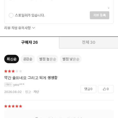
를 제대로 확인할 수 있다.
줄거리
스포일러가 있습니다.
리뷰 등록
회사에 목매단 대기업 부장이자 처자식한테 돈 보내기 바쁜 기러기
아빠. 더 나갈 곳도 물러설 곳도 없이 쳇바퀴 돌던 마흔여섯의 이 부
리뷰 작성 유의사항
장은 전립선염 치료를 받기 위해 찾은 병원에서 일생일대의 위기를
만난다. 의사에게 전립선 마사지를 받던 중 전율을, 아니 쾌감을 느
구매자
26
전체
30
끼고 만 것. 쾌감의 정체가 드라이 오르가슴이란 걸 알게 된 이 부장
은 자기도 모르는 사이 오르가슴의 세계에 빠져들게 되고, 무기력하
기만 하던 이 부장의 삶은 전에 없는 활기를 띠기 시작한다. 마흔여
최신순
공감순
별점 높은순
별점 낮은순
섯에 비로소 스스로 기뻐지는 법을 깨친 이 부장의 자기 개발은 계
속될 수 있을까?
약간 슬프네요 그리고 되게 생생함
중년 남성의 위기를 대변하는 ‘국민 캐릭터’ 이 부장의 탄생
yeo***
과로의 아이콘인 대기업 부장이자, 고독의 대명사 기러기 아빠, 거
댓글
0
0
기다 상실감 그 자체인 만성 전립선염 환자까지…… 중년 남성의 위
2026.08.02
신고
차단
기를 총체적으로 안고 있는 이 부장은 40~50대 중년 남성들을 비
롯해 그들을 남편이나 아버지로 둔 여성들, 뿐만 아니라 직장 생활의
피로와 가정생활의 헛헛함을 경험한 적 있는 갑남을녀 독자들의 폭
넓은 이해를 받으며 감정이입을 촉발한다. 출간 전 이루어진 네이버