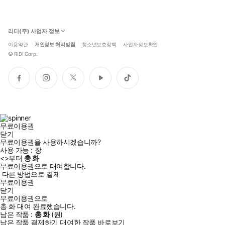
리디(주) 사업자 정보
이용약관
개인정보 처리방침
청소년보호정책
사업자정보확인
©
RIDI Corp.
페
인
트
유
틱
이
스
위
튜
톡
스
타
터
브
북
그
램
무료이용권
닫기
무료이용권을 사용하시겠습니까?
사용 가능 :
장
<
>부터
총
화
무료이용권으로 대여합니다.
다른 방법으로 결제
무료이용권
닫기
무료이용권으로
총
화
대여 완료했습니다.
남은 작품 :
총
화
(
원)
남은 작품 결제하기
대여한 작품 바로보기