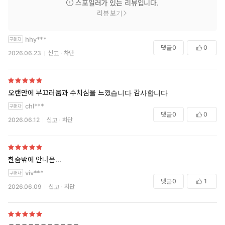
스포일러가 있는 리뷰입니다.
사전 연재 당시 이 부장을 향한 동정과 연민, 걱정과 응원의 댓글이
리뷰 보기
줄을 이었을 정도. 스스로를 착취하면서도 그 안에서 힘겹게 버티는
데만 급급했던 이 부장의 모습은 한국 사회의 소진된 현대인을 반영
hhy***
하고 있어 더욱 사실적이다.
댓글
0
0
2026.06.23
신고
차단
웃기면서 슬픈 블랙코미디
『자기 개발의 정석』은 아이러니한 상황이 촉발하는 비극적이면
서 유머러스한 ‘웃픈’ 정서로 블랙코미디의 진수를 보여 준다. 전립
오랜만에 부끄러움과 수치심을 느꼈습니다 감사합니다
선염 치료를 받는 과정에서 이 부장이 느끼는 당혹스러움과 집으로
chl***
돌아와 혼자 전립선을 마사지하는 처연함과 비참. 드라이 오르가슴
댓글
0
0
2026.06.12
신고
차단
에 대한 정보를 찾다 급기야 오프라인 모임까지 나가 의외로 설득력
있는 자위 프레젠테이션을 듣게 되는 기괴한 상황, 몸을 마음껏 느낄
줄 아는 사람이 된 후 전에 없이 활기 넘친 생활을 하며 만족해하는
천진한 모습까지. 마흔여섯에 비로소 ‘기쁨을 아는 몸’이 된 이 부장
한숨밖에 안나옴...
앞에 펼쳐지는 사건과 사고들이 웃기고도 슬프게, 그러면서도 예측
viv***
을 불허하며 흥미진진하게 펼쳐진다.
댓글
0
1
2026.06.09
신고
차단