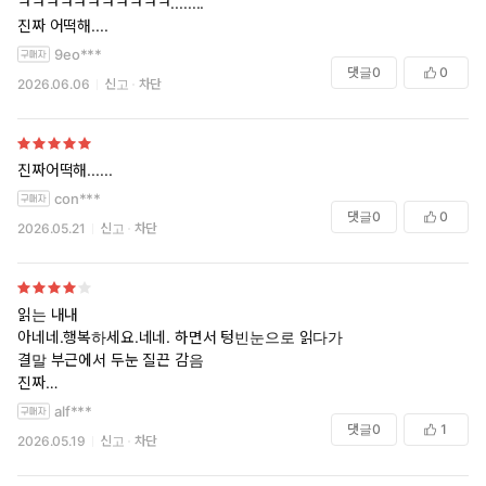
ㅋㅋㅋㅋㅋㅋㅋㅋㅋㅋㅋ........
진짜 어떡해....
9eo***
댓글
0
0
2026.06.06
신고
차단
진짜어떡해......
con***
댓글
0
0
2026.05.21
신고
차단
읽는 내내
아네네.행복하세요.네네. 하면서 텅빈눈으로 읽다가
결말 부근에서 두눈 질끈 감음
진짜
진짜어떡하냐..................
alf***
댓글
0
1
2026.05.19
신고
차단