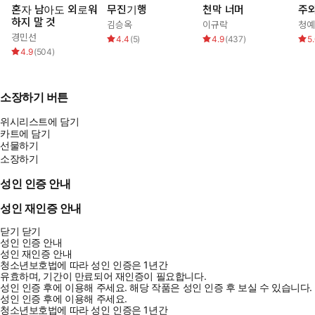
혼자 남아도 외로워
무진기행
천막 너머
주와
하지 말 것
김승옥
이규락
청예
경민선
4.4
(
5
)
4.9
(
437
)
5
4.9
(
504
)
소장하기 버튼
위시리스트에 담기
카트에 담기
선물하기
소장하기
성인 인증 안내
성인 재인증 안내
닫기
닫기
성인 인증 안내
성인 재인증 안내
청소년보호법에 따라 성인 인증은 1년간
유효하며, 기간이 만료되어 재인증이 필요합니다.
성인 인증 후에 이용해 주세요.
해당 작품은 성인 인증 후 보실 수 있습니다.
성인 인증 후에 이용해 주세요.
청소년보호법에 따라 성인 인증은 1년간