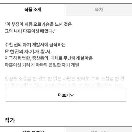
작품 소개
목차
“이 부장이 처음 오르가슴을 느낀 것은
그의 나이 마흔여섯 때였다.”
수천 권의 자기 계발서에 필적하는
단 한 권의 자.기.개.발.서.
지극히 평범한, 중산층의, 대체로 무난하게 살아온
마흔여섯 기러기 아빠의 은밀한 자기 개발
임성순 소설을 한 권도 안 읽은 사람은 있어도 그의 소설을 한 권
만 읽은 사람은 없다. 동시대적인 소재, 대담하고 독창적인 서사,
흡입력 강한 문장으로 강력한 팬덤을 형성하고 있는 작가 임성순
더보기
의 다섯 번째 장편소설 『자기 개발의 정석』이 출간되었다. 민음
사 ‘오늘의 젊은 작가 시리즈’로 출간된 이 소설은 2015년 《세계
의 문학》 가을호에 전재되었던 작품으로, 전재 당시 ‘전립선염에
걸린 중년 남성의 때늦은 성장’이라는 독특한 소재와 상황마다 펼
작가
쳐지는 리얼하고 디테일한 묘사, 읽기를 멈출 수 없을 정도로 리드