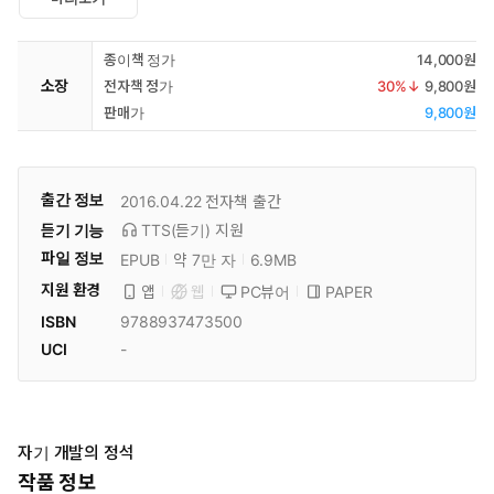
종이책 정가
14,000원
소장
전자책 정가
30
%↓
9,800원
판매가
9,800원
출간 정보
2016.04.22
전자책 출간
듣기 기능
TTS(듣기)
지원
파일 정보
EPUB
약 7만 자
6.9MB
지원 환경
PC뷰어
PAPER
앱
웹
ISBN
9788937473500
UCI
-
자기 개발의 정석
작품 정보