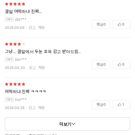
결말 어떡하냐 진짜...
dls***
댓글
0
0
2026.05.06
신고
차단
그냥... 결말에서 두눈 꼬옥 감고 받아드림..
bin***
댓글
0
0
2026.04.30
신고
차단
어떡하냐 진짜 ㅋㅋㅋㅋ
hol***
댓글
0
1
2026.04.28
신고
차단
더보기