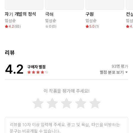
히 공감할 수밖에 없을 정도로 사실적이고 본질적이다. 한편 실험적
구조나 전통적 서사 어디에도 속하지 않는 독특한 구성은 경장편 소
자기 개발의 정석
극해
구원
컨
설이라는 분량의 매력을 최대한 살린 작가의 기획력이 돋보이는 부
임성순
임성순
임성순
임
분이다. 장편소설에 비해 몰입 시간이 짧은 경장편 소설의 한계를
4.2
(
93
)
0
(
0
)
5.0
(
1
)
4
극적인 상황의 긴장감과 흥미로운 캐릭터의 연쇄로 대체했다. 상황
마다 새롭게 등장하는 독특한 캐릭터와 긴장감 넘치는 상황은 영화
적 재미를 극대화하며 소설과 매력적으로 조화를 이룬다.
리뷰
『자기 개발의 정석』은 한 중년 남성의 성적 탐닉에 대한 이야기
4.2
다. 스티븐 코비의 저서 『성공하는 사람들의 7가지 습관』(김영
93
명 평가
구매자 별점
사, 1994)의 목차와 마찬가지로 ‘자신의 삶을 주도하라·끝을 생각하
별점 분포 보기
며 시작하라·소중한 것을 먼저 하라·윈윈을 생각하라·먼저 이해하고
다음에 이해시켜라·시너지를 내라·끊임없이 쇄신하라’와 같은 소제
이 작품을 평가해 주세요!
목들로 이루어진 구성은 자기계발이라는 명분으로 현대인의 정신
마저 소비 대상으로 전락시키는 자본주의의 착취 구조를 풍자한다.
도구나 수단으로서가 아닌 쾌락 그 자체를 추구하는 이 부장의 ‘성장
기’는 전 세계적 베스트셀러가 되어 한국의 수많은 부장님들을 꼭두
새벽부터 영어 학원으로 내몰았던 자기 계발 신화를 비틀어 읽는 이
들에게 쾌감을 선사한다. 독자들은 이번 소설을 통해 임성순의 진가