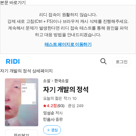
본문 바로가기
인
스
리디 접속이 원활하지 않습니다.
턴
강제 새로 고침(Ctrl + F5)이나 브라우저 캐시 삭제를 진행해주세요.
트
검
계속해서 문제가 발생한다면 리디 접속 테스트를 통해 원인을 파악
색
하고 대응 방법을 안내드리겠습니다.
테스트 페이지로 이동하기
검
리
로그인
색
디
자기 개발의 정석 상세페이지
홈
으
로
소설
한국소설
이
자기 개발의 정석
동
오늘의 젊은 작가 10
4.2
(
93
)
관심
249
임성순
저자
민음사
출판
관심
미리보기