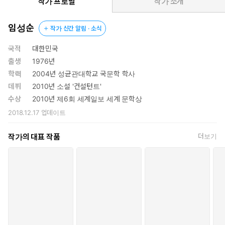
미컬하고 유려하게 쓰인 차진 문장으로 출간 전부터 많은 기대를
작가 프로필
작가 소개
모았다.
임성순
작가 신간 알림 · 소식
임성순의 대표작은 ‘회사 3부작’이다. 관료화된 자본주의가 약자
들에게 가하는 폭력을 그린 데뷔작 『컨설턴트』(은행나무,
국적
대한민국
2010), 자본주의를 비판하는 『컨설턴트』 같은 소설이 상품화되
출생
1976년
는 상황을 그린 메타소설 『문근영은 위험해』(은행나무, 2012),
학력
2004년 성균관대학교 국문학 학사
최대다수의 최대행복 같은 사회적 공리에 의문을 제기하는 『오
데뷔
2010년 소설 '컨설턴트'
히려 다정한 사람들이 살고 있다』(실천문학사, 2012) 모두 자본
수상
2010년 제6회 세계일보 세계 문학상
주의에 대해 질문하는 소설로 애초부터 회사 시리즈로 기획됐다.
2018.12.17
업데이트
한편 이후 발표한 『극해』(은행나무, 2014)는 태평양 위를 표류
하는 포경선에서 벌어지는 치열한 생존 전쟁을 그린 소설로, 『컨
작가의 대표 작품
더보기
설턴트』와 『문근영은 위험해』가 실험성 강한 인문 성향의 소
설이라면 『오히려 다정한 사람들이 살고 있다』와 『극해』는
서사의 밀도가 한층 높은 이야기 위주의 소설이다.
『자기 개발의 정석』은 앞선 작품들의 연장선상에 있는 동시에 전
혀 다른 계열의 소설이다. ‘회사’에 대한 분석은 여전히 빛을 발한다.
대기업 영업직으로 십여 년 일해 온 주인공과 그의 삶을 떠받치고
있는 회사의 관계에 대한 통찰과 표현은 이 시대 회사인이라면 열렬