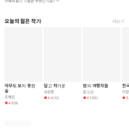
구매자 표시 기준은 무엇인가요?
오늘의 젊은 작가
더보기
아무도 보지 못한
달고 차가운
밤의 여행자들
천
숲
오현종
윤고은
이장
조해진
4.4
(
12
)
4.1
(
93
)
3
4.5
(
6
)