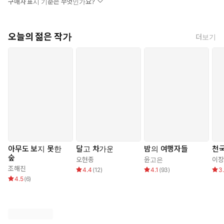
구매자 표시 기준은 무엇인가요?
오늘의 젊은 작가
더보기
아무도 보지 못한
달고 차가운
밤의 여행자들
천
숲
오현종
윤고은
이장
조해진
4.4
(
12
)
4.1
(
93
)
3
4.5
(
6
)