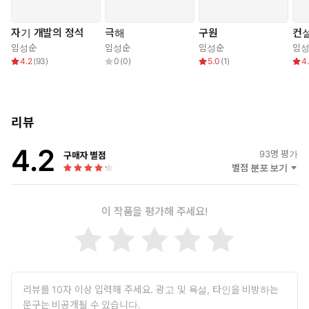
히 공감할 수밖에 없을 정도로 사실적이고 본질적이다. 한편 실험적
구조나 전통적 서사 어디에도 속하지 않는 독특한 구성은 경장편 소
자기 개발의 정석
극해
구원
컨
설이라는 분량의 매력을 최대한 살린 작가의 기획력이 돋보이는 부
임성순
임성순
임성순
임
분이다. 장편소설에 비해 몰입 시간이 짧은 경장편 소설의 한계를
4.2
(
93
)
0
(
0
)
5.0
(
1
)
4
극적인 상황의 긴장감과 흥미로운 캐릭터의 연쇄로 대체했다. 상황
마다 새롭게 등장하는 독특한 캐릭터와 긴장감 넘치는 상황은 영화
적 재미를 극대화하며 소설과 매력적으로 조화를 이룬다.
리뷰
『자기 개발의 정석』은 한 중년 남성의 성적 탐닉에 대한 이야기
4.2
다. 스티븐 코비의 저서 『성공하는 사람들의 7가지 습관』(김영
93
명 평가
구매자 별점
사, 1994)의 목차와 마찬가지로 ‘자신의 삶을 주도하라·끝을 생각하
별점 분포 보기
며 시작하라·소중한 것을 먼저 하라·윈윈을 생각하라·먼저 이해하고
다음에 이해시켜라·시너지를 내라·끊임없이 쇄신하라’와 같은 소제
이 작품을 평가해 주세요!
목들로 이루어진 구성은 자기계발이라는 명분으로 현대인의 정신
마저 소비 대상으로 전락시키는 자본주의의 착취 구조를 풍자한다.
도구나 수단으로서가 아닌 쾌락 그 자체를 추구하는 이 부장의 ‘성장
기’는 전 세계적 베스트셀러가 되어 한국의 수많은 부장님들을 꼭두
새벽부터 영어 학원으로 내몰았던 자기 계발 신화를 비틀어 읽는 이
들에게 쾌감을 선사한다. 독자들은 이번 소설을 통해 임성순의 진가