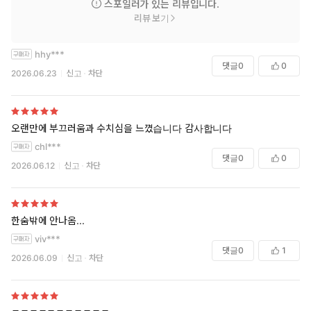
스포일러가 있는 리뷰입니다.
사전 연재 당시 이 부장을 향한 동정과 연민, 걱정과 응원의 댓글이
리뷰 보기
줄을 이었을 정도. 스스로를 착취하면서도 그 안에서 힘겹게 버티는
데만 급급했던 이 부장의 모습은 한국 사회의 소진된 현대인을 반영
hhy***
하고 있어 더욱 사실적이다.
댓글
0
0
2026.06.23
신고
차단
웃기면서 슬픈 블랙코미디
『자기 개발의 정석』은 아이러니한 상황이 촉발하는 비극적이면
서 유머러스한 ‘웃픈’ 정서로 블랙코미디의 진수를 보여 준다. 전립
오랜만에 부끄러움과 수치심을 느꼈습니다 감사합니다
선염 치료를 받는 과정에서 이 부장이 느끼는 당혹스러움과 집으로
chl***
돌아와 혼자 전립선을 마사지하는 처연함과 비참. 드라이 오르가슴
댓글
0
0
2026.06.12
신고
차단
에 대한 정보를 찾다 급기야 오프라인 모임까지 나가 의외로 설득력
있는 자위 프레젠테이션을 듣게 되는 기괴한 상황, 몸을 마음껏 느낄
줄 아는 사람이 된 후 전에 없이 활기 넘친 생활을 하며 만족해하는
천진한 모습까지. 마흔여섯에 비로소 ‘기쁨을 아는 몸’이 된 이 부장
한숨밖에 안나옴...
앞에 펼쳐지는 사건과 사고들이 웃기고도 슬프게, 그러면서도 예측
viv***
을 불허하며 흥미진진하게 펼쳐진다.
댓글
0
1
2026.06.09
신고
차단