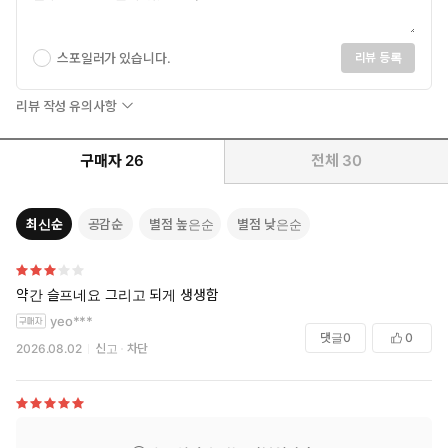
를 제대로 확인할 수 있다.
줄거리
스포일러가 있습니다.
리뷰 등록
회사에 목매단 대기업 부장이자 처자식한테 돈 보내기 바쁜 기러기
아빠. 더 나갈 곳도 물러설 곳도 없이 쳇바퀴 돌던 마흔여섯의 이 부
리뷰 작성 유의사항
장은 전립선염 치료를 받기 위해 찾은 병원에서 일생일대의 위기를
만난다. 의사에게 전립선 마사지를 받던 중 전율을, 아니 쾌감을 느
구매자
26
전체
30
끼고 만 것. 쾌감의 정체가 드라이 오르가슴이란 걸 알게 된 이 부장
은 자기도 모르는 사이 오르가슴의 세계에 빠져들게 되고, 무기력하
기만 하던 이 부장의 삶은 전에 없는 활기를 띠기 시작한다. 마흔여
최신순
공감순
별점 높은순
별점 낮은순
섯에 비로소 스스로 기뻐지는 법을 깨친 이 부장의 자기 개발은 계
속될 수 있을까?
약간 슬프네요 그리고 되게 생생함
중년 남성의 위기를 대변하는 ‘국민 캐릭터’ 이 부장의 탄생
yeo***
과로의 아이콘인 대기업 부장이자, 고독의 대명사 기러기 아빠, 거
댓글
0
0
기다 상실감 그 자체인 만성 전립선염 환자까지…… 중년 남성의 위
2026.08.02
신고
차단
기를 총체적으로 안고 있는 이 부장은 40~50대 중년 남성들을 비
롯해 그들을 남편이나 아버지로 둔 여성들, 뿐만 아니라 직장 생활의
피로와 가정생활의 헛헛함을 경험한 적 있는 갑남을녀 독자들의 폭
넓은 이해를 받으며 감정이입을 촉발한다. 출간 전 이루어진 네이버