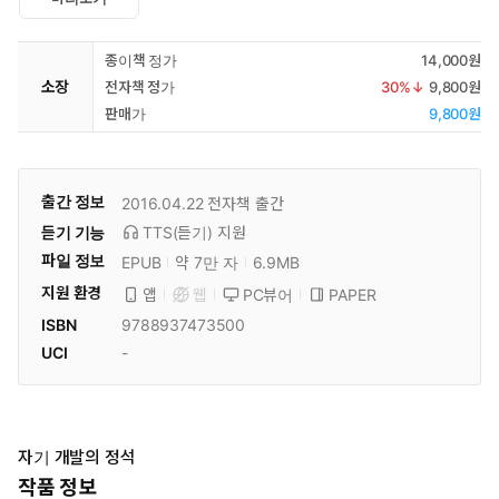
종이책 정가
14,000원
소장
전자책 정가
30
%↓
9,800원
판매가
9,800원
출간 정보
2016.04.22
전자책 출간
듣기 기능
TTS(듣기)
지원
파일 정보
EPUB
약 7만 자
6.9MB
지원 환경
PC뷰어
PAPER
앱
웹
ISBN
9788937473500
UCI
-
자기 개발의 정석
작품 정보