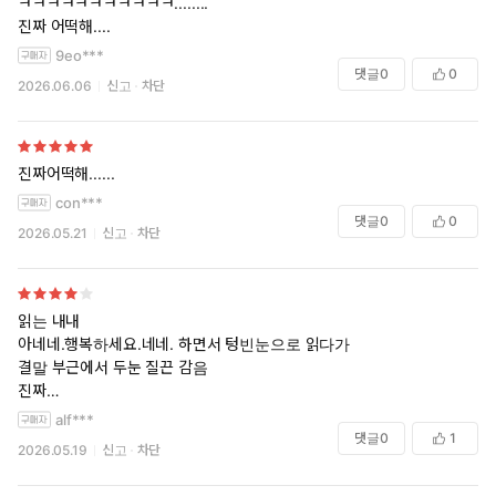
ㅋㅋㅋㅋㅋㅋㅋㅋㅋㅋㅋ........
진짜 어떡해....
9eo***
댓글
0
0
2026.06.06
신고
차단
진짜어떡해......
con***
댓글
0
0
2026.05.21
신고
차단
읽는 내내
아네네.행복하세요.네네. 하면서 텅빈눈으로 읽다가
결말 부근에서 두눈 질끈 감음
진짜
진짜어떡하냐..................
alf***
댓글
0
1
2026.05.19
신고
차단