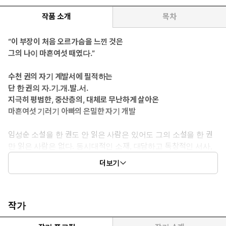
작품 소개
목차
“이 부장이 처음 오르가슴을 느낀 것은
그의 나이 마흔여섯 때였다.”
수천 권의 자기 계발서에 필적하는
단 한 권의 자.기.개.발.서.
지극히 평범한, 중산층의, 대체로 무난하게 살아온
마흔여섯 기러기 아빠의 은밀한 자기 개발
임성순 소설을 한 권도 안 읽은 사람은 있어도 그의 소설을 한 권
만 읽은 사람은 없다. 동시대적인 소재, 대담하고 독창적인 서사,
흡입력 강한 문장으로 강력한 팬덤을 형성하고 있는 작가 임성순
더보기
의 다섯 번째 장편소설 『자기 개발의 정석』이 출간되었다. 민음
사 ‘오늘의 젊은 작가 시리즈’로 출간된 이 소설은 2015년 《세계
의 문학》 가을호에 전재되었던 작품으로, 전재 당시 ‘전립선염에
걸린 중년 남성의 때늦은 성장’이라는 독특한 소재와 상황마다 펼
작가
쳐지는 리얼하고 디테일한 묘사, 읽기를 멈출 수 없을 정도로 리드