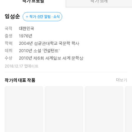
미컬하고 유려하게 쓰인 차진 문장으로 출간 전부터 많은 기대를
작가 프로필
작가 소개
모았다.
임성순
작가 신간 알림 · 소식
임성순의 대표작은 ‘회사 3부작’이다. 관료화된 자본주의가 약자
들에게 가하는 폭력을 그린 데뷔작 『컨설턴트』(은행나무,
국적
대한민국
2010), 자본주의를 비판하는 『컨설턴트』 같은 소설이 상품화되
출생
1976년
는 상황을 그린 메타소설 『문근영은 위험해』(은행나무, 2012),
학력
2004년 성균관대학교 국문학 학사
최대다수의 최대행복 같은 사회적 공리에 의문을 제기하는 『오
데뷔
2010년 소설 '컨설턴트'
히려 다정한 사람들이 살고 있다』(실천문학사, 2012) 모두 자본
수상
2010년 제6회 세계일보 세계 문학상
주의에 대해 질문하는 소설로 애초부터 회사 시리즈로 기획됐다.
2018.12.17
업데이트
한편 이후 발표한 『극해』(은행나무, 2014)는 태평양 위를 표류
하는 포경선에서 벌어지는 치열한 생존 전쟁을 그린 소설로, 『컨
작가의 대표 작품
더보기
설턴트』와 『문근영은 위험해』가 실험성 강한 인문 성향의 소
설이라면 『오히려 다정한 사람들이 살고 있다』와 『극해』는
서사의 밀도가 한층 높은 이야기 위주의 소설이다.
『자기 개발의 정석』은 앞선 작품들의 연장선상에 있는 동시에 전
혀 다른 계열의 소설이다. ‘회사’에 대한 분석은 여전히 빛을 발한다.
대기업 영업직으로 십여 년 일해 온 주인공과 그의 삶을 떠받치고
있는 회사의 관계에 대한 통찰과 표현은 이 시대 회사인이라면 열렬