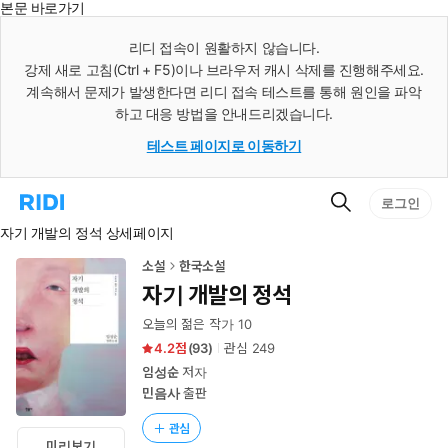
본문 바로가기
인
스
리디 접속이 원활하지 않습니다.
턴
강제 새로 고침(Ctrl + F5)이나 브라우저 캐시 삭제를 진행해주세요.
트
검
계속해서 문제가 발생한다면 리디 접속 테스트를 통해 원인을 파악
색
하고 대응 방법을 안내드리겠습니다.
테스트 페이지로 이동하기
검
리
로그인
색
디
자기 개발의 정석 상세페이지
홈
으
로
소설
한국소설
이
자기 개발의 정석
동
오늘의 젊은 작가 10
4.2
(
93
)
관심
249
임성순
저자
민음사
출판
관심
미리보기