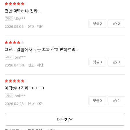
결말 어떡하냐 진짜...
dls***
댓글
0
0
2026.05.06
신고
차단
그냥... 결말에서 두눈 꼬옥 감고 받아드림..
bin***
댓글
0
0
2026.04.30
신고
차단
어떡하냐 진짜 ㅋㅋㅋㅋ
hol***
댓글
0
1
2026.04.28
신고
차단
더보기