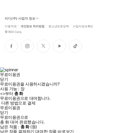
리디(주) 사업자 정보
이용약관
개인정보 처리방침
청소년보호정책
사업자정보확인
©
RIDI Corp.
페
인
트
유
틱
이
스
위
튜
톡
스
타
터
브
북
그
램
무료이용권
닫기
무료이용권을 사용하시겠습니까?
사용 가능 :
장
<
>부터
총
화
무료이용권으로 대여합니다.
다른 방법으로 결제
무료이용권
닫기
무료이용권으로
총
화
대여 완료했습니다.
남은 작품 :
총
화
(
원)
남은 작품 결제하기
대여한 작품 바로보기