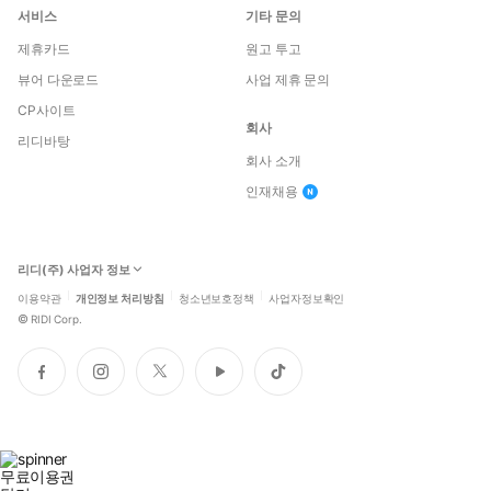
서비스
기타 문의
제휴카드
원고 투고
뷰어 다운로드
사업 제휴 문의
CP사이트
회사
리디바탕
회사 소개
인재채용
리디(주) 사업자 정보
이용약관
개인정보 처리방침
청소년보호정책
사업자정보확인
©
RIDI Corp.
페
인
트
유
틱
이
스
위
튜
톡
스
타
터
브
북
그
램
무료이용권