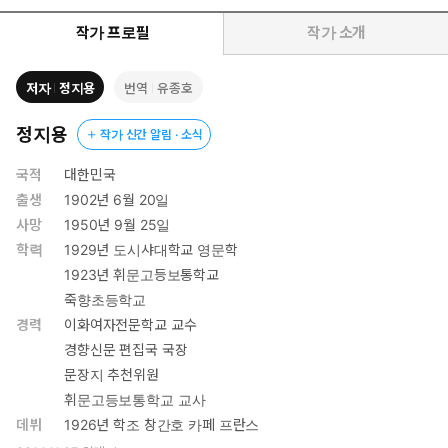
김기림 (시인)
작가 프로필
작가 소개
저자
정지용
번역
유종호
정지용
작가 신간 알림 · 소식
국적
대한민국
출생
1902년 6월 20일
사망
1950년 9월 25일
학력
1929년 도시샤대학교 영문학
1923년 휘문고등보통학교
죽향초등학교
경력
이화여자전문학교 교수
경향신문 편집국 국장
문장지 추천위원
휘문고등보통학교 교사
데뷔
1926년 학조 창간호 카페 프란스