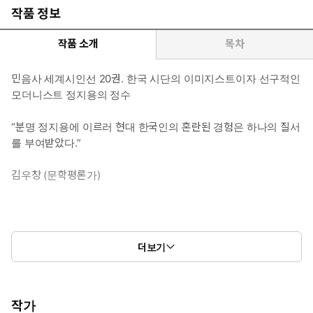
작품 정보
작품 소개
목차
민음사 세계시인선 20권. 한국 시단의 이미지스트이자 선구적인
모더니스트 정지용의 정수
“분명 정지용에 이르러 현대 한국인의 혼란된 경험은 하나의 질서
를 부여받았다.”
김우창 (문학평론가)
“조선의 새로운 신시사(新詩史) 상에 새로운 시기를 그으려 한 선구
더보기
자이며,
한국의 현대시가 지용에서 비롯되었다.”
작가