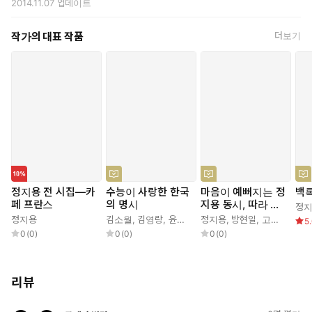
2014.11.07
업데이트
작가의 대표 작품
더보기
정지용 전 시집―카
수능이 사랑한 한국
마음이 예뻐지는 정
백
페 프란스
의 명시
지용 동시, 따라 쓰
정
는 짝꿍시
정지용
김소월
,
김영랑
,
윤동주
,
이육사
정지용
,
,
방현일
정지용
,
,
고두현
한용운
5
0
(
0
)
0
(
0
)
0
(
0
)
리뷰