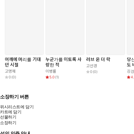
어깨에 머리를 기대
누군가를 이토록 사
러브 온 더 락
당
던 시절
랑한 적
도
고선경
작
고명재
이병률
김
0
(
0
)
0
(
0
)
5.0
(
1
)
4
소장하기 버튼
위시리스트에 담기
카트에 담기
선물하기
소장하기
성인 인증 안내