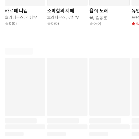
카르페 디엠
소박함의 지혜
욥의 노래
유
호라티우스
,
김남우
호라티우스
,
김남우
욥
,
김동훈
프랑
0
(
0
)
0
(
0
)
0
(
0
)
4