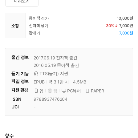
미리보기
종이책 정가
10,000원
소장
전자책 정가
30
%↓
7,000원
판매가
7,000원
출간 정보
2017.06.19
전자책 출간
2016.05.19
종이책 출간
듣기 기능
TTS(듣기)
지원
파일 정보
EPUB
약 3.1만 자
4.5MB
지원 환경
PC뷰어
PAPER
앱
웹
ISBN
9788937476204
UCI
-
향수