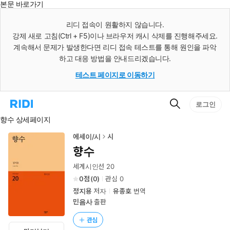
본문 바로가기
인
스
리디 접속이 원활하지 않습니다.
턴
강제 새로 고침(Ctrl + F5)이나 브라우저 캐시 삭제를 진행해주세요.
트
검
계속해서 문제가 발생한다면 리디 접속 테스트를 통해 원인을 파악
색
하고 대응 방법을 안내드리겠습니다.
테스트 페이지로 이동하기
검
리
로그인
색
디
향수 상세페이지
홈
으
로
에세이/시
시
이
향수
동
세계시인선 20
0
(
0
)
관심
0
정지용
저자
유종호
번역
민음사
출판
관심