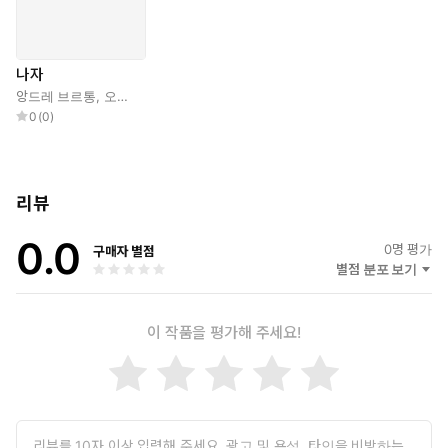
나자
앙드레 브르통
,
오생근
0
(
0
)
리뷰
0.0
0
명 평가
구매자 별점
별점 분포 보기
이 작품을 평가해 주세요!