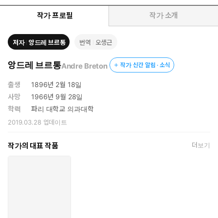
시킨다.
작가 프로필
작가 소개
저자
앙드레 브르통
번역
오생근
앙드레 브르통
Andre Breton
작가 신간 알림 · 소식
출생
1896년 2월 18일
사망
1966년 9월 28일
학력
파리 대학교 의과대학
2019.03.28
업데이트
작가의 대표 작품
더보기