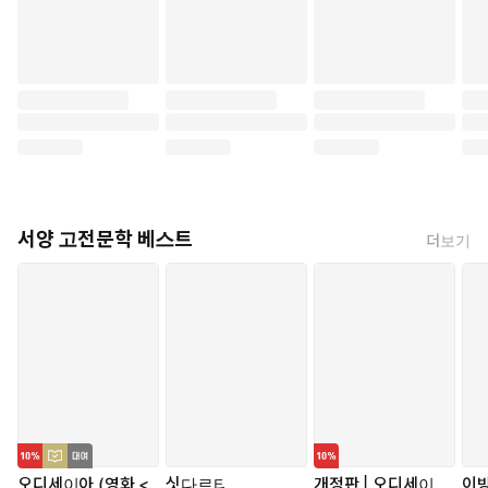
서양 고전문학 베스트
더보기
오디세이아 (영화 <
싯다르타
개정판 | 오디세이
이