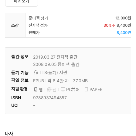
미리보기
종이책 정가
12,000원
소장
전자책 정가
30
%↓
8,400원
판매가
8,400원
출간 정보
2019.03.27
전자책 출간
2008.09.05
종이책 출간
듣기 기능
TTS(듣기)
지원
파일 정보
EPUB
약 8.4만 자
37.0MB
지원 환경
PC뷰어
PAPER
앱
웹
ISBN
9788937494857
UCI
-
나자