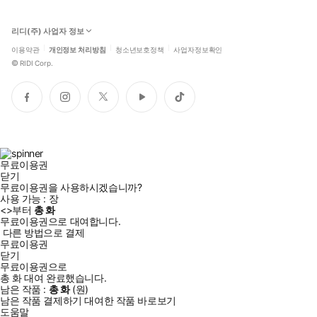
리디(주) 사업자 정보
이용약관
개인정보 처리방침
청소년보호정책
사업자정보확인
©
RIDI Corp.
페
인
트
유
틱
이
스
위
튜
톡
스
타
터
브
북
그
램
무료이용권
닫기
무료이용권을 사용하시겠습니까?
사용 가능 :
장
<
>부터
총
화
무료이용권으로 대여합니다.
다른 방법으로 결제
무료이용권
닫기
무료이용권으로
총
화
대여 완료했습니다.
남은 작품 :
총
화
(
원)
남은 작품 결제하기
대여한 작품 바로보기
도움말