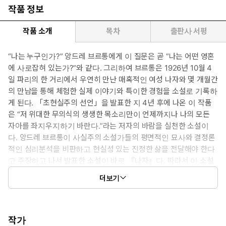
작품 정보
작품 소개
목차
출판사 서평
“나는 누구인가?” 앙드레 브르통에게 이 질문은 곧 “나는 어떤 영혼
에 사로잡혀 있는가?”와 같다. 그리하여 브르통은 1926년 10월 4
일 파리의 한 거리에서 우연히 만난 매혹적인 여성 나자와 몇 개월간
의 만남을 통해 체험한 실제 이야기와 특이한 경험을 소설로 기록하
게 된다. 「초현실주의 선언」을 발표한 지 4년 후에 나온 이 작품
은 “저 위대한 무의식의 생생한 목소리만이 언제까지나 나의 모든
자아를 좌지우지하기 바란다.”라는 저자의 바람을 실천한 소설이
다. 앙드레 브르통이 사실주의 소설가들의 평면적인 묘사와 결정론
적인 심리분석을 비판하고 현실성 있는 진정한 삶을 전달해야 한다
고 주장하고 나서 발표한 소설이 바로 『나자』다. 따라서 이 소설
은 기존의 소설 문법과는 달리 유기적인 계획과 우연적 요소가 변증
더보기
법적으로 결합되어 있으며, 일상에 대한 초현실주의자들의 태도를
핵심적으로 드러내 준다. 또한 이 작품에서 브르통이 직접 찍거나
만 레이 같은 초현실주의 사진작가들이 찍은 사진들과 나자 및 초현
실주의 화가들의 그림 등 쉰 개의 도판이 독자의 상상력을 더욱 증폭
작가