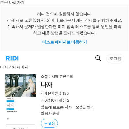
본문 바로가기
인
스
리디 접속이 원활하지 않습니다.
턴
강제 새로 고침(Ctrl + F5)이나 브라우저 캐시 삭제를 진행해주세요.
트
검
계속해서 문제가 발생한다면 리디 접속 테스트를 통해 원인을 파악
색
하고 대응 방법을 안내드리겠습니다.
테스트 페이지로 이동하기
검
리
로그인
색
디
나자 상세페이지
홈
으
로
소설
서양 고전문학
이
나자
동
세계문학전집 185
0
(
0
)
관심
2
앙드레 브르통
저자
오생근
번역
민음사
출판
관심