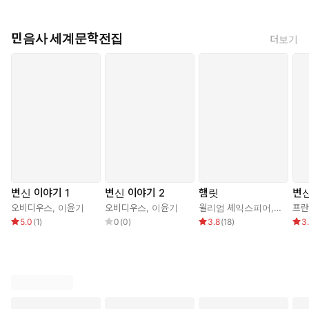
민음사 세계문학전집
더보기
변신 이야기 1
변신 이야기 2
햄릿
변신
오비디우스
,
이윤기
오비디우스
,
이윤기
윌리엄 셰익스피어
,
최종철
프란
5.0
(
1
)
0
(
0
)
3.8
(
18
)
3