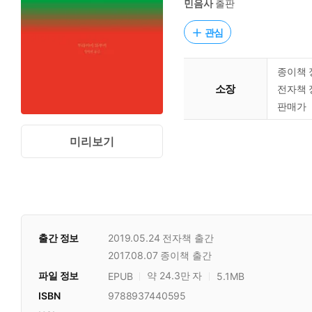
민음사
출판
관심
종이책 
소장
전자책 
판매가
미리보기
출간 정보
2019.05.24
전자책 출간
2017.08.07
종이책 출간
파일 정보
약 24.3만 자
EPUB
5.1MB
ISBN
9788937440595