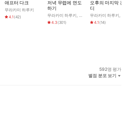
애프터 다크
저녁 무렵에 면도
오후의 마지막 잔
하기
디
무라카미 하루키
무라카미 하루키
,
권남희
무라카미 하루키
,
안자
4.1
(
42
)
4.3
(
301
)
4.1
(
14
)
592
명 평가
별점 분포 보기