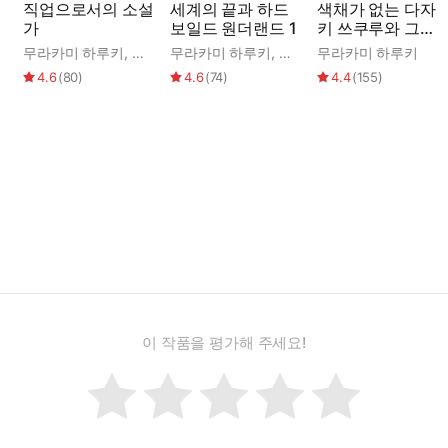
직업으로서의 소설
세계의 끝과 하드
색채가 없는 다자
가
보일드 원더랜드 1
키 쓰쿠루와 그가
윤옥
순례를 떠난 해
무라카미 하루키
,
양윤옥
무라카미 하루키
,
김난주
무라카미 하루키
4.6
(
80
)
4.6
(
74
)
4.4
(
155
)
이 작품을 평가해 주세요!