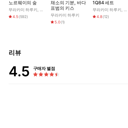
노르웨이의 숲
채소의 기분, 바다
1Q84 세트
표범의 키스
무라카미 하루키
,
양억관
무라카미 하루키
,
양
무라카미 하루키
4.5
(
592
)
4.8
(
12
)
5.0
(
1
)
리뷰
4.5
구매자 별점