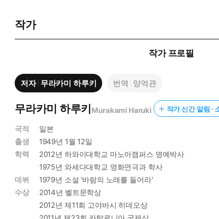
작가
작가 프로필
저자
무라카미 하루키
번역
양억관
무라카미 하루키
작가 신간 알림 · 
Murakami Haruki
국적
일본
출생
1949년 1월 12일
학력
2012년 하와이대학교 마노아캠퍼스 명예박사
1975년 와세다대학교 영화연극과 학사
데뷔
1979년 소설 '바람의 노래를 들어라'
수상
2014년 벨트문학상
2012년 제11회 고야바시 히데오상
2011년 제23회 카탈로니아 국제상