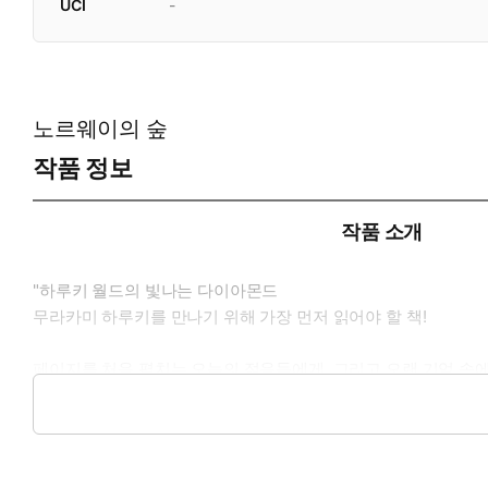
UCI
-
노르웨이의 숲
작품 정보
작품 소개
"하루키 월드의 빛나는 다이아몬드
무라카미 하루키를 만나기 위해 가장 먼저 읽어야 할 책!
페이지를 처음 펼치는 오늘의 젊음들에게, 그리고 오랜 기억 속
받고 있는 무라카미 하루키의 대표작 『노르웨이의 숲』. 1960
춘의 순간을 그려 낸 이 소설은 36개국 이상의 국가에서 번역 소