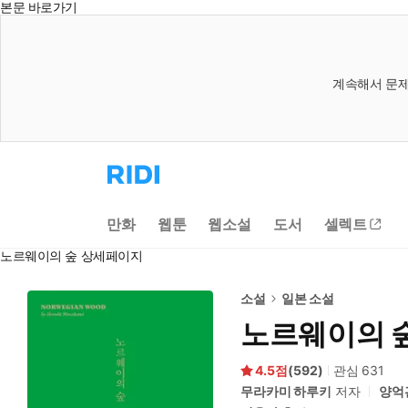
본문 바로가기
계속해서 문제
리
디
홈
으
만화
웹툰
웹소설
도서
셀렉트
로
이
노르웨이의 숲 상세페이지
동
소설
일본 소설
노르웨이의 
4.5
(
592
)
관심
631
무라카미 하루키
저자
양억