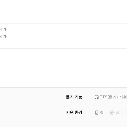
정가
정가
듣기 기능
TTS(듣기)
지원
지원 환경
앱
웹