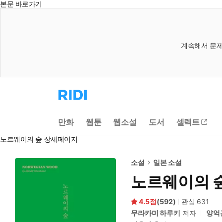
본문 바로가기
계속해서 문제
리
디
홈
으
만화
웹툰
웹소설
도서
셀렉트
로
이
노르웨이의 숲 상세페이지
동
소설
일본 소설
노르웨이의 
4.5
(
592
)
관심
631
무라카미 하루키
저자
양억