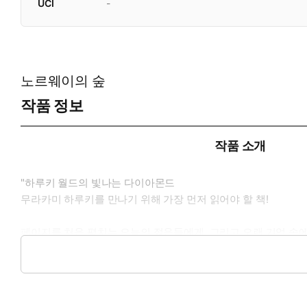
UCI
-
노르웨이의 숲
작품 정보
작품 소개
"하루키 월드의 빛나는 다이아몬드
무라카미 하루키를 만나기 위해 가장 먼저 읽어야 할 책!
페이지를 처음 펼치는 오늘의 젊음들에게, 그리고 오랜 기억 속
받고 있는 무라카미 하루키의 대표작 『노르웨이의 숲』. 1960
춘의 순간을 그려 낸 이 소설은 36개국 이상의 국가에서 번역 소