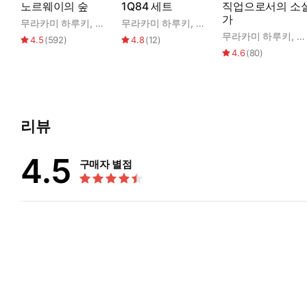
노르웨이의 숲
1Q84 세트
직업으로서의 소
가
무라카미 하루키
,
양억관
무라카미 하루키
,
양윤옥
무라카미 하루키
,
양
4.5
(
592
)
4.8
(
12
)
4.6
(
80
)
리뷰
4.5
구매자 별점