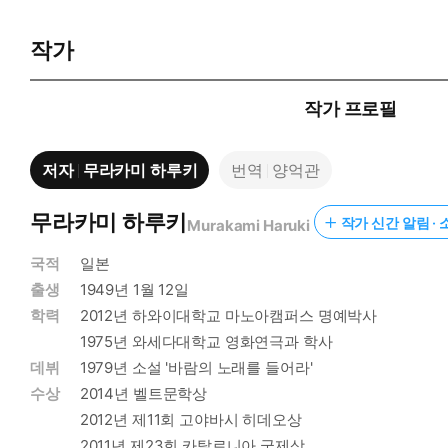
작가
작가 프로필
저자
무라카미 하루키
번역
양억관
무라카미 하루키
작가 신간 알림 · 
Murakami Haruki
국적
일본
출생
1949년 1월 12일
학력
2012년 하와이대학교 마노아캠퍼스 명예박사
1975년 와세다대학교 영화연극과 학사
데뷔
1979년 소설 '바람의 노래를 들어라'
수상
2014년 벨트문학상
2012년 제11회 고야바시 히데오상
2011년 제23회 카탈로니아 국제상