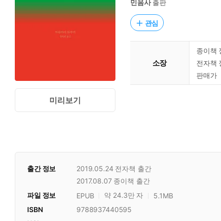
민음사
출판
관심
종이책 
소장
전자책 
판매가
미리보기
출간 정보
2019.05.24
전자책 출간
2017.08.07
종이책 출간
파일 정보
약 24.3만 자
EPUB
5.1MB
ISBN
9788937440595