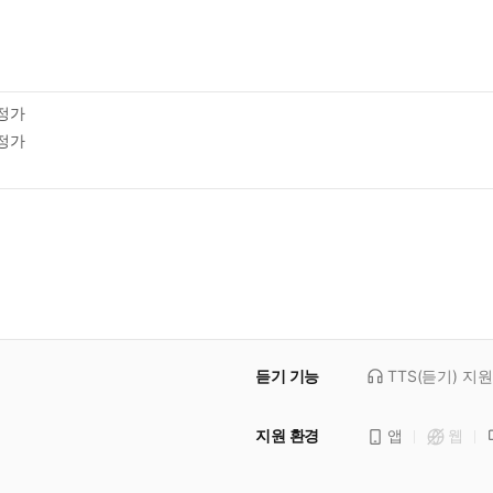
정가
정가
듣기 기능
TTS(듣기)
지원
지원 환경
앱
웹