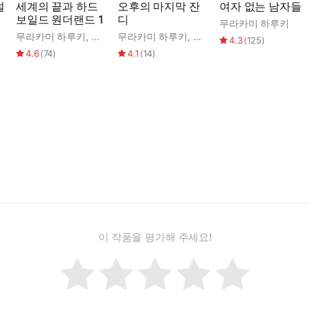
설
세계의 끝과 하드
오후의 마지막 잔
여자 없는 남자들
보일드 원더랜드 1
디
무라카미 하루키
윤옥
무라카미 하루키
,
김난주
무라카미 하루키
,
안자이 미즈마루
,
양윤옥
4.3
(
125
)
4.6
(
74
)
4.1
(
14
)
이 작품을 평가해 주세요!