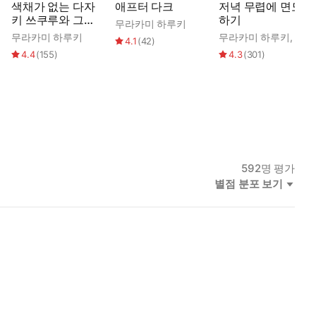
색채가 없는 다자
애프터 다크
저녁 무렵에 면도
키 쓰쿠루와 그가
하기
무라카미 하루키
순례를 떠난 해
무라카미 하루키
무라카미 하루키
,
권남
4.1
(
42
)
4.4
(
155
)
4.3
(
301
)
592
명 평가
별점 분포 보기