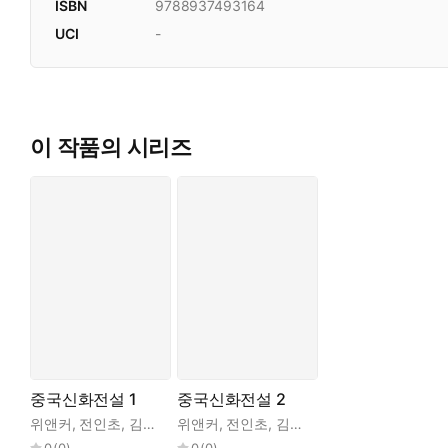
ISBN
9788937493164
UCI
-
이 작품의 시리즈
중국신화전설 1
중국신화전설 2
위앤커
,
전인초
,
김선자
위앤커
,
전인초
,
김선자
0
(
0
)
0
(
0
)