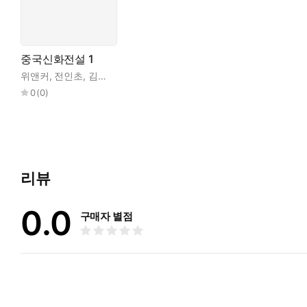
중국신화전설 1
위앤커
,
전인초
,
김선자
0
(
0
)
리뷰
0.0
구매자 별점