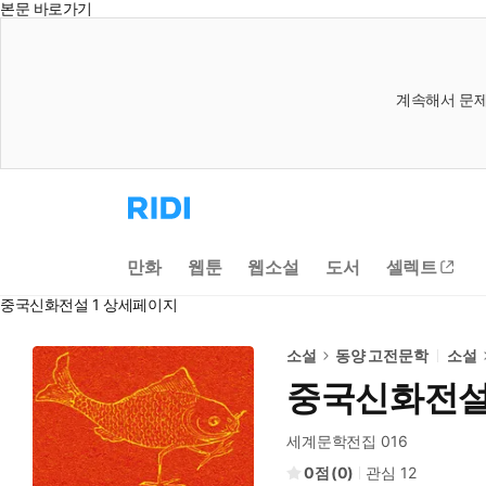
본문 바로가기
계속해서 문제
리
디
홈
으
만화
웹툰
웹소설
도서
셀렉트
로
이
중국신화전설 1 상세페이지
동
소설
동양 고전문학
소설
중국신화전설
세계문학전집 016
0
(
0
)
관심
12