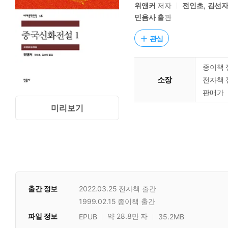
위앤커
저자
전인초
,
김선
민음사
출판
관심
종이책 
소장
전자책 
판매가
미리보기
출간 정보
2022.03.25
전자책 출간
1999.02.15
종이책 출간
파일 정보
약 28.8만 자
EPUB
35.2MB