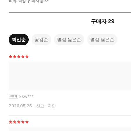
리뷰 작성 유의사항
구매자
29
최신순
공감순
별점 높은순
별점 낮은순
kkw***
2026.05.25
신고
차단