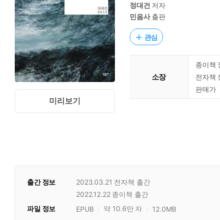
정대건
저자
민음사
출판
관심
종이책 
소장
전자책 
판매가
미리보기
출간 정보
2023.03.21
전자책 출간
2022.12.22
종이책 출간
파일 정보
약 10.6만 자
EPUB
12.0MB