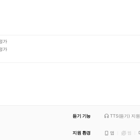
정가
정가
듣기 기능
TTS(듣기)
지원
지원 환경
앱
웹