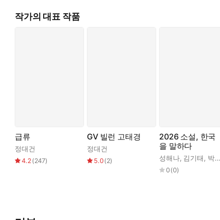
작가의 대표 작품
급류
GV 빌런 고태경
2026 소설, 한국
을 말하다
정대건
정대건
성해나
,
김기태
,
박연준
4.2
(
247
)
5.0
(
2
)
0
(
0
)