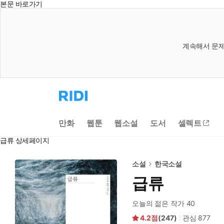
본문 바로가기
계속해서 문제
리
디
홈
으
만화
웹툰
웹소설
도서
셀렉트
로
이
급류 상세페이지
동
소설
한국소설
급류
오늘의 젊은 작가 40
4.2
(
247
)
관심
877