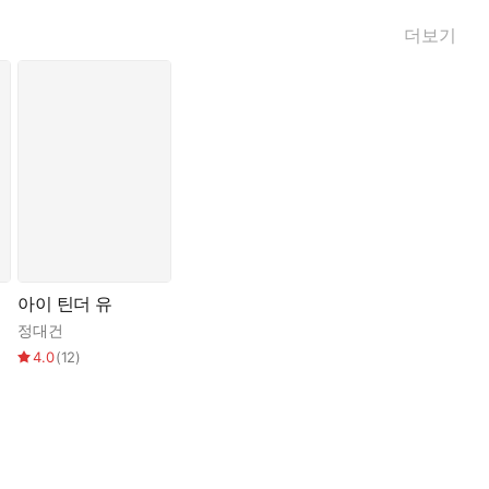
더보기
아이 틴더 유
정대건
혁
,
,
송재영
이미상
,
,
이선진
송호근
,
,
장진영
정용준
,
,
정대건
정소현
,
,
조온윤
안톤 허
,
권김현영
,
정대건
4.0
(
12
)