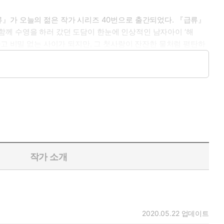
류』가 오늘의 젊은 작가 시리즈 40번으로 출간되었다. 『급류』
 함께 수영을 하러 갔던 도담이 한눈에 인상적인 남자아이 ‘해
하고 비밀 없는 사이가 되지만, 그 첫사랑이 잔잔한 물처럼 평탄하
해솔의 관계가 연인으로 발전하던 어느 날, 해솔의 엄마와 도담의
그리고 그곳에서 생각지도 못한 사고가 벌어진다. 그날 이후, 진평
어떤 관계였던 걸까? 그 날, 그 밤 도담과 해솔은 어떤 일을 겪
작가 소개
2020.05.22
업데이트