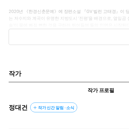
2020년 《한경신춘문예》에 장편소설 『GV 빌런 고태경』이 
는 저수지와 계곡이 유명한 지방도시 ‘진평’을 배경으로, 열일곱 
솔’이 물에 빠질 뻔한 것을 구하러 뛰어들며 둘의 인연은 시작된
지만은 않다. 모르는 사이에 디뎌 빠져나올 수 없이 빨려드는 와
아빠가 불륜 관계인 듯한 정황이 드러나고 이에 화가 난 도담은 그
에서 오직 서로가 전부이던, 나누지 못할 비밀이 없던 도담과 해솔
게 된 걸까?
작가
작가 프로필
정대건
작가 신간 알림 · 소식