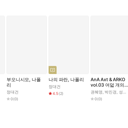
부오니시모, 나폴
나의 파란, 나폴리
AnA Axt & ARKO
리
vol.03 여덟 개의
정대건
빛
,
정대건
박민정
,
성혜령
,
김경욱
,
하성란
,
윤성희
,
정한아
,
권혜영
김유담
,
,
박진경
김병운
,
,
성해나
문지
4.5
(
2
)
0
(
0
)
0
(
0
)