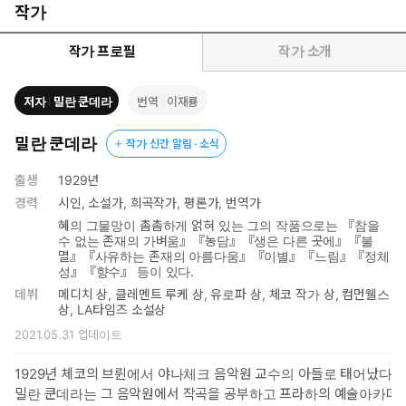
권의 전집 구성은 밀란 쿤데라와 직접 논의하며 확정했고, 쿤데라
작가
가 유일한 정본으로 인정한 프랑스 갈리마르 출판사 판본을 저본
으로 새롭게 번역, 출간했다. 2026년 리커버 전집은 8명의 번역
작가 프로필
작가 소개
가가 쿤데라의 대표작을 다시 읽고 개정한 번역을 밀란 쿤데라가
직접 그린 그림으로 디자인한 가볍고 친근한 장정에 담았다.
저자
밀란 쿤데라
번역
이재룡
밀란 쿤데라
작가 신간 알림 · 소식
■ ‘20세기의 걸작’으로 평가받는 밀란 쿤데라의 대표작
출생
1929년
한 사람의 인생이 역사에서 자유로울 수 있을까? 사소한 우연이든
경력
시인, 소설가, 희곡작가, 평론가, 번역가
의미심장한 우연이든, 우리는 그것을 운명으로 받아들여야 할까? 쿤
혜의 그물망이 촘촘하게 얽혀 있는 그의 작품으로는 『참을
데라는 베토벤의 곡을 빌어 해답을 찾고자 한다. “Es Muss
수 없는 존재의 가벼움』『농담』『생은 다른 곳에』『불
멸』『사유하는 존재의 아름다움』『이별』『느림』『정체
Sein!\”(그래야만 한다!)
성』『향수』 등이 있다.
네 남녀의 사랑 이야기를 따라 흘러가는 이 소설의 배경에는 1960
데뷔
메디치 상, 클레멘트 루케 상, 유로파 상, 체코 작가 상, 컴먼웰스
년대 체코와 1970년대 유럽을 뒤흔들어 놓은 시련이 깔려 있다.
상, LA타임즈 소설상
지금은 멀어져 버렸지만 쿤데라의 작품 한복판에 주인공인 양 요
2021.05.31
업데이트
지부동으로 박혀 있는 체코. 작가의 근원은 체코에 있었다.
하지만 동시에 쿤데라는 그의 최근 에세이 『커튼』을 통해 사회 운
1929년 체코의 브륀에서 야나체크 음악원 교수의 아들로 태어났다.
동, 전쟁, 혁명과 반혁명, 국가의 굴욕 등 역사 그 자체는 소설가가 그
밀란 쿤데라는 그 음악원에서 작곡을 공부하고 프라하의 예술아카데
려야 할 대상, 고발하고 해석해야 할 대상이 아니라고 밝혔다. 소설