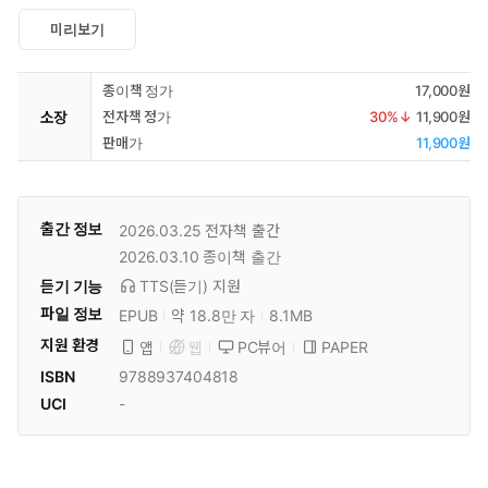
미리보기
종이책 정가
17,000원
소장
전자책 정가
30
%↓
11,900원
판매가
11,900원
출간 정보
2026.03.25
전자책 출간
2026.03.10
종이책 출간
듣기 기능
TTS(듣기)
지원
파일 정보
EPUB
약 18.8만 자
8.1MB
지원 환경
PC뷰어
PAPER
앱
웹
ISBN
9788937404818
UCI
-