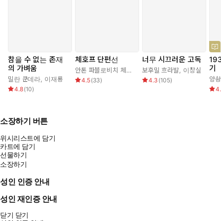
참을 수 없는 존재
체호프 단편선
너무 시끄러운 고독
19
의 가벼움
기
안톤 파블로비치 체호프
,
박현섭
보후밀 흐라발
,
이창실
밀란 쿤데라
,
이재룡
양솽
4.5
(
33
)
4.3
(
105
)
4.8
(
10
)
4
소장하기 버튼
위시리스트에 담기
카트에 담기
선물하기
소장하기
성인 인증 안내
성인 재인증 안내
닫기
닫기