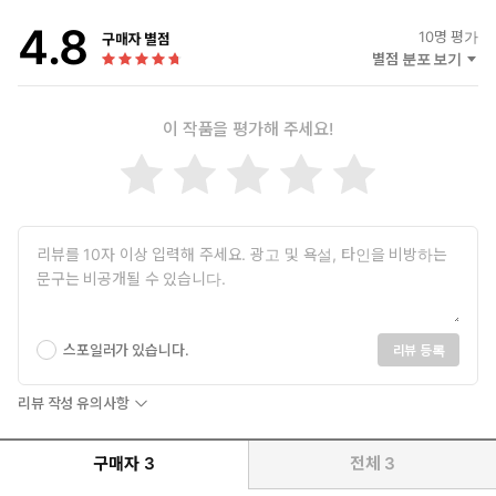
리 대학으로 자리를 옮겼다.
그의 유명한 소설 『참을 수 없는 존재의 가벼움』에서 작가는 어떤
4.8
10
명 평가
구매자 별점
사랑 이야기를 들려준다. 테레사와 토마스는 우연히 서로 만났다가
별점 분포 보기
사고로 함께 죽는다. 그들의 운명은 결국 돌이킬 수 없는 결정들과
우연한 사건들과 어쩌다가 받아들이게 된 구속들의 축적이 낳은 산
물에 불과하다. 그렇지만 죽음을 향한 그 꼬불꼬불한 길, 서로 사랑
이 작품을 평가해 주세요!
하는 두 사람의 완만한 상호간의 파괴는 영원한 애매함을 드러내 보
이려는 듯 어떤 내면의 평화를 다시 찾는 길이기도 하다.
그 배경에는 60년대 체코와 70년대 유럽을 뒤흔들어놓은 시련이 깔
려 있다. 지금은 멀어져버린 체코이지만 쿤데라의 작품 한복판에 주
인공인 양 요지부동으로 박혀 있는 체코, 실제로 존재하는 나라라기
보다는 신화적이고 보다 보편적인 나라, 유적과 멀리 떨어져 있는 거
리 때문에 오히려 더욱 그 본질이 더 잘 보이는 듯한 그 나라. 변함 없
는 성실성과 배반, 현실과 꿈, 과거와 현재 사이에서 찢겨진 존재들
의 복합성, 그리고 또한 둘로 쪼개진 세계와 유럽의 드라마와 작가의
스포일러가 있습니다.
리뷰 등록
근원적 정신질환의 원인은 체코에 있었다.
밀란 쿤데라는 프랑스로 망명 후 소설가로서의 성공에 대해 한 인터
리뷰 작성 유의사항
뷰에서 이렇게 말했다. “변화가 너무나 급작스러웠던 게 사실입니다.
1968년까지 나는 체코 국내의 소설가였을 뿐 아무것도 외국어로 번
역된 것이 없었으니까요. 그 뒤에 작품들이 더러 번역이 되긴 했습니
구매자
3
전체
3
다만 체코 안에서 작가로서의 나는 존재하지 않았지요. 그래서 나는