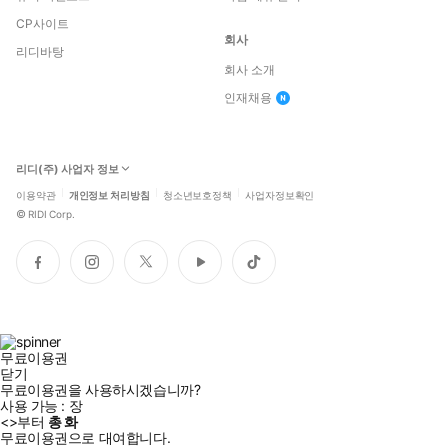
CP사이트
회사
리디바탕
회사 소개
인재채용
리디(주) 사업자 정보
이용약관
개인정보 처리방침
청소년보호정책
사업자정보확인
©
RIDI Corp.
페
인
트
유
틱
이
스
위
튜
톡
스
타
터
브
북
그
램
무료이용권
닫기
무료이용권을 사용하시겠습니까?
사용 가능 :
장
<
>부터
총
화
무료이용권으로 대여합니다.