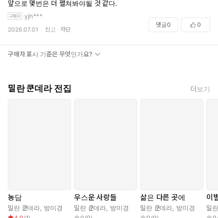
식, 문학에 대한 끝없는 열정으로 풀어 낸 에세이집 『커튼』등이 있
앞으로 몇번은 더 펼쳐봐야될 것 같다.
다.
yjh***
댓글
0
0
2026.07.01
신고
차단
구매자 표시 기준은 무엇인가요?
밀란 쿤데라 전집
더보기
농담
우스운 사랑들
삶은 다른 곳에
이
밀란 쿤데라
,
방미경
밀란 쿤데라
,
방미경
밀란 쿤데라
,
방미경
밀란
4.0
(
1
)
0
(
0
)
0
(
0
)
0