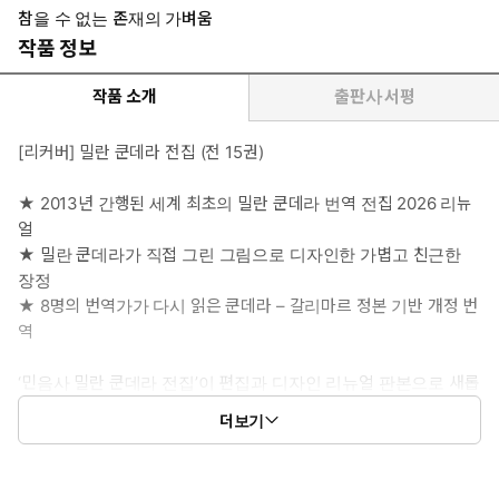
참을 수 없는 존재의 가벼움
작품 정보
작품 소개
출판사 서평
[리커버] 밀란 쿤데라 전집 (전 15권)
★ 2013년 간행된 세계 최초의 밀란 쿤데라 번역 전집 2026 리뉴
얼
★ 밀란 쿤데라가 직접 그린 그림으로 디자인한 가볍고 친근한
장정
★ 8명의 번역가가 다시 읽은 쿤데라 – 갈리마르 정본 기반 개정 번
역
‘민음사 밀란 쿤데라 전집’이 편집과 디자인 리뉴얼 판본으로 새롭
게 출간되었다. 소설 10작품, 비평 및 에세이 4작품, 희곡 1작품으
더보기
로, 모두 합해 약 5,200쪽, 원고지 23,000여 매에 달하는 쿤데라
의 글을 모은 ‘민음사 밀란 쿤데라 전집’은 2013년 외국어로 번역
된 최초의 쿤데라 전집으로 화제를 모으며 출간되었다. 당시 15