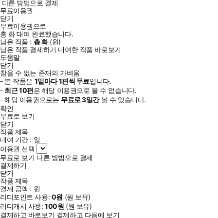
다른 방법으로 결제
무료이용권
닫기
무료이용권으로
총
화
대여 완료했습니다.
남은 작품 :
총
화
(
원)
남은 작품 결제하기
대여한 작품 바로보기
도움말
닫기
참을 수 없는 존재의 가벼움
- 본 작품은
1일
마다
1
편씩 무료
입니다.
-
최근
10편
은 해당 이용권으로 볼 수 없습니다.
- 해당 이용권으로는
무료로
3일
간
볼 수 있습니다.
확인
무료로 보기
닫기
작품 제목
대여 기간 :
일
이용권 선택
무료로 보기
다른 방법으로 결제
결제하기
닫기
작품 제목
결제 금액 :
원
리디포인트 사용:
0
원
(
원 보유)
리디캐시 사용:
100
원
(
원 보유)
결제하고 바로보기
결제하고 다음에 보기