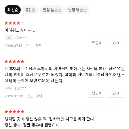
프랑스를 작가로서의 조국으로 선택한 겁니다. 내 책들이 먼저 나온
최신순
공감순
별점 높은순
별점 낮은순
곳은 파리였고 나로서는 그 상징적 의미를 매우 귀중하게 여기고 있
어요.”
밀란 쿤데라에게 있어서 가장 중요한 것은 사랑에 대한 개념이다. 지
혜의 그물망이 촘촘하게 얽혀 있는 그의 작품으로는 『참을 수 없는
어려워… 삶이란 …
존재의 가벼움』『농담』『생은 다른 곳에』『불멸』『사유하는
a2n***
존재의 아름다움』『이별』『느림』『정체성』『향수』 등이 있
댓글
0
0
2026.07.13
신고
차단
다. 그의 작품들은 거의 모두가 탁월한 문학적 깊이를 인정받아서 메
디치 상, 클레멘트 루케 상, 유로파 상, 체코 작가 상, 컴먼웰스 상, L
A타임즈 소설상 등을 받았다. 미국 미시건 대학은 그의 문학적 공로
를 높이 평가하면서 명예박사 학위를 수여했다.
테레자의 무거움과 토마시의 가벼움이 빚어내는 사랑을 통해, 정답 없는
1978년에 출간된 『이별』은 유럽 최고의 권위를 자랑하는 이탈리
삶의 방황이 조금은 위로가 되었다. 철학과 이야기를 아름답게 엮어낸 쿤
아 문학상 프레미오 레테라리오 몬델로 상을 수상한 작품이다. 『이
데라의 문장에 오랜 여운이 남는다.
별』은 현대의 살아있는 신화라고 할 수 있다. 시간과 공간 속에 놓
abc***
인 우리의 삶을 마치 모자이크처럼 정교하게 수놓으면서 사랑을 담
댓글
0
0
2026.07.03
신고
차단
아내고 있는 것이다. 시인, 소설가, 희곡작가, 평론가, 번역가 등의 거
의 모든 문학장르에서 다양한 창작활동을 하고 있으며 포스트모더니
즘 계열의 작가로서 세계적인 명성을 떨치고 있다.
최근 작품으로는 『향수』와 오늘날 현대 소설이 지닌 역사적, 사회
생각할 것이 정말 많은 책. 철학적인 사고를 하게 한다.
적, 문화적, 정치적 의의를 쿤데라만의 날카로운 시각과 풍부한 지
정말 좋다. 정말 좋은데 찝찝하다.