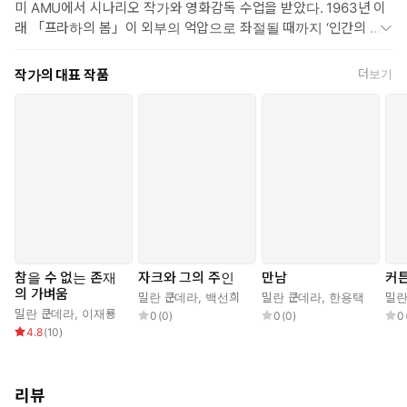
미 AMU에서 시나리오 작가와 영화감독 수업을 받았다. 1963년 이
가는 “역사가의 하인”이 아니며 소설가를 매혹하는 역사란, 오직 “인
래 「프라하의 봄」이 외부의 억압으로 좌절될 때까지 ‘인간의 얼굴
간 실존에 빛을 비추는 탐조등으로서의 역사”일 뿐이라는 것이다. 역
을 한 사회주의운동’을 주도했으며, 1968년 모든 공직에서 해직당하
사로서의 예술, 혹은 예술의 역사는 덧없으며 “예술의 지저귐은 영원
고 저서가 압수되는 수모를 겪었다. 『농담』과 『우스운 사랑』 2
작가의 대표 작품
더보기
할 것”이라는 쿤데라의 말처럼, 이 작품은 역사에서 태어났으되, 역
권만이 쿤데라가 고국 체코에서 발표할 수밖에 없었다.
사를 뛰어넘는 인간의 실존 그 자체를 다루고 있기 때문에 영원히 사
『농담 La Plaisanterie』이 불역되는 즉시 프랑스에서도 명작가가
랑받는 불멸의 고전으로 남을 것이다.
되다. 그 불역판 서문에서 아라공은 “금세기 최대의 소설가들 중 한
사람으로 소설이 빵과 마찬가지로 인간에게 없어서는 안 되는 것임
▷ 존재의 가벼움과 무거움, 어느 쪽이 옳은가. 니체의 영원한 재
을 증명해주는 소설가”라고 격찬한바 있다. 2차대전 후 그는 대학생,
귀는 무거움이지만 실제요, 진실이다. 반면 우리의 삶은 단 한 번
노동자, 바의 피아니스트(그의 아버지는 이미 유명한 피아니스트였
다)를 거쳐 문학과 영화에 몰두했다. 그는 시와 극작품들을 썼고 프
이기에 비교도 반복도 되지 않아 깃털처럼 가볍다. 질투 없이는
라하의 고등 영화연구원에서 가르쳤다. 밀로스 포만(Milos Forma
사랑할 수 없는 약한 테레자, 사비나의 외로운 삶. 토마시에게 테
n), 그리고 장차 체코의 누벨 바그계 영화인들이 될 사람들은 두루
레자는 무거움이요 사비나는 가벼움이다. 일인칭이면서 전지적
그의 제자들이었다.
이요 직선이 아닌 반복서술, 그리고 가벼움과 무거움이라는 이분
참을 수 없는 존재
자크와 그의 주인
만남
커
소련 침공과 ‘프라하의 봄’ 무렵의 숙청으로 인하여 그의 처지는 참을
법의 와해, 그런 메타포에서 탄생한 인물들. 쿤데라는 시간의 흐
의 가벼움
밀란 쿤데라
,
백선희
밀란 쿤데라
,
한용택
밀란
수 없는 지경에 이르렀다. 그의 책들은 도서관에서 제거되었고 그 자
름을 따르는 매끄러움과 개연성을 거부하는 실험적인 기법들을
밀란 쿤데라
,
이재룡
0
(
0
)
0
(
0
)
0
신은 글쓰는 것도 가르치는 것도 금지되는 역경을 만났다. 1975년
4.8
(
10
)
통해, 인간의 욕망과 아픔과 삶의 한계를 표현하고 있다. —권택
그가 체코를 떠나 프랑스로 왔을 때 “프라하에서 서양은 그들 스스로
영, 문학평론가
가 파괴되는 광경을 목도할 수 있게 되었다”고 말했다. 1975년 프랑
스로 이주한 후 르네 대학에서 비교문학을 강의하다가 1980년에 파
리뷰