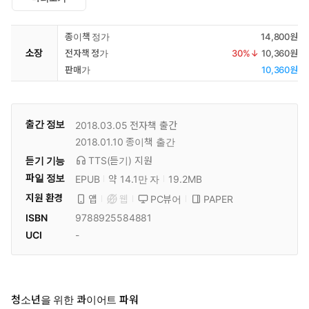
종이책 정가
14,800원
소장
전자책 정가
30
%↓
10,360원
판매가
10,360원
출간 정보
2018.03.05
전자책 출간
2018.01.10
종이책 출간
듣기 기능
TTS(듣기)
지원
파일 정보
EPUB
약 14.1만 자
19.2MB
지원 환경
PC뷰어
PAPER
앱
웹
ISBN
9788925584881
UCI
-
청소년을 위한 콰이어트 파워