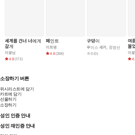
수 있다. 내용을 크게 학교, 교우관계, 특별활동, 가정으로 구분하여
학생들이 주로 활동하는 곳에서 느낄 수 있는 어려움과 해결책을 담
았기에 어떤 장소, 어떤 상황에서든 어려운 점은 현명하게 넘기고
강점은 100% 활용할 수 있을 것이다.
나아가 내향형 아이들을 지도해야 하는 부모와 선생님들을 위한 가
세계를 건너 너에게
페인트
구덩이
여름
갈게
물
이드까지 수록, 내향형 아이들이 최고의 능력을 발휘할 수 있도록
이희영
루이스 새커
,
김영선
이꽃님
이꽃
입체적인 솔루션을 다루었다. ‘너는 왜 그렇게 조용하니?’라는 소리
4.6
(
266
)
0
(
0
)
4.8
(
173
)
4
를 듣곤 하는 청소년, 소극적인 아이가 걱정인 부모, 존재감 없는 학
생을 알고 싶은 선생님들이 반드시 읽어야 할 책이다.
소장하기 버튼
추천의 글
위시리스트에 담기
카트에 담기
위대한 생각은 고독에서 탄생한다. 창의성에 관한 심리학 연구에 따
선물하기
르면, 혁신적인 아이디어는 자신의 내면으로 깊이 침잠해 들어가는
소장하기
‘몰입’과 세상과 교류하는 ‘소통’ 속에서 만들어진다. 우리에겐 밀실
성인 인증 안내
과 광장이 모두 필요하다는 얘기다. 이 책은 우리에게 조용한 사색
이 얼마나 절실한지, 내향성이 우리 사회에 얼마나 크게 기여해왔는
성인 재인증 안내
지, 소리 없이 역설한다. 특히 청소년기, 침묵하는 자아를 성찰하게