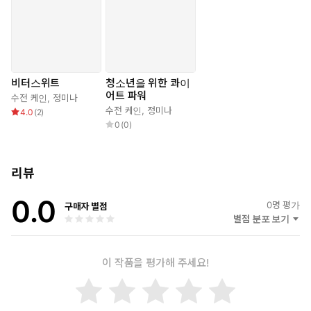
가를 잘 받지 못하지만, 예리한 분석력과 몰입력으로 높은 성적을
올릴 수 있는 잠재력을 지닌 아이들, 방에 틀어박히면 가족들조차
답답할 때가 있지만 조용히 놀라운 창의력을 발휘해 깜짝 놀랄 창
작물을 발표할 힘이 있는 아이들이 있다. 바로 ‘내성적’이라 평가
받는 아이들. 이 책 《청소년을 위한 콰이어트 파워》는 스스로조
비터스위트
청소년을 위한 콰이
차 ‘나는 소심하고, 소극적이야’라고 부정하고 억지로 성격을 바꿔
어트 파워
수전 케인
,
정미나
보려 애쓰는 청소년들이 자신이 지닌 위대한 힘을 발견하여, 학교,
수전 케인
,
정미나
4.0
(
2
)
친구, 사회, 가족 속에서 자신의 역량을 온전히 발휘할 수 있도록
0
(
0
)
하는 책이다.
“부드러운 방법으로도 세상을 뒤흔들 수 있다!”
리뷰
★ 창의력 집중력 사고력 실행력 끈기 ★
0.0
내 안의 콰이어트 파워를 발견하고 활용하는 법
0
명 평가
구매자 별점
별점 분포 보기
전 세계 인구 두세 명 중 한 명은 내향적인 성격으로 태어난다고 한
다. 내향형들은 상대적으로 자극에 민감해 시끄러운 장소에 가면 금
이 작품을 평가해 주세요!
세 피곤해지고, 여럿이 함께 있다가도 가끔은 혼자 있는 시간을 필
요로 하는, 그저 타고난 성격이다. 하지만 대부분의 내향적인 사람
들은 성장하며 직간접적으로 ‘왜 그렇게 조용하니?’ ‘좀 적극적으로