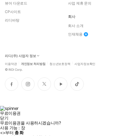
뷰어 다운로드
사업 제휴 문의
CP사이트
회사
리디바탕
회사 소개
인재채용
리디(주) 사업자 정보
이용약관
개인정보 처리방침
청소년보호정책
사업자정보확인
©
RIDI Corp.
페
인
트
유
틱
이
스
위
튜
톡
스
타
터
브
북
그
램
무료이용권
닫기
무료이용권을 사용하시겠습니까?
사용 가능 :
장
<
>부터
총
화