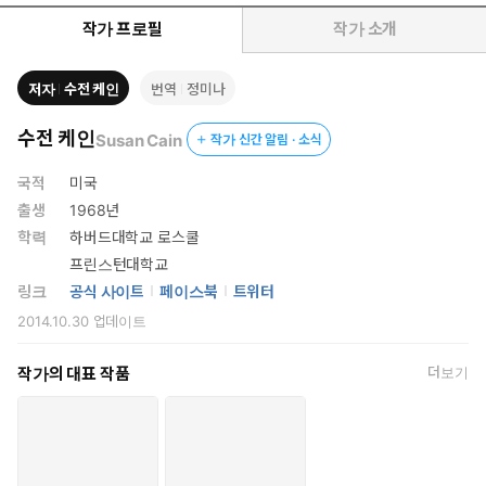
출간, ‘아마존’, <뉴욕타임스> <워싱턴포스트> 베스트셀러, ‘올해
의 책’ 타이틀을 섭렵했다. 심리학적 연구와 워런 버핏, 빌 게이츠,
작가 프로필
작가 소개
엠마 왓슨, 비욘세 등 세계를 뒤흔드는 내향형 리더들의 사례를 통
해 내향형의 힘을 알린 수전 케인은, 조용하고 수줍은 것을 고쳐야
저자
수전 케인
번역
정미나
하는 성격이라 치부하고 압박을 느끼며 살아온 수많은 사람들에
게 ‘당신은 그저 내향적인 성격일 뿐이며, 그래서 더 강력한 힘이
수전 케인
Susan Cain
작가 신간 알림 · 소식
있다’는 메시지를 전파하며 새로운 이해의 문을 열었다.
국적
미국
이후 수전 케인은 내향형의 강점을 연구하고 전파하고자 콰이어트
출생
1968년
레볼루션을 설립, 연구와 강의를 계속했다. 그가 만난 수많은 내향형
학력
하버드대학교 로스쿨
들은 ‘나도 몰랐던 나의 진짜 성격을 이제야 이해하게 됐다’는 진심
프린스턴대학교
어린 감사를 보냈고, 동시에 ‘어렸을 때 내 성격을 제대로 알았더라
링크
공식 사이트
페이스북
트위터
면, 학교와 친구들 틈에서 그렇게 힘들어하지 않았을 것’이라며 안타
2014.10.30
업데이트
까워했다. 수전 케인 역시도 내향형인 자신을 이해하지 못해 고민 깊
은 청소년기를 겪었기에, 청소년들을 위해 책을 써달라는 수많은 사
작가의 대표 작품
더보기
람들의 요청을 받아들여, 오랜 기간 준비 끝에 청소년과 그들을 이해
하고자 하는 부모와 교사들을 위한 책을 집필했다. 신간《청소년을
위한 콰이어트 파워》(원제: Quiet Power)가 바로 그 책이다.
발표만 하려면 얼어붙고, 사람들 앞에 나서는 걸 꺼려 수업 참여 평