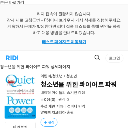
본문 바로가기
인
스
리디 접속이 원활하지 않습니다.
턴
강제 새로 고침(Ctrl + F5)이나 브라우저 캐시 삭제를 진행해주세요.
트
검
계속해서 문제가 발생한다면 리디 접속 테스트를 통해 원인을 파악
색
하고 대응 방법을 안내드리겠습니다.
테스트 페이지로 이동하기
검
리
로그인
색
디
청소년을 위한 콰이어트 파워 상세페이지
홈
으
로
어린이/청소년
청소년
이
청소년을 위한 콰이어트 파워
동
내향형 아이들의 숨겨진 강점
0
(
0
)
관심
0
수전 케인
저자
정미나
번역
알에이치코리아
출판
관심
미리보기