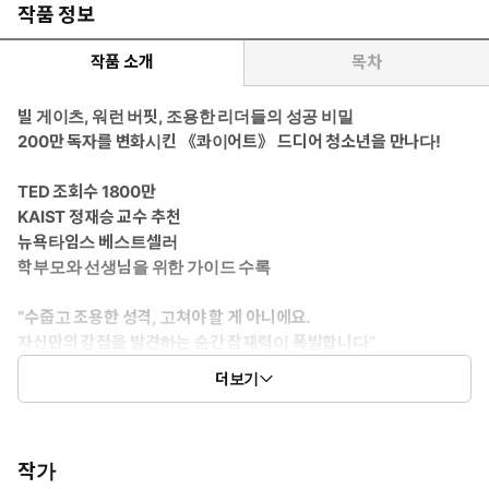
작품 정보
작품 소개
목차
빌 게이츠, 워런 버핏, 조용한 리더들의 성공 비밀
200만 독자를 변화시킨 《콰이어트》 드디어 청소년을 만나다!
TED 조회수 1800만
KAIST 정재승 교수 추천
뉴욕타임스 베스트셀러
학부모와 선생님을 위한 가이드 수록
“수줍고 조용한 성격, 고쳐야 할 게 아니에요.
자신만의 강점을 발견하는 순간 잠재력이 폭발합니다”
더보기
2012년, 내향형 사람들이 가진 위대한 통찰과 창의성을 주제로
한 TED 강연이 최단 기간 최고 조회수를 돌파하며 세계를 흔들며,
청중으로 참석한 빌 게이츠로부터 ‘최고의 강연’이라는 찬사를 받
기도 했다. 수전 케인은 화제의 강연에 이어 책 《콰이어트》를
작가