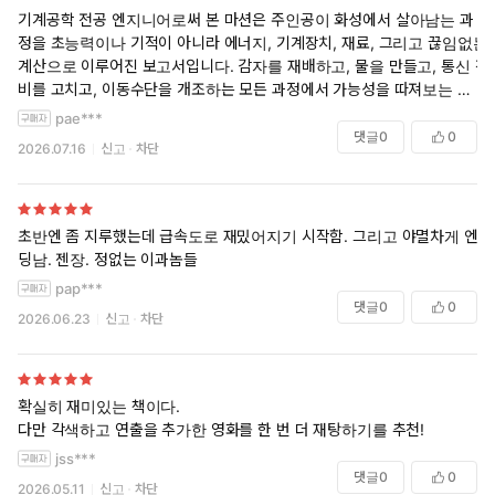
기계공학 전공 엔지니어로써 본 마션은 주인공이 화성에서 살아남는 과
정을 초능력이나 기적이 아니라 에너지, 기계장치, 재료, 그리고 끊임없는
계산으로 이루어진 보고서입니다. 감자를 재배하고, 물을 만들고, 통신 장
비를 고치고, 이동수단을 개조하는 모든 과정에서 가능성을 따져보는 공
학적 즐거움이 있었습니다. 동시에 계산이 완벽해도 언제든 고장과 사고
pae***
가 발생하고, 그때마다 다시 해결책을 찾아야 하는 과정은 꽤 현실적인 엔
댓글
0
0
2026.07.16
신고
차단
지니어의 삶과도 닮아 있었습니다. 공학을 모르는 독자에게는 흥미진진
한 생존소설이고, 엔지니어에게는 한 사람의 문제 해결 과정을 지켜보는
즐거움이 있는 소설입니다. 공학적 사고가 이렇게 재미있는 이야기가 될
수 있다는 사실이 가장 인상적인 작품이었습니다.
초반엔 좀 지루했는데 급속도로 재밌어지기 시작함. 그리고 야멸차게 엔
딩남. 젠장. 정없는 이과놈들
pap***
댓글
0
0
2026.06.23
신고
차단
확실히 재미있는 책이다.
다만 각색하고 연출을 추가한 영화를 한 번 더 재탕하기를 추천!
jss***
댓글
0
0
2026.05.11
신고
차단