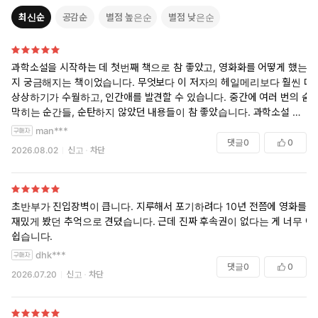
최신순
공감순
별점 높은순
별점 낮은순
과학소설을 시작하는 데 첫번째 책으로 참 좋았고, 영화화를 어떻게 했는
지 궁금해지는 책이었습니다. 무엇보다 이 저자의 헤일메리보다 훨씬 더
상상하기가 수월하고, 인간애를 발견할 수 있습니다. 중간에 여러 번의 숨
막히는 순간들, 순탄하지 않았던 내용들이 참 좋았습니다. 과학소설 입문
자에게 꼭 추천하는 책입니다.
man***
댓글
0
0
2026.08.02
신고
차단
초반부가 진입장벽이 큽니다. 지루해서 포기하려다 10년 전쯤에 영화를
재밌게 봤던 추억으로 견뎠습니다. 근데 진짜 후속권이 없다는 게 너무 아
쉽습니다.
dhk***
댓글
0
0
2026.07.20
신고
차단