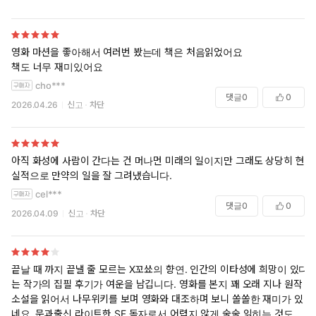
영화 마션을 좋아해서 여러번 봤는데 책은 처음읽었어요
책도 너무 재미있어요
cho***
댓글
0
0
2026.04.26
신고
차단
아직 화성에 사람이 간다는 건 머나먼 미래의 일이지만 그래도 상당히 현
실적으로 만약의 일을 잘 그려냈습니다.
cel***
댓글
0
0
2026.04.09
신고
차단
끝날 때 까지 끝낼 줄 모르는 X꼬쑈의 향연. 인간의 이타성에 희망이 있다
는 작가의 집필 후기가 여운을 남깁니다. 영화를 본지 꽤 오래 지나 원작
소설을 읽어서 나무위키를 보며 영화와 대조하며 보니 쏠쏠한 재미가 있
네요. 문과출신 라이트한 SF 독자로서 어렵지 않게 술술 읽히는 것도 앤