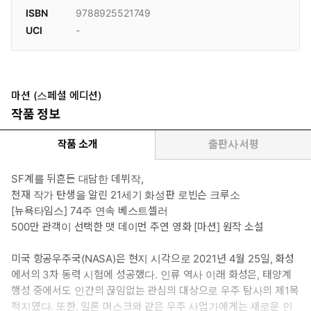
ISBN
9788925521749
UCI
-
마션 (스페셜 에디션)
작품 정보
작품 소개
출판사 서평
SF계를 뒤흔든 대담한 데뷔작,
천재 작가 탄생을 알린 21세기 화성판 로빈슨 크루소
[뉴욕타임스] 74주 연속 베스트셀러
500만 관객이 선택한 맷 데이먼 주연 영화 [마션] 원작 소설
미국 항공우주국(NASA)은 현지 시각으로 2021년 4월 25일, 화성
에서의 3차 동력 시험에 성공했다. 인류 역사 이래 화성은, 태양계
행성 중에서도 인간의 끊임없는 관심의 대상으로 우주 탐사의 제1목
적지였다. 또한, 일론 머스크와 같은 우주 사업가에게는 새로운 인