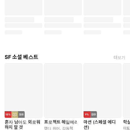
SF 소설 베스트
더보기
혼자 남아도 외로워
프로젝트 헤일메리
마션 (스페셜 에디
학
하지 말 것
션)
앤디 위어
,
강동혁
이토