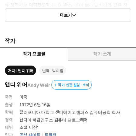
류 정착지로 여겨졌으며, H. G. 웰스, 레이 브래드버리와 같은 작
가들에게는 상상력의 원천이 되었다. 이러한 화성을 배경으로
더보기
색다른 조난 소설이 쓰였다면 어떤 이야기를 담고 있을까. 먹을
것은 어떻게 조달하고, 산소조차 희박한 행성 안에서 어떻게 숨
쉴 수 있을까, 무엇보다 화성에 ‘홀로’ 남았다면, 거기에다 그 홀
로 남은 사람이 주인공이라면? 이러한 가정을 모두 담아낸 작품
작가
이 바로 『마션』이다.
작가 프로필
작가 소개
SF계 천재 작가 앤디 위어의 데뷔 소설인 이 책은 현재 나사가 추
진하고 있는 우주 프로젝트에 조난당한 남성의 생존기를 덧입혀
저자
앤디 위어
번역
박아람
탄탄한 과학적 사실을 하나하나 입증하며 쓰인 명작이다. 또, 이
문제적 작품은 2009년 앤디 위어가 취미 삼아 자신의 블로그에
앤디 위어
Andy Weir
작가 신간 알림 · 소식
올리기 시작한 소설이 원전이며, 이후 독자들의 요청이 쇄도해
2011년 전자책으로 먼저 소개되었다. 그러다 입소문을 타고 미국
국적
미국
굴지의 출판사 크라운 담당자의 눈에 띄어 마침내 2014년 정식 판
출생
1972년 6월 16일
본으로 출간된다.
학력
캘리포니아 대학교 샌디에이고캠퍼스 컴퓨터공학 학사
경력
산디아 국립연구소 컴퓨터 프로그래머
출간 비하인드 스토리마저 한 편의 드라마와 같은 이 소설은 곧바
데뷔
소설 '마션'
로 [뉴욕 타임스] 베스트셀러에 올랐으며, 출간 이듬해인 2015년
링크
공식 사이트
트위터