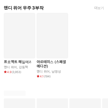
앤디 위어 우주 3부작
더보기
프로젝트 헤일메리
아르테미스 (스페셜
에디션)
앤디 위어
,
강동혁
앤디 위어
,
남명성
4.9
(
3,953
)
4.1
(
194
)