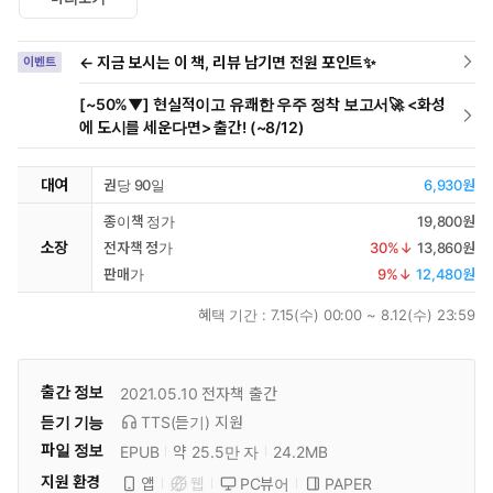
← 지금 보시는 이 책, 리뷰 남기면 전원 포인트✨
이벤트
[~50%▼] 현실적이고 유쾌한 우주 정착 보고서🚀 <화성
에 도시를 세운다면> 출간! (~8/12)
대여
권당 90일
6,930원
종이책 정가
19,800원
소장
전자책 정가
30
%↓
13,860원
판매가
9
%↓
12,480원
혜택 기간 :
7.15(수) 00:00 ~ 8.12(수) 23:59
출간 정보
2021.05.10
전자책 출간
듣기 기능
TTS(듣기)
지원
파일 정보
EPUB
약 25.5만 자
24.2MB
지원 환경
PC뷰어
PAPER
앱
웹