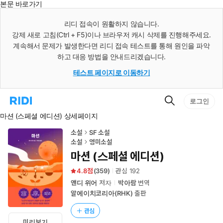
본문 바로가기
인
스
리디 접속이 원활하지 않습니다.
턴
강제 새로 고침(Ctrl + F5)이나 브라우저 캐시 삭제를 진행해주세요.
트
검
계속해서 문제가 발생한다면 리디 접속 테스트를 통해 원인을 파악
색
하고 대응 방법을 안내드리겠습니다.
테스트 페이지로 이동하기
검
리
로그인
색
디
마션 (스페셜 에디션) 상세페이지
홈
으
로
소설
SF 소설
이
소설
영미소설
동
마션 (스페셜 에디션)
4.8
(
359
)
관심
192
앤디 위어
저자
박아람
번역
알에이치코리아(RHK)
출판
관심
미리보기