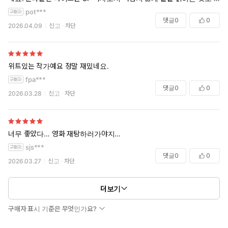
디 위아 트릴로지의 장점입니다.
pot***
댓글
0
0
2026.04.09
신고
차단
위트있는 작가예요 정말 재밌네요.
fpa***
댓글
0
0
2026.03.28
신고
차단
너무 좋았다… 영화 재탕하러가야지…
sjs***
댓글
0
0
2026.03.27
신고
차단
더보기
구매자 표시 기준은 무엇인가요?