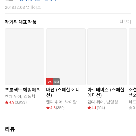
리들리 스콧 감독이 동명의 영화를 제작, 발표해 소설과 영화가
2018.12.03
업데이트
동시에 전 세계 흥행 돌풍을 일으켰다. 국내 출판시장에서도 출간
즉시 베스트셀러 1위에 올랐다. “아무래도 좆됐다. 그것이 심사숙
작가의 대표 작품
더보기
고 끝에 내린 결론이다”로 시작하는 마크 와트니 명대사가 독자
들의 뇌리를 강타했고, 곧 “이토록 잘 읽히는 SF는 없었다”는 호평
행진으로 이어졌다. 마크 와트니와 549화성일을 함께한 독자들은
절망적인 상황에서도 작가 특유의 기지에 웃을 수 있었으며, 주인공
의 탁월한 생존 감각과 낙관주의에 감탄하게 된다.
이 책은 30만 부 판매 기념 최신 개정본으로, 특별히 작가의 신간
『프로젝트 헤일메리』와 두 번째 장편 『아르테미스』와 함께 ‘우
주 3부작’ 세트를 구성해 앤디 위어의 팬들에게 특별한 선물이 되도
록 했다. 세트 박스 디자인은 ‘코리아 디자인 어워드’ 그래픽 부분 등
프로젝트 헤일메리
마션 (스페셜 에디
아르테미스 (스페셜
소설
에서 수상한 석윤이 디자이너가 맡아 개성 넘치는 감각을 덧입혔다.
션)
에디션)
생
앤디 위어
,
강동혁
궤도 역학, 우주 비행 지식, 식물학까지 과학적 지식이 어우러진 모
앤디 위어
,
박아람
앤디 위어
,
남명성
테드
4.9
(
3,953
)
험기를 이제 다시 열어볼 때다.
4.8
(
359
)
4.1
(
194
)
0
리뷰