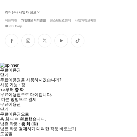
리디(주) 사업자 정보
이용약관
개인정보 처리방침
청소년보호정책
사업자정보확인
©
RIDI Corp.
페
인
트
유
틱
이
스
위
튜
톡
스
타
터
브
북
그
램
무료이용권
닫기
무료이용권을 사용하시겠습니까?
사용 가능 :
장
<
>부터
총
화
무료이용권으로 대여합니다.
다른 방법으로 결제
무료이용권
닫기
무료이용권으로
총
화
대여 완료했습니다.
남은 작품 :
총
화
(
원)
남은 작품 결제하기
대여한 작품 바로보기
도움말