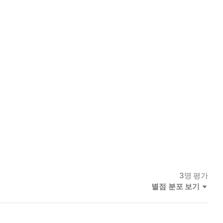
3
명 평가
별점 분포 보기