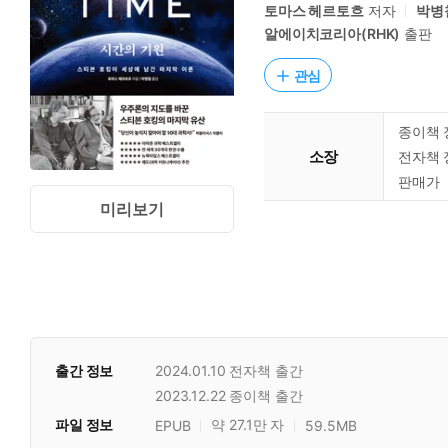
토마스 헤르토흐
저자
박병
알에이치코리아(RHK)
출판
관심
종이책 
소장
전자책 
판매가
미리보기
출간 정보
2024.01.10
전자책 출간
2023.12.22
종이책 출간
파일 정보
약 27.1만 자
EPUB
59.5MB