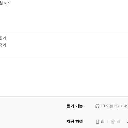
철
번역
정가
정가
듣기 기능
TTS(듣기)
지원
지원 환경
앱
웹