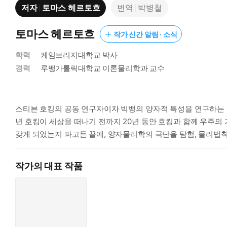
저자
토마스 헤르토흐
번역
박병철
토마스 헤르토흐
작가 신간 알림 · 소식
학력
케임브리지대학교 박사
경력
루뱅가톨릭대학교 이론물리학과 교수
스티븐 호킹의 공동 연구자이자 빅뱅의 양자적 특성을 연구하는 
년 호킹이 세상을 떠나기 전까지 20년 동안 호킹과 함께 우주
갖게 되었는지 파고든 끝에, 양자물리학의 극단을 탐험, 물리법
작가의 대표 작품