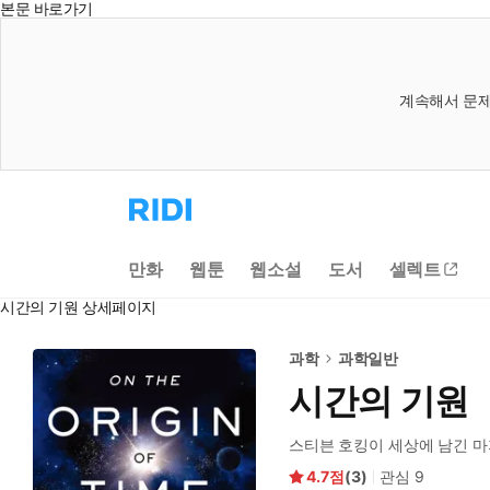
본문 바로가기
계속해서 문제
리
디
홈
으
만화
웹툰
웹소설
도서
셀렉트
로
이
시간의 기원 상세페이지
동
과학
과학일반
시간의 기원
스티븐 호킹이 세상에 남긴 마
4.7
(
3
)
관심
9