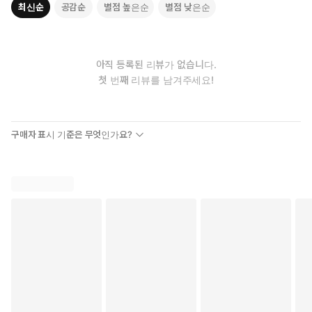
최신순
공감순
별점 높은순
별점 낮은순
우주론의 지도를 바꾼 스티븐 호킹의 마지막 유산
스티븐 호킹 × 토마스 헤르토흐, 20년 공동 연구 결정판!
뉴욕타임스 베스트셀러, 전 세계 30개국 판권 수출, 아마존 베스
아직 등록된 리뷰가 없습니다.
트셀러
첫 번째 리뷰를 남겨주세요!
우리 시대를 대표하는 과학자를 꼽으라면 많은 이가 스티븐 호킹
(1942~2018)을 떠올릴 것이다. 이어 휠체어에 몸을 맡기고 컴퓨터
로 세상과 소통하는 물리학자의 모습이 그려진다. “살아 있었다면
구매자 표시 기준은 무엇인가요?
시간의 시작과 끝에 관한 연구 업적을 인정받아 2020년에 로저 펜
로즈와 함께 노벨 물리학상을 받았을 것”이라고 평가받는 스티븐
호킹은 노벨상을 받지 않았다는 게 믿기지 않을 정도로 물리학계에
많은 자취를 남기고 간 천체물리학자다. “우주는 왜 생명체에 우호
적인 곳이 되었는가?” 평생에 걸쳐 답을 찾아 헤맨 질문만을 남기
고, 2018년 3월 우리 시대 최고의 지성은 세상을 떠났다. 그로부터
5년이 지난 2023년, 그 질문에 대한 답이자 호킹이 우주에 남긴 마
지막 유산이 그의 공동 연구자인 토마스 헤르토흐를 통해 공식적으
로 세상에 공개되었다.
이 책 『시간의 기원』은 한마디로 스티븐 호킹이 세상에 남기고 간