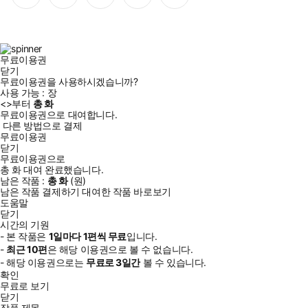
이
스
위
튜
톡
스
타
터
브
북
그
램
무료이용권
닫기
무료이용권을 사용하시겠습니까?
사용 가능 :
장
<
>부터
총
화
무료이용권으로 대여합니다.
다른 방법으로 결제
무료이용권
닫기
무료이용권으로
총
화
대여 완료했습니다.
남은 작품 :
총
화
(
원)
남은 작품 결제하기
대여한 작품 바로보기
도움말
닫기
시간의 기원
- 본 작품은
1일
마다
1
편씩 무료
입니다.
-
최근
10편
은 해당 이용권으로 볼 수 없습니다.
- 해당 이용권으로는
무료로
3일
간
볼 수 있습니다.
확인
무료로 보기
닫기
작품 제목