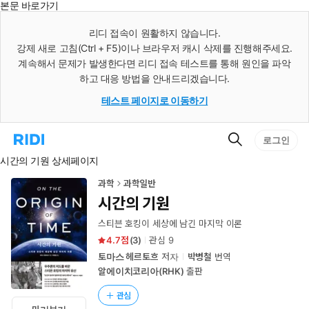
본문 바로가기
인
스
리디 접속이 원활하지 않습니다.
턴
강제 새로 고침(Ctrl + F5)이나 브라우저 캐시 삭제를 진행해주세요.
트
검
계속해서 문제가 발생한다면 리디 접속 테스트를 통해 원인을 파악
색
하고 대응 방법을 안내드리겠습니다.
테스트 페이지로 이동하기
검
리
로그인
색
디
시간의 기원 상세페이지
홈
으
로
과학
과학일반
이
시간의 기원
동
스티븐 호킹이 세상에 남긴 마지막 이론
4.7
(
3
)
관심
9
토마스 헤르토흐
저자
박병철
번역
알에이치코리아(RHK)
출판
관심