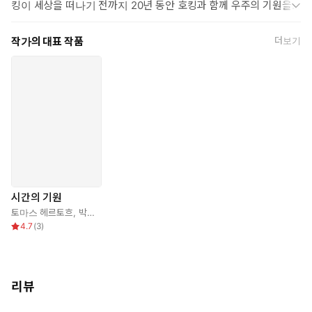
킹이 세상을 떠나기 전까지 20년 동안 호킹과 함께 우주의 기원을
파헤치는 연구를 해나갔다. 케임브리지대학교 이론물리학과 연구실
에서 몇 년에 걸쳐 우주가 어떻게 생명체에 유리한 환경을 갖게 되었
작가의 대표 작품
더보기
는지 파고든 끝에, 양자물리학의 극단을 탐험, 물리법칙이 우주와 함
께 진화해왔다는 결론에 도달하게 된다. 현재는 벨기에 루뱅가톨릭
대학교 이론물리학과에서 학생들을 가르치고 있다.
시간의 기원
토마스 헤르토흐
,
박병철
4.7
(
3
)
리뷰