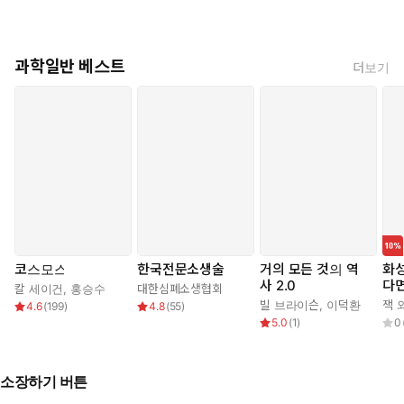
자 시간을 거꾸로 거슬러 올라가 입자와 힘, 심지어 시간까지 사라
지고 물리법칙이 극도로 단순해지는 깊은 수준의 진화를 발견했다.
이에 “물리법칙은 고정된 것이 아니라 우주가 형성되면서 함께 진화
과학일반 베스트
해왔다”는 결론에 이르게 되는데, 이 책의 제목에서 찰스 다윈의
더보기
『종의 기원』을 떠올렸다면 우연이 아니다. 1988년, 호킹의 베스
트셀러 『시간의 역사』가 출간된 이후 25년이 흐르는 동안 연구를
거듭하면서 호킹의 우주론은 다윈의 진화론을 닮아 있었다.
생명친화적인 우주에서 지구의 관리인으로 살아가는 삶이란 과
연 어떤 의미인가? 호킹은 삶의 마지막 순간을 이 심오한 질문의
답을 찾으면서 보냈다. 이 사실 하나만으로도 그가 남긴 마지막
저서라고 할 수 있는 이 책 『시간의 기원』은 과학의 값진 유산
으로 부족함이 없을 것이다.
코스모스
한국전문소생술
거의 모든 것의 역
화성
사 2.0
다
칼 세이건
,
홍승수
대한심폐소생협회
빌 브라이슨
,
이덕환
잭 
4.6
(
199
)
4.8
(
55
)
5.0
(
1
)
0
소장하기 버튼