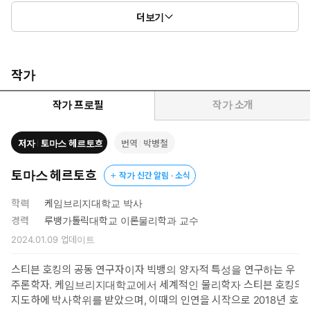
더보기
작가
작가 프로필
작가 소개
저자
토마스 헤르토흐
번역
박병철
토마스 헤르토흐
작가 신간 알림 · 소식
학력
케임브리지대학교 박사
경력
루뱅가톨릭대학교 이론물리학과 교수
2024.01.09
업데이트
스티븐 호킹의 공동 연구자이자 빅뱅의 양자적 특성을 연구하는 우
주론학자. 케임브리지대학교에서 세계적인 물리학자 스티븐 호킹의
지도하에 박사학위를 받았으며, 이때의 인연을 시작으로 2018년 호