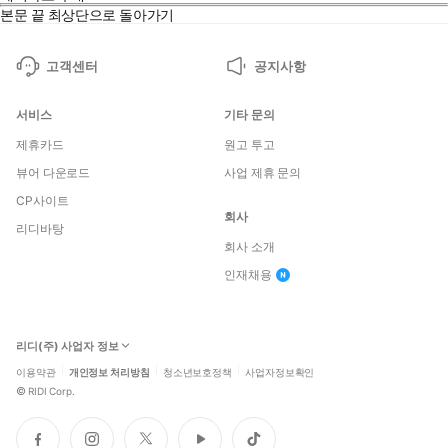
본문 끝
최상단으로 돌아가기
고객센터
공지사항
서비스
기타 문의
제휴카드
원고 투고
뷰어 다운로드
사업 제휴 문의
CP사이트
회사
리디바탕
회사 소개
인재채용
리디(주) 사업자 정보
이용약관
개인정보 처리방침
청소년보호정책
사업자정보확인
©
RIDI Corp.
페
인
트
유
틱