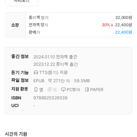
미리보기
종이책 정가
32,000원
소장
전자책 정가
30
%↓
22,400원
판매가
22,400원
출간 정보
2024.01.10
전자책 출간
2023.12.22
종이책 출간
듣기 기능
TTS(듣기)
지원
파일 정보
EPUB
약 27.1만 자
59.5MB
지원 환경
PC뷰어
PAPER
앱
웹
ISBN
9788925526539
UCI
-
시간의 기원