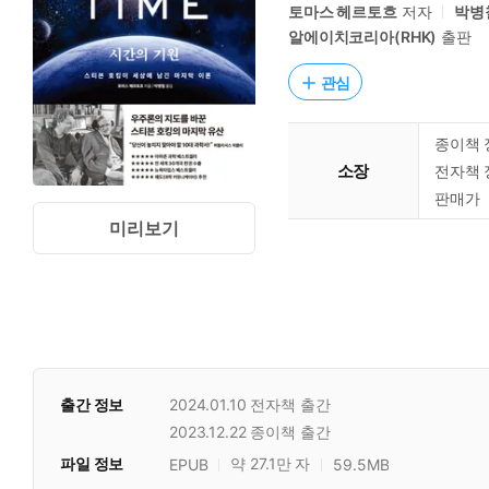
토마스 헤르토흐
저자
박병
알에이치코리아(RHK)
출판
관심
종이책 
소장
전자책 
판매가
미리보기
출간 정보
2024.01.10
전자책 출간
2023.12.22
종이책 출간
파일 정보
약 27.1만 자
EPUB
59.5MB