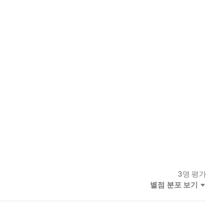
3
명 평가
별점 분포 보기