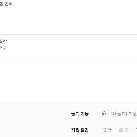
철
번역
정가
정가
듣기 기능
TTS(듣기)
지원
지원 환경
앱
웹