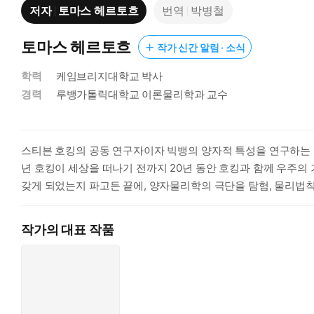
저자
토마스 헤르토흐
번역
박병철
토마스 헤르토흐
작가 신간 알림 · 소식
학력
케임브리지대학교 박사
경력
루뱅가톨릭대학교 이론물리학과 교수
스티븐 호킹의 공동 연구자이자 빅뱅의 양자적 특성을 연구하는 
년 호킹이 세상을 떠나기 전까지 20년 동안 호킹과 함께 우주
갖게 되었는지 파고든 끝에, 양자물리학의 극단을 탐험, 물리법
작가의 대표 작품