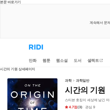
본문 바로가기
계속해서 문제
리
디
홈
으
만화
웹툰
웹소설
도서
셀렉트
로
이
시간의 기원 상세페이지
동
과학
과학일반
시간의 기원
스티븐 호킹이 세상에 남긴 마
4.7
(
3
)
관심
9