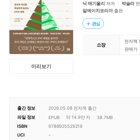
닉 매기울리
저자
박슬라
번
알에이치코리아
출판
관심
전자책 
소장
판매가
미리보기
출간 정보
2026.05.08
전자책 출간
파일 정보
약 14.9만 자
EPUB
38.7MB
ISBN
9788925529219
UCI
-