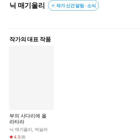
닉 매기울리
작가 신간 알림 · 소식
작가의 대표 작품
부의 사다리에 올
라타라
닉 매기울리
,
박슬라
4.3
(
8
)