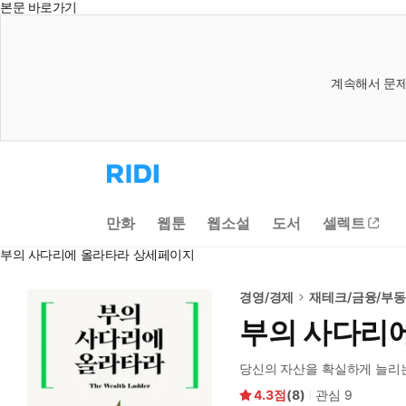
본문 바로가기
계속해서 문제
리
디
홈
으
만화
웹툰
웹소설
도서
셀렉트
로
이
부의 사다리에 올라타라 상세페이지
동
경영/경제
재테크/금융/부
부의 사다리
당신의 자산을 확실하게 늘리는
4.3
(
8
)
관심
9