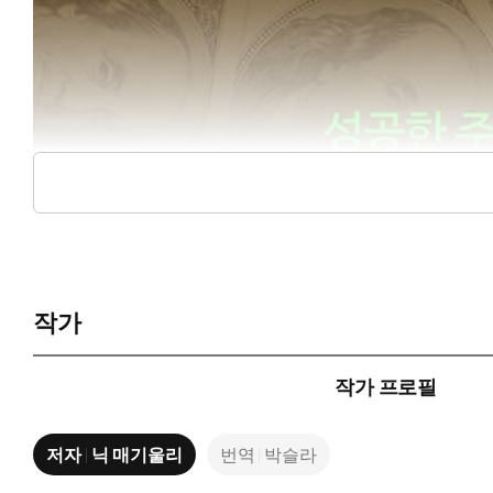
작가
작가 프로필
저자
닉 매기울리
번역
박슬라