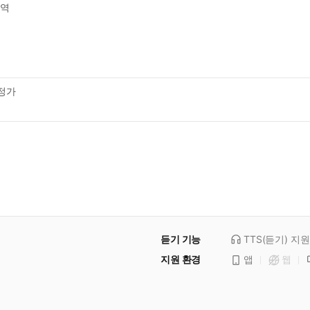
역
정가
듣기 기능
TTS(듣기)
지원
지원 환경
앱
웹