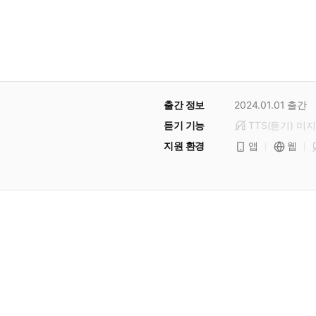
출간 정보
2024.01.01
출간
듣기 기능
TTS(듣기)
미
지
지원 환경
앱
웹